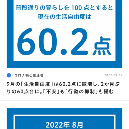
コロナ禍と生活者
2022.09.21
9月の｢生活自由度｣は60.2点に微増し､2か月ぶ
りの60点台に。｢不安｣も｢行動の抑制｣も緩む