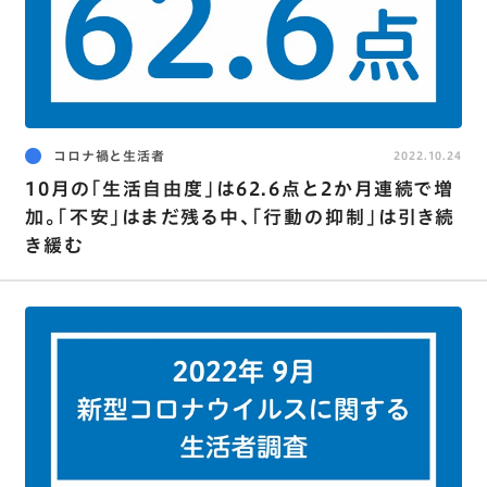
コロナ禍と生活者
2022.10.24
10月の｢生活自由度｣は62.6点と2か月連続で増
加。｢不安｣はまだ残る中､｢行動の抑制｣は引き続
き緩む