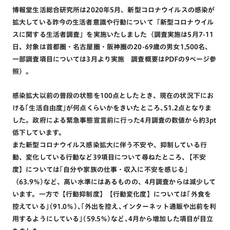
博報堂生活総合研究所は2020年5月、新型コロナウイルスの感染が
拡大している昨今の生活者意識や行動について「新型コロナウイル
スに関する生活者調査」を実施いたしました（調査実施は5月7-11
日、対象は首都圏・名古屋圏・阪神圏の20-69歳の男女1,500名、
一部調査項目については3月より実施 調査概要はPDFの9ページ参
照）。
感染拡大以前の普段の状態を100点としたとき、現在の状況下にお
ける｢生活自由度｣が何点くらいかをきいたところ､51.2点となりま
した。政府による緊急事態宣言前に行った4月調査の数値から約3pt
低下しています。
また新型コロナウイルス感染拡大に伴う不安や、抑制している行
動、変化している行動など39項目について尋ねたところ､【不安
度】については｢自分や家族の仕事・収入に不安を感じる｣
（63.9％)など、高い水準にはあるものの、4月調査からは減少して
います。一方で【行動抑制度】【行動変化度】については｢外食を
控えている｣(91.0％)､｢外出を控え､インターネット通販や出前を利
用するようにしている｣(59.5％)など､4月から増加した項目が目立