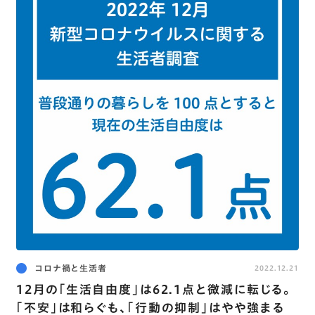
コロナ禍と生活者
2022.12.21
12月の｢生活自由度｣は62.1点と微減に転じる｡
｢不安｣は和らぐも､｢行動の抑制｣はやや強まる