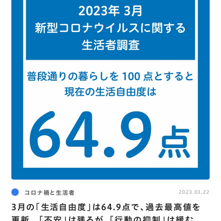
コロナ禍と生活者
2023.03.22
3月の｢生活自由度｣は64.9点で､過去最高値を
更新｡ ｢不安｣は残るが､｢行動の抑制｣は緩む