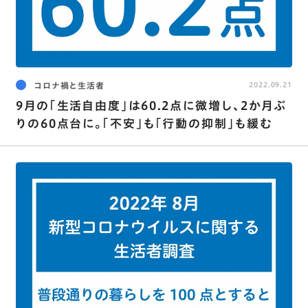
コロナ禍と生活者
2022.09.21
9月の｢生活自由度｣は60.2点に微増し､2か月ぶ
りの60点台に。｢不安｣も｢行動の抑制｣も緩む