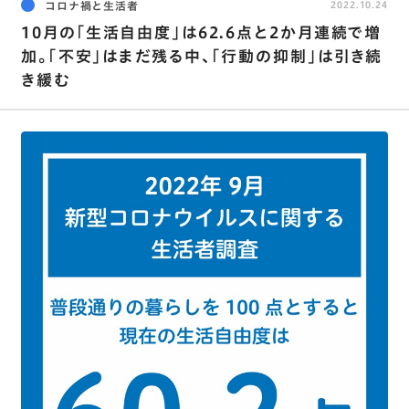
コロナ禍と生活者
2022.10.24
10月の｢生活自由度｣は62.6点と2か月連続で増
加。｢不安｣はまだ残る中､｢行動の抑制｣は引き続
き緩む