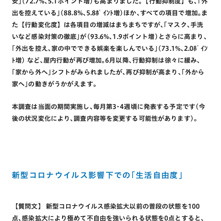
安｣(72.7%､5.1ポイント増)も高まりました｡【行動抑制度】も､｢外
出を控えている｣(88.8%､5.8ﾎﾟｲﾝﾄ増)ほか､すべての項目で増加｡ま
た【行動変化度】は各項目の増減はまちまちですが､｢マスク､手洗
いなど感染対策の徹底｣が(93.6%､1.9ポイント増)とさらに高まり､
｢外出を控え､家の中でできる娯楽を楽しんでいる｣(73.1%､2.0ﾎﾟｲﾝ
ﾄ増) など､屋内行動が再び増加｡6月以降､行動抑制は徐々に緩み､
｢家から外へ｣シフトがみられましたが､再び抑制が高まり､｢外から
家へ｣の動きがうかがえます｡
本調査は当面の期間実施し､毎月第3･4週頃に発表する予定です(今
後の状況変化により､調査内容等を変更する可能性があります)｡
新型コロナウイルス影響下での｢生活自由度｣
【質問文】 新型コロナウイルス感染拡大以前の普段の状態を100
点､感染拡大により極めて不自由を強いられる状態を0点とすると､