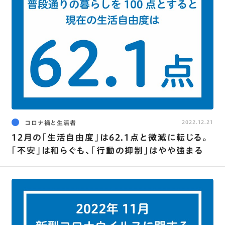
コロナ禍と生活者
2022.12.21
12月の｢生活自由度｣は62.1点と微減に転じる｡
｢不安｣は和らぐも､｢行動の抑制｣はやや強まる