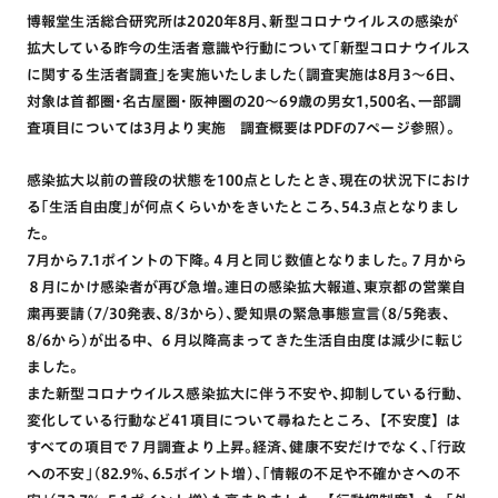
博報堂生活総合研究所は2020年8月､新型コロナウイルスの感染が
拡大している昨今の生活者意識や行動について｢新型コロナウイルス
に関する生活者調査｣を実施いたしました(調査実施は8月3〜6日､
対象は首都圏･名古屋圏･阪神圏の20〜69歳の男女1,500名､一部調
査項目については3月より実施 調査概要はPDFの7ページ参照)｡
感染拡大以前の普段の状態を100点としたとき､現在の状況下におけ
る｢生活自由度｣が何点くらいかをきいたところ､54.3点となりまし
た｡
7月から7.1ポイントの下降｡４月と同じ数値となりました｡７月から
８月にかけ感染者が再び急増｡連日の感染拡大報道､東京都の営業自
粛再要請(7/30発表､8/3から)､愛知県の緊急事態宣言(8/5発表､
8/6から)が出る中､ ６月以降高まってきた生活自由度は減少に転じ
ました｡
また新型コロナウイルス感染拡大に伴う不安や､抑制している行動､
変化している行動など41項目について尋ねたところ､【不安度】は
すべての項目で７月調査より上昇｡経済､健康不安だけでなく､｢行政
への不安｣(82.9%､6.5ポイント増)､｢情報の不足や不確かさへの不