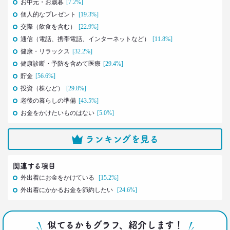
お中元・お歳暮
[7.2%]
荒井 自如
個人的なプレゼント
[19.3%]
交際（飲食を含む）
[22.9%]
2021.04.19
通信（電話、携帯電話、インターネットなど）
[11.8%]
40代おじさんに黄信号 「男女平等感」が世の中と
健康・リラックス
[32.2%]
ズレている!?
–日経クロストレンド 連載⑧–
健康診断・予防を含めて医療
[29.4%]
生活総研 上席研究員/コピーライター
貯金
[56.6%]
前沢 裕文
投資（株など）
[29.8%]
老後の暮らしの準備
[43.5%]
2021.03.11
お金をかけたいものはない
[5.0%]
「お金持ちへの憧れ」は徐々に減る？
若者はなりたい自分を投影
ランキングを見る
–日経クロストレンド 連載⑦–
生活総研 上席研究員
近藤 裕香
関連する項目
外出着にお金をかけている
[15.2%]
2021.03.11
外出着にかかるお金を節約したい
[24.6%]
世代間ギャップを学べる魔法の質問
「お金持ちって誰ですか？」
–日経クロストレンド 連載⑥–
似てるかもグラフ、紹介します！
生活総研 上席研究員