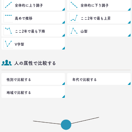
全体的に上り調子
博報堂 こそだて家族研究所
全体的に下り調子
上席研究員
脇田英津子
高めで推移
ここ2年で最も上昇
2016.10.27
ここ2年で最も下降
山型
生活定点から見えてくる、｢新しい大人の関係性消
費｣
V字型
博報堂 新しい大人文化研究所
安並まりや
人の属性で比較する
2016.10.04
「何を見ているのか言ってごらんなさい。あなたが
どんな人だか言ってみせましょう」
性別で比較する
年代で比較する
博報堂ＤＹメディアパートナーズ メディア環境研究所 主席研究員
藤原将史
地域で比較する
一覧を見る