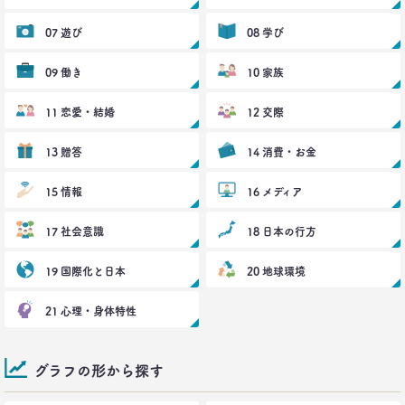
博報堂買物研究所 上席研究員
山本泰士
07 遊び
08 学び
2017.03.29
09 働き
10 家族
茶色く染まる、日本の食卓
生活総研 上席研究員
11 恋愛・結婚
12 交際
夏山明美
13 贈答
14 消費・お金
2017.03.02
スマホ時代の「偶然」との出会いかた
15 情報
16 メディア
生活総研 研究員
十河瑠璃
17 社会意識
18 日本の行方
2016.12.14
19 国際化と日本
20 地球環境
トランプ勝利―自国第一・内向き志向はアメリカだ
け？
21 心理・身体特性
生活総研 上席研究員
三矢正浩
グラフの形から探す
2016.11.30
家族の誕生日祝い、大躍進！