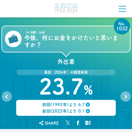
–日経クロストレンド 連載⑰–
生活総研 上席研究員/コピーライター
前沢 裕文
No.
2021.10.12
1032
14.消費・お金
奥田民生は「おじさん」を
今後、何にお金をかけたいと思いま
ユニコーンの武器にした
すか？
–日経クロストレンド 連載⑯–
生活総研 上席研究員/コピーライター
前沢 裕文
外出着
2021.09.09
最新（2024年）の調査結果
40代おじさん・ロンブー淳 人生満点じゃない理由
23.7
は日光東照宮？
%
–日経クロストレンド 連載⑮–
生活総研 上席研究員/コピーライター
前沢 裕文
初回(1992年)より
6.7
No.
No.
1031
1033
↓
前回(2022年)より
0.1
2021.09.09
↓
ロンブー田村淳が思う「かっこいい40代おじさん」
SHARE
とその理由