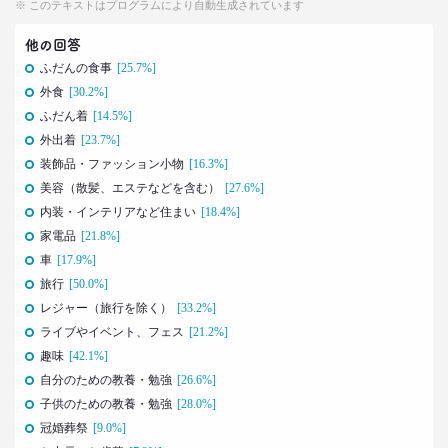
※ このテキストはプログラムにより自動生成されています
生活総研 上席研究員/コピーライター
前沢 裕文
他の回答
ふだんの食事
[25.7%]
2021.05.31
外食
[30.2%]
40代おじさんの生き様は「30点」？
ふだん着
[14.5%]
精神科医による処方箋
外出着
[23.7%]
–日経クロストレンド 連載⑩–
装飾品・ファッション小物
[16.3%]
生活総研 上席研究員/コピーライター
前沢 裕文
美容（散髪、エステなどを含む）
[27.6%]
内装・インテリアなど住まい
[18.4%]
2021.05.31
家電品
[21.8%]
40代おじさんの意識を精神科医が分析 悲しい性を
車
[17.9%]
メッタ斬り!?
旅行
[50.0%]
–日経クロストレンド 連載⑨–
レジャー（旅行を除く）
[33.2%]
生活総研 上席研究員/コピーライター
ライブやイベント、フェス
[21.2%]
前沢 裕文
趣味
[42.1%]
自分のための教養・勉強
[26.6%]
2021.04.26
コロナで｢占いを信じる｣20代女性が増える理由―調
子供のための教養・勉強
[28.0%]
査とインタビューで判明した大きな変化
冠婚葬祭
[9.0%]
生活総研 上席研究員