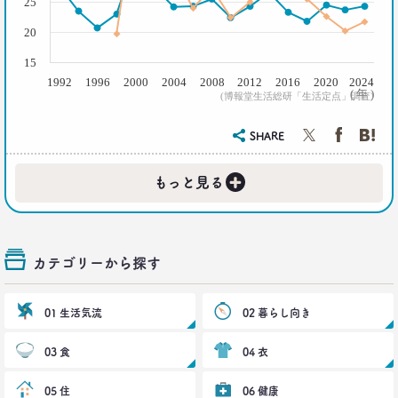
25
三矢正浩
20
2018.11.20
15
一人立ち食いそばが平気な女性が増えたワケ
1992
1996
2000
2004
2008
2012
2016
2020
2024
( 年 )
生活総研 上席研究員
(博報堂生活総研「生活定点」調査)
三矢正浩
SHARE
2018.01.11
｢WEBコンテンツは私の先生｣な時代
+
もっと見る
博報堂 第一プラニング局
崔 喜景
2017.12.20
カテゴリーから探す
「答えを探さない」という使い方。
博報堂 第三プラニング局
夏 秋馬寧
01 生活気流
02 暮らし向き
2017.06.12
03 食
04 衣
｢もう欲しいモノなんてないよね～｣
って本当か？
05 住
06 健康