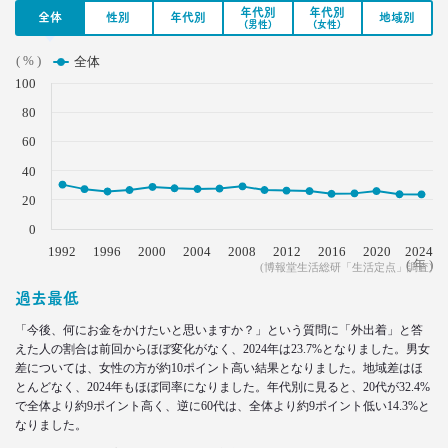
–日経クロストレンド 連載⑭–
年代別
年代別
全体
性別
年代別
地域別
生活総研 上席研究員/コピーライター
(男性)
(女性)
前沢 裕文
( % )
全体
100
2021.08.12
「40代おじさん」の妻は幸せか？
80
夫婦間ギャップに見る危機
60
–日経クロストレンド 連載⑬–
40
生活総研 上席研究員/コピーライター
前沢 裕文
20
0
2021.07.06
1992
1996
2000
2004
2008
2012
2016
2020
2024
Z世代とシニア、上司と部下の板挟みで、40代おじ
( 年 )
(博報堂生活総研「生活定点」調査)
さんは右往左往？
過去最低
–日経クロストレンド 連載⑫–
生活総研 上席研究員/コピーライター
「今後、何にお金をかけたいと思いますか？」という質問に「外出着」と答
前沢 裕文
えた人の割合は前回からほぼ変化がなく、2024年は23.7%となりました。男女
差については、女性の方が約10ポイント高い結果となりました。地域差はほ
とんどなく、2024年もほぼ同率になりました。年代別に見ると、20代が32.4%
2021.07.06
で全体より約9ポイント高く、逆に60代は、全体より約9ポイント低い14.3%と
40代おじさんはキス派？ラブレター派？ 二択から
なりました。
見える意識
–日経クロストレンド 連載⑪–