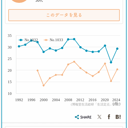
30代
生活総研 主席研究員
夏山 明美
このデータを見る
2021.02.09
足りないのはお金より時間
( % )
40代おじさんの幸せは“時産”にあり
35
--日経クロストレンド 連載②--
No.1032
No.1033
生活総研 上席研究員/コピーライター
30
前沢 裕文
25
2021.02.09
「43歳からおじさん」が調査で判明！
20
「7つの特徴」を大分析
--日経クロストレンド 連載①--
15
生活総研 上席研究員/コピーライター
前沢 裕文
10
1992
1996
2000
2004
2008
2012
2016
2020
2024
( 年 )
(博報堂生活総研「生活定点」調査)
2019.10.29
人気コスプレイヤー･伊織もえさんに聞く 仮装とは
大分違う｢本気コスプレイヤー｣の世界
SHARE
生活総研 上席研究員/コピーライター