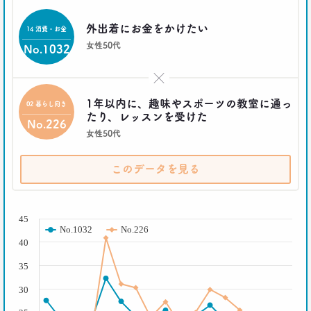
前沢 裕文
外出着にお金をかけたい
14 消費・お金
2019.08.28
女性50代
No.1032
日本人男性の｢寿司･ラーメン離れ｣
意外な実態
生活総研 上席研究員/コピーライター
×
前沢 裕文
1年以内に、趣味やスポーツの教室に通っ
02 暮らし向き
たり、レッスンを受けた
No.226
2019.04.15
女性50代
20代4人が語る｢平成の恋愛｣への強烈な違和感
生活総研 上席研究員
三矢正浩
このデータを見る
2019.02.27
( % )
｢無趣味になっていく日本人｣の実態と背景事情
45
No.1032
No.226
生活総研 上席研究員
40
三矢正浩
35
2019.01.16
30
それでも｢現金派｣という男女3人が語る理由
生活総研 上席研究員