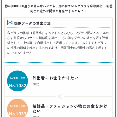
近藤 裕香
約40,000,000通りの組み合わせから、形の似ているグラフを自動抽出！ 回答
同士の意外な関係が発見できるかも？！
2021.03.01
40代おじさん必読！
類似データの算出方法
J.Y. パーク氏に学ぶ 「褒めワード」
ベスト5
各グラフの推移（前回比）をベクトルとみなし、2グラフ間のベクトルの
--日経クロストレンド 連載⑤--
なす角度からコサイン類似度を算出。 その値をグラフの近さを表す評価
生活総研 上席研究員/コピーライター
値として、上位5件を自動抽出して表示しています。 あくまでもグラフ
前沢 裕文
の推移の類似を検出するものであり、回答同士の相関性の高さを示すも
のではありません。
2021.02.25
シュフからシェフに！
オンラインで「我が家の食卓」が変わる
–日経クロストレンド 連載④–
外出着にお金をかけたい
14 消費・お金
生活総研 主席研究員
30代
夏山 明美
No.1032
×
2021.02.25
たこ焼きが1位？ 和食が消えた？
装飾品・ファッション小物にお金をかけ
14 消費・お金
好きな料理ランキング大激変
たい
–日経クロストレンド 連載③–
No.1033