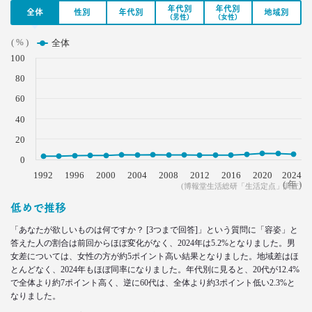
–日経クロストレンド 連載㉗–
年代別
年代別
全体
性別
年代別
地域別
(男性)
(女性)
生活総研 上席研究員
三矢 正浩
( % )
全体
100
2022.05.18
80
無料で使える
ビッグデータ分析ツール3選
60
–日経クロストレンド 連載㉖–
40
生活総研 上席研究員
酒井 崇匡
20
0
2022.04.18
1992
1996
2000
2004
2008
2012
2016
2020
2024
( 年 )
「料理好き」減少！ どこからが手料理？
(博報堂生活総研「生活定点」調査)
調査で分かった新定義
低めで推移
–日経クロストレンド 連載㉕–
生活総研 主席研究員
「あなたが欲しいものは何ですか？ [3つまで回答]」という質問に「容姿」と
夏山 明美
答えた人の割合は前回からほぼ変化がなく、2024年は5.2%となりました。男
女差については、女性の方が約5ポイント高い結果となりました。地域差はほ
とんどなく、2024年もほぼ同率になりました。年代別に見ると、20代が12.4%
2022.03.23
で全体より約7ポイント高く、逆に60代は、全体より約3ポイント低い2.3%と
愛される「40代おじさん」の分岐点
なりました。
弘中綾香アナに学ぶ