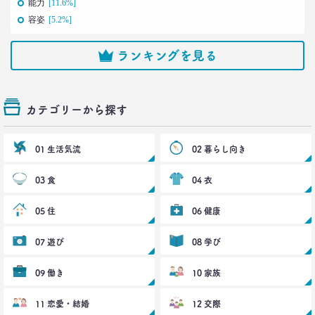
–日経クロストレンド 連載㉑–
能力
[11.6%]
生活総研 上席研究員/コピーライター
容姿
[5.2%]
前沢 裕文
ランキングを見る
2021.12.14
犬派と猫派を49項目で徹底分析！
性格、価値観、消費行動に大差
–日経クロストレンド 連載⑳–
カテゴリーから探す
生活総研 上席研究員/コピーライター
前沢 裕文
01 生活気流
02 暮らし向き
2021.11.29
03 食
04 衣
40代おじさんの人生は最低の50点台
救いの言葉を住職に求めた
–日経クロストレンド 連載⑲–
05 住
06 健康
生活総研 上席研究員/コピーライター
前沢 裕文
07 遊び
08 学び
2021.11.25
09 働き
10 家族
幸福度は最下位 50代男性を襲う
「定年前の3つのブルー」
11 恋愛・結婚
12 交際
–日経クロストレンド 連載⑱–