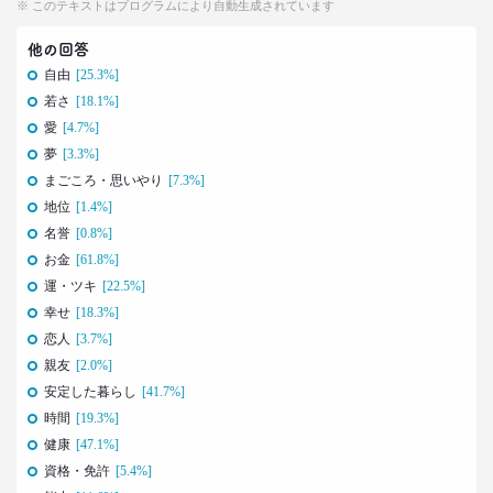
–日経クロストレンド 連載㉔–
※ このテキストはプログラムにより自動生成されています
生活総研 上席研究員/コピーライター
他の回答
前沢 裕文
自由
[25.3%]
若さ
[18.1%]
2022.02.21
40代おじさんでもすぐ書ける
愛
[4.7%]
“モテリプ”の三原則とは？
夢
[3.3%]
–日経クロストレンド 連載㉓–
まごころ・思いやり
[7.3%]
生活総研 上席研究員/コピーライター
地位
[1.4%]
前沢 裕文
名誉
[0.8%]
お金
[61.8%]
2022.02.21
運・ツキ
[22.5%]
グラドルに聞く＆調査に見る
おじさんの“発言”が嫌われるワケ
幸せ
[18.3%]
–日経クロストレンド 連載㉒–
恋人
[3.7%]
生活総研 上席研究員/コピーライター
親友
[2.0%]
前沢 裕文
安定した暮らし
[41.7%]
時間
[19.3%]
2022.02.03
健康
[47.1%]
子ども思いの「40代おじさん」に送る
資格・免許
[5.4%]
“ドミニカ流”子育て法