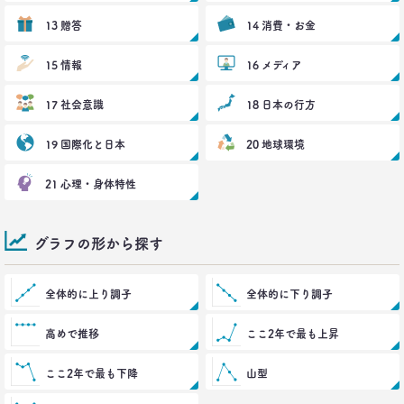
生活総研 上席研究員
13 贈答
14 消費・お金
佐香 孝
15 情報
16 メディア
2021.10.12
40代おじさんに共感？
17 社会意識
18 日本の行方
奥田民生も自信がなくてビビり!?
–日経クロストレンド 連載⑰–
19 国際化と日本
20 地球環境
生活総研 上席研究員/コピーライター
前沢 裕文
21 心理・身体特性
2021.10.12
奥田民生は「おじさん」を
グラフの形から探す
ユニコーンの武器にした
–日経クロストレンド 連載⑯–
生活総研 上席研究員/コピーライター
全体的に上り調子
全体的に下り調子
前沢 裕文
高めで推移
ここ2年で最も上昇
2021.09.09
40代おじさん・ロンブー淳 人生満点じゃない理由
ここ2年で最も下降
山型
は日光東照宮？
–日経クロストレンド 連載⑮–