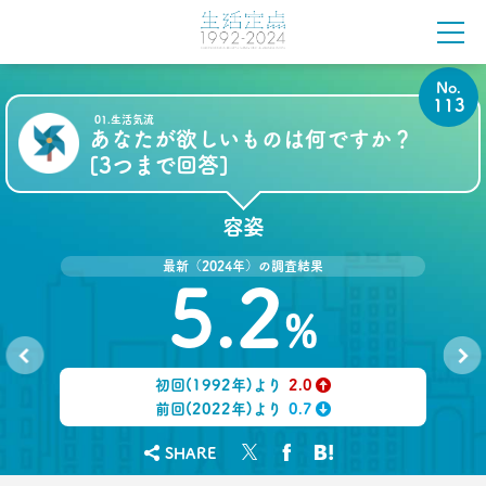
前沢 裕文
2022.08.17
No.
50代女性の「料理好き」が激減
113
作るのが苦痛になった要因とは
01.生活気流
–日経クロストレンド 連載㉙–
あなたが欲しいものは何ですか？
生活総研 主席研究員
[3つまで回答]
夏山 明美
容姿
2022.07.15
若者は未来に何を願う？
最新（2024年）の調査結果
1万人調査から見えた
5.2
年代＆男女ギャップ
–日経クロストレンド 連載㉘–
%
生活総研 上席研究員
三矢 正浩
初回(1992年)より
2.0
No.
No.
112
114
↑
前回(2022年)より
0.7
2022.06.23
↓
「2040年はどんな社会？」
SHARE
1万人が回答した望む未来と
望まぬ未来