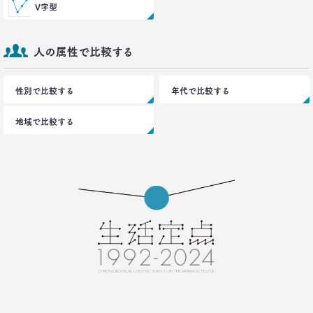
V字型
生活総研 上席研究員/コピーライター
前沢 裕文
人の属性で比較する
2021.09.09
ロンブー田村淳が思う「かっこいい40代おじさん」
とその理由
性別で比較する
年代で比較する
–日経クロストレンド 連載⑭–
生活総研 上席研究員/コピーライター
地域で比較する
前沢 裕文
2021.08.12
「40代おじさん」の妻は幸せか？
夫婦間ギャップに見る危機
–日経クロストレンド 連載⑬–
生活総研 上席研究員/コピーライター
前沢 裕文
2021.07.06
Z世代とシニア、上司と部下の板挟みで、40代おじ
さんは右往左往？
–日経クロストレンド 連載⑫–