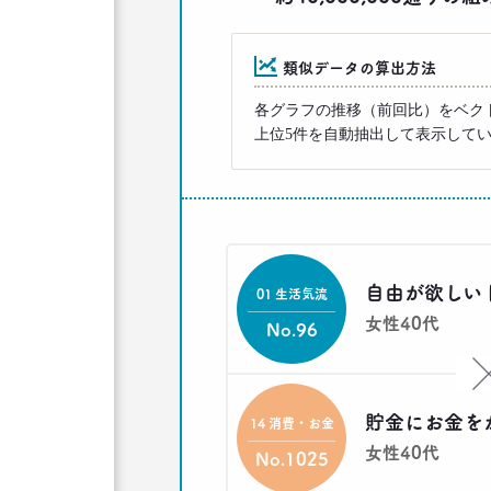
類似データの算出方法
各グラフの推移（前回比）をベク
上位5件を自動抽出して表示して
自由が欲しい 
01 生活気流
女性40代
No.96
貯金にお金を
14 消費・お金
女性40代
No.1025