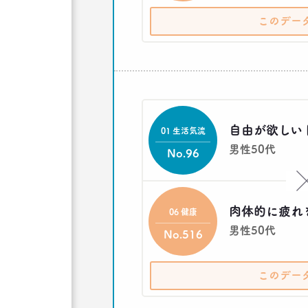
このデー
自由が欲しい 
01 生活気流
男性50代
No.96
肉体的に疲れ
06 健康
男性50代
No.516
このデー