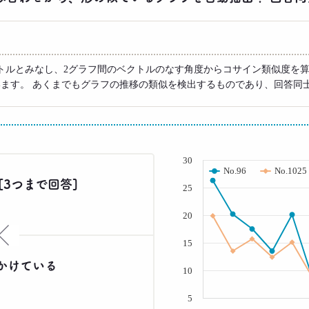
トルとみなし、2グラフ間のベクトルのなす角度からコサイン類似度を算
います。 あくまでもグラフの推移の類似を検出するものであり、回答同
( % )
30
No.96
No.1025
[3つまで回答]
25
20
×
15
かけている
10
5