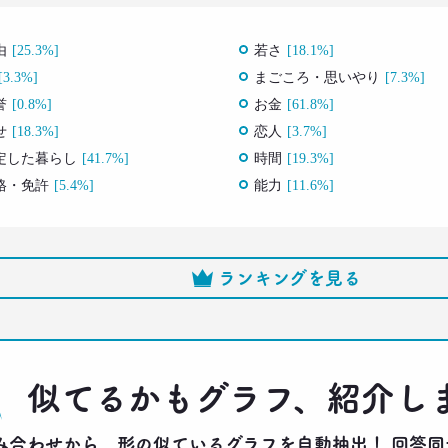
由
[25.3%]
若さ
[18.1%]
[3.3%]
まごころ・思いやり
[7.3%]
誉
[0.8%]
お金
[61.8%]
せ
[18.3%]
恋人
[3.7%]
定した暮らし
[41.7%]
時間
[19.3%]
格・免許
[5.4%]
能力
[11.6%]
ランキングを見る
似てるかもグラフ、紹介し
りの組み合わせから、形の似ているグラフを自動抽出！ 回