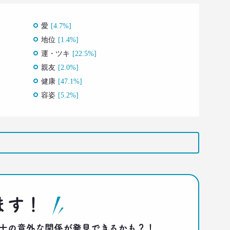
愛
[4.7%]
地位
[1.4%]
運・ツキ
[22.5%]
親友
[2.0%]
健康
[47.1%]
容姿
[5.2%]
ます！
答同士の意外な関係が発見できるかも？！