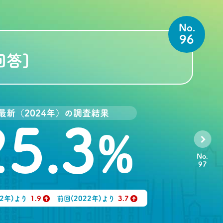
No.
96
回答]
最新（2024年）の調査結果
25.3
%
No.
97
92年)より
1.9
前回(2022年)より
3.7
↑
↑