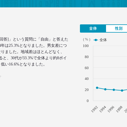
全体
性別
で回答]」という質問に「自由」と答えた
( % )
全体
4年は25.3%となりました。男女差につ
100
なりました。地域差はほとんどなく、
80
と、30代が33.3%で全体より約8ポイ
低い16.6%となりました。
60
す
40
20
0
1996
1994
1992
2
1998