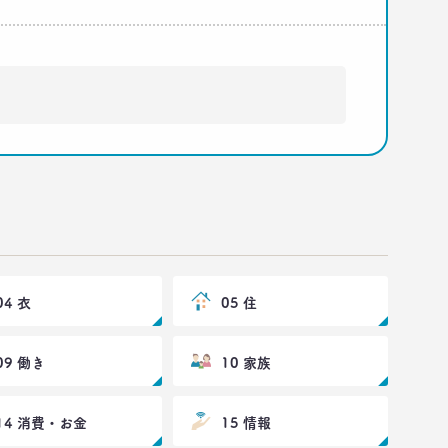
04 衣
05 住
09 働き
10 家族
14 消費・お金
15 情報