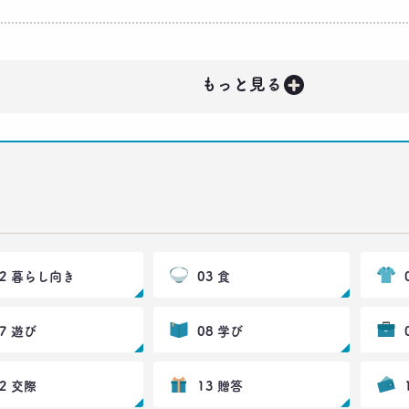
+
もっと見る
02 暮らし向き
03 食
07 遊び
08 学び
12 交際
13 贈答