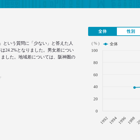
全体
性別
」という質問に「少ない」と答えた人
( % )
全体
年は24.2%となりました。男女差につい
100
りました。地域差については、阪神圏の
80
60
す
40
20
0
1996
1994
1992
2
1998