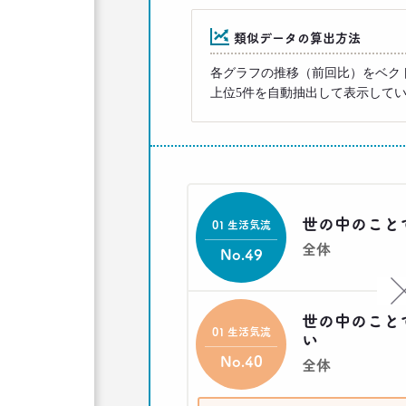
類似データの算出方法
各グラフの推移（前回比）をベク
上位5件を自動抽出して表示して
世の中のこと
01 生活気流
全体
No.49
世の中のこと
01 生活気流
い
No.40
全体