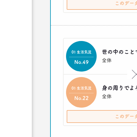
このデー
世の中のこと
01 生活気流
全体
No.49
身の周りでよ
01 生活気流
全体
No.22
このデー