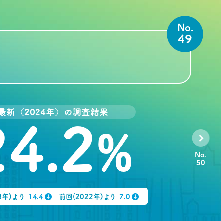
No.
49
最新（2024年）の調査結果
24.2
%
No.
50
8年)より
14.4
前回(2022年)より
7.0
↓
↓