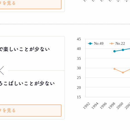
タを見る
( % )
45
No.49
No.22
で楽しいことが少ない
40
35
30
×
25
ろこばしいことが少ない
20
15
20
2000
1998
1996
1994
1992
タを見る