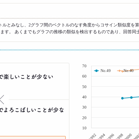
トルとみなし、2グラフ間のベクトルのなす角度からコサイン類似度を算
います。 あくまでもグラフの推移の類似を検出するものであり、回答同
( % )
70
No.49
No.40
で楽しいことが少ない
60
50
40
×
30
でよろこばしいことが少な
20
10
20
2000
1998
1996
1994
1992