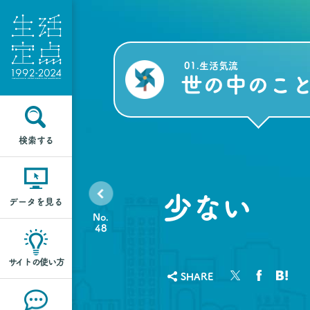
01.生活気流
世の中のこ
検索する
少ない
データを見る
No.
48
サイトの使い方
SHARE