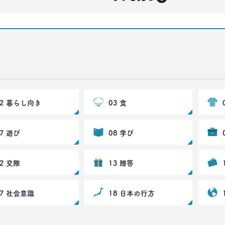
02 暮らし向き
03 食
07 遊び
08 学び
12 交際
13 贈答
17 社会意識
18 日本の行方