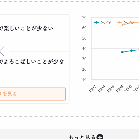
( % )
70
No.49
No.40
で楽しいことが少ない
60
50
40
×
30
でよろこばしいことが少な
20
10
20
2000
1998
1996
1994
1992
タを見る
+
もっと見る