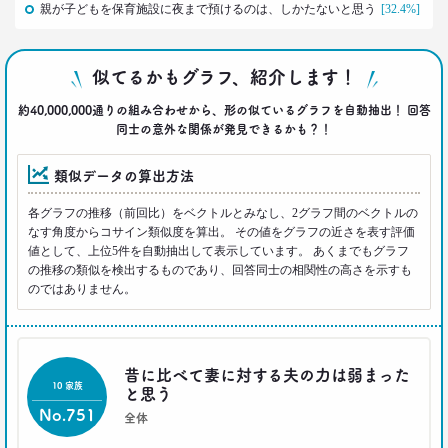
--日経クロストレンド 連載①--
親が子どもを保育施設に夜まで預けるのは、しかたないと思う
[32.4%]
生活総研 上席研究員/コピーライター
前沢 裕文
似てるかもグラフ、紹介します！
2019.10.29
約40,000,000通りの組み合わせから、形の似ているグラフを自動抽出！ 回答
人気コスプレイヤー･伊織もえさんに聞く 仮装とは
同士の意外な関係が発見できるかも？！
大分違う｢本気コスプレイヤー｣の世界
生活総研 上席研究員/コピーライター
前沢 裕文
類似データの算出方法
各グラフの推移（前回比）をベクトルとみなし、2グラフ間のベクトルの
2019.08.28
なす角度からコサイン類似度を算出。 その値をグラフの近さを表す評価
日本人男性の｢寿司･ラーメン離れ｣
値として、上位5件を自動抽出して表示しています。 あくまでもグラフ
意外な実態
の推移の類似を検出するものであり、回答同士の相関性の高さを示すも
生活総研 上席研究員/コピーライター
のではありません。
前沢 裕文
2019.04.15
20代4人が語る｢平成の恋愛｣への強烈な違和感
昔に比べて妻に対する夫の力は弱まった
10 家族
と思う
生活総研 上席研究員
三矢正浩
No.751
全体