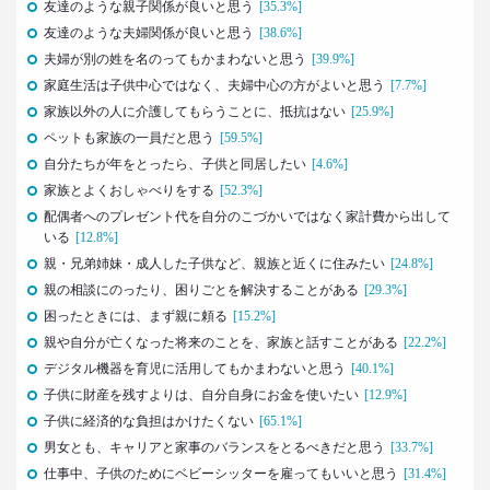
友達のような親子関係が良いと思う
[35.3%]
–日経クロストレンド 連載④–
友達のような夫婦関係が良いと思う
[38.6%]
生活総研 主席研究員
夏山 明美
夫婦が別の姓を名のってもかまわないと思う
[39.9%]
家庭生活は子供中心ではなく、夫婦中心の方がよいと思う
[7.7%]
2021.02.25
家族以外の人に介護してもらうことに、抵抗はない
[25.9%]
たこ焼きが1位？ 和食が消えた？
ペットも家族の一員だと思う
[59.5%]
好きな料理ランキング大激変
自分たちが年をとったら、子供と同居したい
[4.6%]
–日経クロストレンド 連載③–
家族とよくおしゃべりをする
[52.3%]
生活総研 主席研究員
夏山 明美
配偶者へのプレゼント代を自分のこづかいではなく家計費から出して
いる
[12.8%]
親・兄弟姉妹・成人した子供など、親族と近くに住みたい
[24.8%]
2021.02.09
親の相談にのったり、困りごとを解決することがある
足りないのはお金より時間
[29.3%]
40代おじさんの幸せは“時産”にあり
困ったときには、まず親に頼る
[15.2%]
--日経クロストレンド 連載②--
親や自分が亡くなった将来のことを、家族と話すことがある
[22.2%]
生活総研 上席研究員/コピーライター
デジタル機器を育児に活用してもかまわないと思う
[40.1%]
前沢 裕文
子供に財産を残すよりは、自分自身にお金を使いたい
[12.9%]
子供に経済的な負担はかけたくない
[65.1%]
2021.02.09
男女とも、キャリアと家事のバランスをとるべきだと思う
[33.7%]
「43歳からおじさん」が調査で判明！
「7つの特徴」を大分析
仕事中、子供のためにベビーシッターを雇ってもいいと思う
[31.4%]