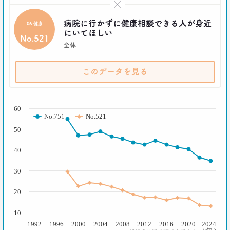
×
2019.02.27
｢無趣味になっていく日本人｣の実態と背景事情
病院に行かずに健康相談できる人が身近
06 健康
生活総研 上席研究員
にいてほしい
三矢正浩
No.521
全体
2019.01.16
このデータを見る
それでも｢現金派｣という男女3人が語る理由
生活総研 上席研究員
三矢正浩
( % )
60
No.751
No.521
2018.11.20
50
一人立ち食いそばが平気な女性が増えたワケ
生活総研 上席研究員
40
三矢正浩
30
2018.01.11
｢WEBコンテンツは私の先生｣な時代
20
博報堂 第一プラニング局
崔 喜景
10
1992
1996
2000
2004
2008
2012
2016
2020
2024