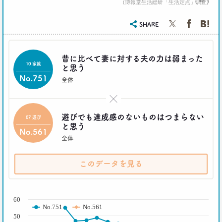
( 年 )
2017.12.20
(博報堂生活総研「生活定点」調査)
「答えを探さない」という使い方。
博報堂 第三プラニング局
SHARE
夏 秋馬寧
2017.06.12
昔に比べて妻に対する夫の力は弱まった
10 家族
｢もう欲しいモノなんてないよね～｣
と思う
って本当か？
No.751
全体
博報堂買物研究所 上席研究員
山本泰士
×
遊びでも達成感のないものはつまらない
07 遊び
2017.03.29
と思う
茶色く染まる、日本の食卓
No.561
全体
生活総研 上席研究員
夏山明美
このデータを見る
2017.03.02
スマホ時代の「偶然」との出会いかた
( % )
生活総研 研究員
60
十河瑠璃
No.751
No.561
50