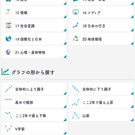
15 情報
16 メディア
17 社会意識
18 日本の行方
19 国際化と日本
20 地球環境
21 心理・身体特性
グラフの形から探す
全体的に上り調子
全体的に下り調子
高めで推移
ここ2年で最も上昇
ここ2年で最も下降
山型
V字型