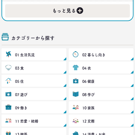
+
もっと見る
カテゴリーから探す
01 生活気流
02 暮らし向き
03 食
04 衣
05 住
06 健康
07 遊び
08 学び
09 働き
10 家族
11 恋愛・結婚
12 交際
13 贈答
14 消費・お金