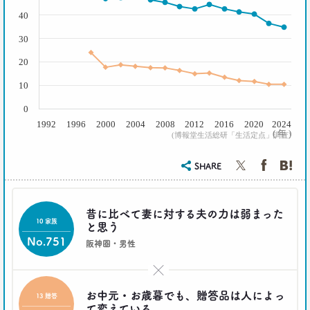
2016.12.14
40
トランプ勝利―自国第一・内向き志向はアメリカだ
け？
30
生活総研 上席研究員
20
三矢正浩
10
2016.11.30
0
家族の誕生日祝い、大躍進！
1992
1996
2000
2004
2008
2012
2016
2020
2024
博報堂 こそだて家族研究所
( 年 )
(博報堂生活総研「生活定点」調査)
上席研究員
脇田英津子
SHARE
2016.10.27
生活定点から見えてくる、｢新しい大人の関係性消
昔に比べて妻に対する夫の力は弱まった
費｣
10 家族
と思う
博報堂 新しい大人文化研究所
No.751
安並まりや
阪神圏・男性
×
2016.10.04
「何を見ているのか言ってごらんなさい。あなたが
お中元・お歳暮でも、贈答品は人によっ
13 贈答
どんな人だか言ってみせましょう」
て変えている