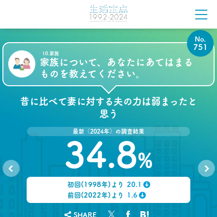
さんは右往左往？
–日経クロストレンド 連載⑫–
生活総研 上席研究員/コピーライター
前沢 裕文
No.
751
2021.07.06
10.家族
家族について、あなたにあてはまる
40代おじさんはキス派？ラブレター派？ 二択から
見える意識
ものを教えてください。
–日経クロストレンド 連載⑪–
生活総研 上席研究員/コピーライター
昔に比べて妻に対する夫の力は弱まったと
前沢 裕文
思う
2021.05.31
最新（2024年）の調査結果
40代おじさんの生き様は「30点」？
34.8
精神科医による処方箋
–日経クロストレンド 連載⑩–
%
生活総研 上席研究員/コピーライター
前沢 裕文
初回(1998年)より
20.1
No.
No.
750
752
↓
前回(2022年)より
1.6
2021.05.31
↓
40代おじさんの意識を精神科医が分析 悲しい性を
メッタ斬り!?
SHARE