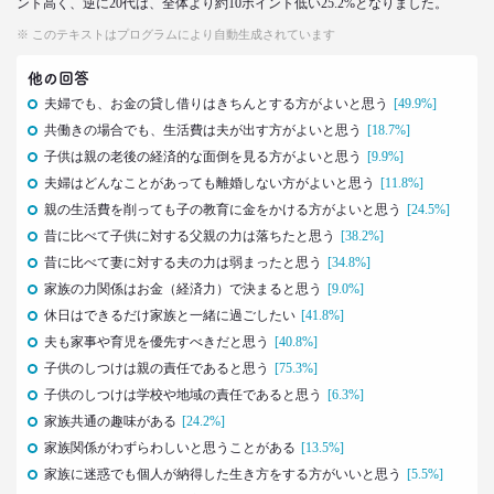
ント高く、逆に20代は、全体より約10ポイント低い25.2%となりました。
生活総研 上席研究員
※ このテキストはプログラムにより自動生成されています
近藤 裕香
他の回答
2021.03.11
夫婦でも、お金の貸し借りはきちんとする方がよいと思う
[49.9%]
世代間ギャップを学べる魔法の質問
共働きの場合でも、生活費は夫が出す方がよいと思う
[18.7%]
「お金持ちって誰ですか？」
–日経クロストレンド 連載⑥–
子供は親の老後の経済的な面倒を見る方がよいと思う
[9.9%]
生活総研 上席研究員
夫婦はどんなことがあっても離婚しない方がよいと思う
[11.8%]
近藤 裕香
親の生活費を削っても子の教育に金をかける方がよいと思う
[24.5%]
昔に比べて子供に対する父親の力は落ちたと思う
[38.2%]
2021.03.01
昔に比べて妻に対する夫の力は弱まったと思う
[34.8%]
40代おじさん必読！
家族の力関係はお金（経済力）で決まると思う
[9.0%]
J.Y. パーク氏に学ぶ 「褒めワード」
休日はできるだけ家族と一緒に過ごしたい
[41.8%]
ベスト5
--日経クロストレンド 連載⑤--
夫も家事や育児を優先すべきだと思う
[40.8%]
生活総研 上席研究員/コピーライター
子供のしつけは親の責任であると思う
[75.3%]
前沢 裕文
子供のしつけは学校や地域の責任であると思う
[6.3%]
家族共通の趣味がある
[24.2%]
2021.02.25
家族関係がわずらわしいと思うことがある
[13.5%]
シュフからシェフに！
家族に迷惑でも個人が納得した生き方をする方がいいと思う
[5.5%]
オンラインで「我が家の食卓」が変わる