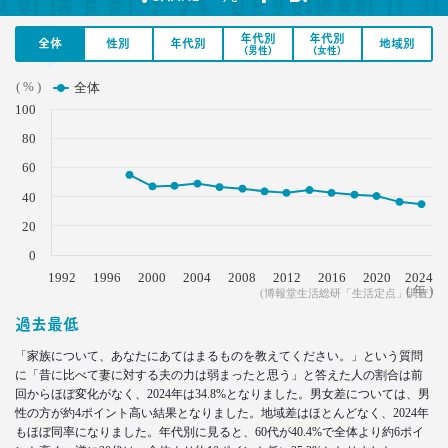
–日経クロストレンド 連載⑨–
生活総研 上席研究員/コピーライター
年代別
年代別
全体
性別
年代別
地域別
(男性)
(女性)
前沢 裕文
( % )
全体
2021.04.26
100
コロナで｢占いを信じる｣20代女性が増える理由―調
80
査とインタビューで判明した大きな変化
60
生活総研 上席研究員
荒井 自如
40
20
2021.04.19
40代おじさんに黄信号 「男女平等感」が世の中と
0
ズレている!?
1992
1996
2000
2004
2008
2012
2016
2020
2024
( 年 )
–日経クロストレンド 連載⑧–
(博報堂生活総研「生活定点」調査)
生活総研 上席研究員/コピーライター
過去最低
前沢 裕文
「家族について、あなたにあてはまるものを教えてください。」という質問
に「昔に比べて妻に対する夫の力は弱まったと思う」と答えた人の割合は前
2021.03.11
回からほぼ変化がなく、2024年は34.8%となりました。男女差については、男
「お金持ちへの憧れ」は徐々に減る？
性の方が約4ポイント高い結果となりました。地域差はほとんどなく、2024年
若者はなりたい自分を投影
もほぼ同率になりました。年代別に見ると、60代が40.4%で全体より約6ポイ
–日経クロストレンド 連載⑦–