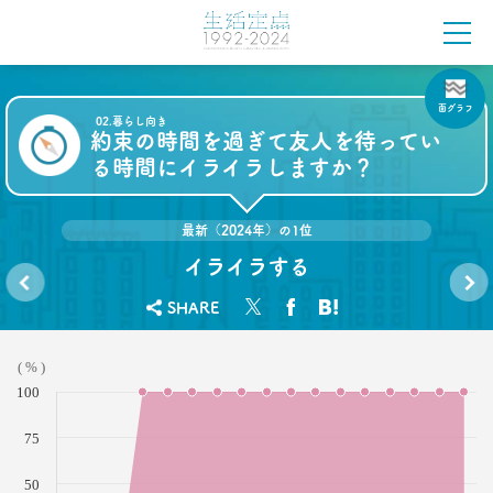
–日経クロストレンド 連載⑱–
生活総研 上席研究員
佐香 孝
2021.10.12
面グラフ
02.暮らし向き
40代おじさんに共感？
約束の時間を過ぎて友人を待ってい
奥田民生も自信がなくてビビり!?
る時間にイライラしますか？
–日経クロストレンド 連載⑰–
生活総研 上席研究員/コピーライター
前沢 裕文
最新（2024年）の1位
イライラする
2021.10.12
奥田民生は「おじさん」を
SHARE
ユニコーンの武器にした
事故や
電車が
–日経クロストレンド 連載⑯–
災害に
来るの
備えた
を待っ
生活総研 上席研究員/コピーライター
生活を
ている
( % )
してい
時間に
前沢 裕文
ます
イライ
100
か？
ラしま
すか？
2021.09.09
75
40代おじさん・ロンブー淳 人生満点じゃない理由
は日光東照宮？
50