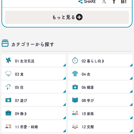
SHARE
｢無趣味になっていく日本人｣の実態と背景事情
生活総研 上席研究員
+
三矢正浩
もっと見る
2019.01.16
それでも｢現金派｣という男女3人が語る理由
生活総研 上席研究員
カテゴリーから探す
三矢正浩
01 生活気流
02 暮らし向き
2018.11.20
一人立ち食いそばが平気な女性が増えたワケ
03 食
04 衣
生活総研 上席研究員
三矢正浩
05 住
06 健康
2018.01.11
07 遊び
08 学び
｢WEBコンテンツは私の先生｣な時代
博報堂 第一プラニング局
09 働き
崔 喜景
10 家族
11 恋愛・結婚
12 交際
2017.12.20