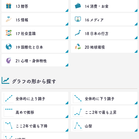
「答えを探さない」という使い方。
13 贈答
14 消費・お金
博報堂 第三プラニング局
夏 秋馬寧
15 情報
16 メディア
2017.06.12
17 社会意識
18 日本の行方
｢もう欲しいモノなんてないよね～｣
って本当か？
19 国際化と日本
20 地球環境
博報堂買物研究所 上席研究員
山本泰士
21 心理・身体特性
2017.03.29
茶色く染まる、日本の食卓
グラフの形から探す
生活総研 上席研究員
夏山明美
全体的に上り調子
全体的に下り調子
2017.03.02
スマホ時代の「偶然」との出会いかた
高めで推移
ここ2年で最も上昇
生活総研 研究員
十河瑠璃
ここ2年で最も下降
山型
2016.12.14