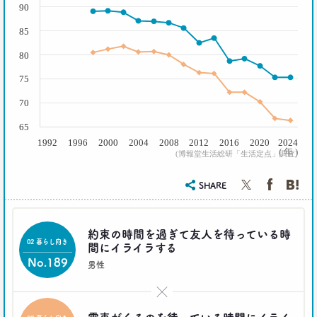
生活総研 主席研究員
90
夏山 明美
85
2021.02.25
80
たこ焼きが1位？ 和食が消えた？
75
好きな料理ランキング大激変
–日経クロストレンド 連載③–
70
生活総研 主席研究員
夏山 明美
65
1992
1996
2000
2004
2008
2012
2016
2020
2024
( 年 )
(博報堂生活総研「生活定点」調査)
2021.02.09
足りないのはお金より時間
40代おじさんの幸せは“時産”にあり
SHARE
--日経クロストレンド 連載②--
生活総研 上席研究員/コピーライター
前沢 裕文
約束の時間を過ぎて友人を待っている時
02 暮らし向き
間にイライラする
No.189
2021.02.09
男性
「43歳からおじさん」が調査で判明！
「7つの特徴」を大分析
×
--日経クロストレンド 連載①--