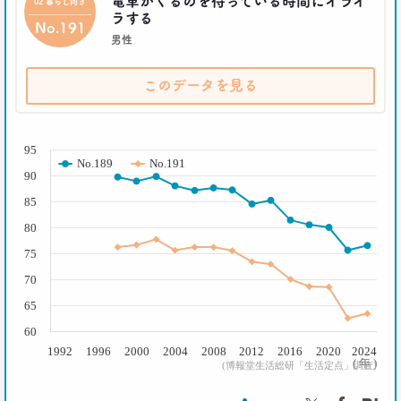
電車がくるのを待っている時間にイライ
02 暮らし向き
生活総研 上席研究員/コピーライター
ラする
前沢 裕文
No.191
男性
2019.10.29
人気コスプレイヤー･伊織もえさんに聞く 仮装とは
このデータを見る
大分違う｢本気コスプレイヤー｣の世界
生活総研 上席研究員/コピーライター
( % )
前沢 裕文
95
No.189
No.191
90
2019.08.28
日本人男性の｢寿司･ラーメン離れ｣
85
意外な実態
80
生活総研 上席研究員/コピーライター
前沢 裕文
75
70
2019.04.15
65
20代4人が語る｢平成の恋愛｣への強烈な違和感
60
生活総研 上席研究員
三矢正浩
1992
1996
2000
2004
2008
2012
2016
2020
2024
( 年 )
(博報堂生活総研「生活定点」調査)
2019.02.27