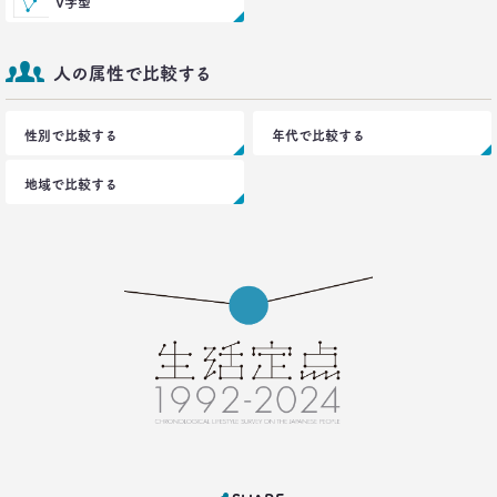
V字型
トランプ勝利―自国第一・内向き志向はアメリカだ
け？
生活総研 上席研究員
人の属性で比較する
三矢正浩
性別で比較する
2016.11.30
年代で比較する
家族の誕生日祝い、大躍進！
地域で比較する
博報堂 こそだて家族研究所
上席研究員
脇田英津子
2016.10.27
生活定点から見えてくる、｢新しい大人の関係性消
費｣
博報堂 新しい大人文化研究所
安並まりや
2016.10.04
「何を見ているのか言ってごらんなさい。あなたが
どんな人だか言ってみせましょう」
博報堂ＤＹメディアパートナーズ メディア環境研究所 主席研究員