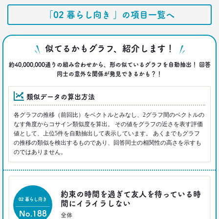
生活総研 上席研究員/コピーライター
「02 暮らし向き 」の項目一覧へ
前沢 裕文
2021.07.06
似てるかもグラフ、紹介します！
40代おじさんはキス派？ラブレター派？ 二択から
見える意識
約40,000,000通りの組み合わせから、形の似ているグラフを自動抽出！ 回答
–日経クロストレンド 連載⑪–
同士の意外な関係が発見できるかも？！
生活総研 上席研究員/コピーライター
前沢 裕文
類似データの算出方法
各グラフの推移（前回比）をベクトルとみなし、2グラフ間のベクトルの
2021.05.31
なす角度からコサイン類似度を算出。 その値をグラフの近さを表す評価
40代おじさんの生き様は「30点」？
値として、上位5件を自動抽出して表示しています。 あくまでもグラフ
精神科医による処方箋
の推移の類似を検出するものであり、回答同士の相関性の高さを示すも
–日経クロストレンド 連載⑩–
のではありません。
生活総研 上席研究員/コピーライター
前沢 裕文
2021.05.31
約束の時間を過ぎて友人を待っている時
40代おじさんの意識を精神科医が分析 悲しい性を
02 暮らし向き
間にイライラしない
メッタ斬り!?
No.188
–日経クロストレンド 連載⑨–
全体