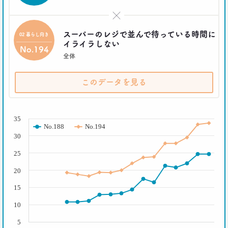
生活総研 上席研究員/コピーライター
前沢 裕文
×
スーパーのレジで並んで待っている時間に
02 暮らし向き
2021.04.26
イライラしない
No.194
コロナで｢占いを信じる｣20代女性が増える理由―調
全体
査とインタビューで判明した大きな変化
生活総研 上席研究員
このデータを見る
荒井 自如
( % )
2021.04.19
40代おじさんに黄信号 「男女平等感」が世の中と
35
No.188
No.194
ズレている!?
30
–日経クロストレンド 連載⑧–
生活総研 上席研究員/コピーライター
25
前沢 裕文
20
2021.03.11
15
「お金持ちへの憧れ」は徐々に減る？
若者はなりたい自分を投影
10
–日経クロストレンド 連載⑦–
5
生活総研 上席研究員