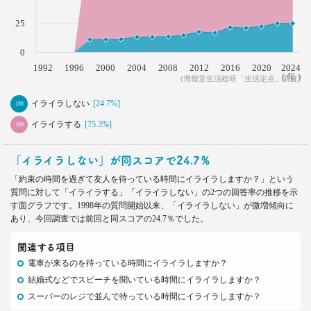
–日経クロストレンド 連載⑮–
生活総研 上席研究員/コピーライター
25
前沢 裕文
0
2021.09.09
1992
1996
2000
2004
2008
2012
2016
2020
2024
ロンブー田村淳が思う「かっこいい40代おじさん」
( 年 )
(博報堂生活総研「生活定点」調査)
とその理由
イライラしない
–日経クロストレンド 連載⑭–
[24.7%]
188
生活総研 上席研究員/コピーライター
イライラする
[75.3%]
189
前沢 裕文
「イライラしない」が同スコアで24.7％
2021.08.12
「約束の時間を過ぎて友人を待っている時間にイライラしますか？」という
「40代おじさん」の妻は幸せか？
質問に対して「イライラする」「イライラしない」の2つの回答率の推移を示
夫婦間ギャップに見る危機
す面グラフです。1998年の質問開始以来、「イライラしない」が微増傾向に
–日経クロストレンド 連載⑬–
あり、今回調査では前回と同スコアの24.7％でした。
生活総研 上席研究員/コピーライター
前沢 裕文
関連する項目
電車が来るのを待っている時間にイライラしますか？
2021.07.06
結婚式などでスピーチを聞いている時間にイライラしますか？
Z世代とシニア、上司と部下の板挟みで、40代おじ
さんは右往左往？
スーパーのレジで並んで待っている時間にイライラしますか？
–日経クロストレンド 連載⑫–