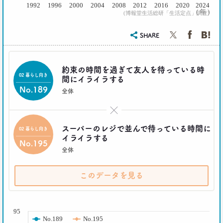
近藤 裕香
1992
1996
2000
2004
2008
2012
2016
2020
2024
( 年 )
(博報堂生活総研「生活定点」調査)
2021.03.11
SHARE
世代間ギャップを学べる魔法の質問
「お金持ちって誰ですか？」
–日経クロストレンド 連載⑥–
約束の時間を過ぎて友人を待っている時
生活総研 上席研究員
02 暮らし向き
近藤 裕香
間にイライラする
No.189
全体
2021.03.01
×
40代おじさん必読！
J.Y. パーク氏に学ぶ 「褒めワード」
スーパーのレジで並んで待っている時間に
02 暮らし向き
ベスト5
イライラする
--日経クロストレンド 連載⑤--
No.195
全体
生活総研 上席研究員/コピーライター
前沢 裕文
このデータを見る
2021.02.25
シュフからシェフに！
( % )
オンラインで「我が家の食卓」が変わる
95
–日経クロストレンド 連載④–
No.189
No.195