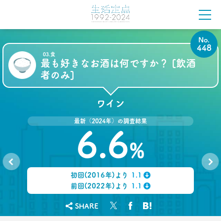
50代女性の「料理好き」が激減
作るのが苦痛になった要因とは
–日経クロストレンド 連載㉙–
生活総研 主席研究員
No.
夏山 明美
448
03.食
最も好きなお酒は何ですか？ [飲酒
2022.07.15
者のみ]
若者は未来に何を願う？
1万人調査から見えた
年代＆男女ギャップ
ワイン
–日経クロストレンド 連載㉘–
生活総研 上席研究員
最新（2024年）の調査結果
三矢 正浩
6.6
%
2022.06.23
「2040年はどんな社会？」
1万人が回答した望む未来と
初回(2016年)より
1.1
望まぬ未来
No.
No.
447
449
↓
前回(2022年)より
1.1
–日経クロストレンド 連載㉗–
↓
生活総研 上席研究員
SHARE
三矢 正浩