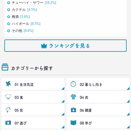
チューハイ・サワー
[18.2%]
2021.12.14
カクテル
[4.5%]
犬派と猫派を49項目で徹底分析！
性格、価値観、消費行動に大差
梅酒
[5.6%]
–日経クロストレンド 連載⑳–
ハイボール
[8.3%]
生活総研 上席研究員/コピーライター
その他
[0.6%]
前沢 裕文
ランキングを見る
2021.11.29
40代おじさんの人生は最低の50点台
救いの言葉を住職に求めた
–日経クロストレンド 連載⑲–
カテゴリーから探す
生活総研 上席研究員/コピーライター
前沢 裕文
01 生活気流
02 暮らし向き
2021.11.25
幸福度は最下位 50代男性を襲う
03 食
04 衣
「定年前の3つのブルー」
–日経クロストレンド 連載⑱–
05 住
06 健康
生活総研 上席研究員
佐香 孝
07 遊び
08 学び