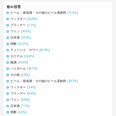
2022.02.21
他の回答
40代おじさんでもすぐ書ける
ビール・発泡酒・その他のビール系飲料
[71.6%]
“モテリプ”の三原則とは？
ウィスキー
[24.6%]
–日経クロストレンド 連載㉓–
ブランデー
[5.1%]
生活総研 上席研究員/コピーライター
前沢 裕文
ワイン
[36.4%]
日本酒
[33.8%]
2022.02.21
焼酎
[32.2%]
グラドルに聞く＆調査に見る
チューハイ・サワー
[61.8%]
おじさんの“発言”が嫌われるワケ
カクテル
[24.6%]
–日経クロストレンド 連載㉒–
梅酒
[35.6%]
生活総研 上席研究員/コピーライター
前沢 裕文
ハイボール
[38.7%]
その他
[2.8%]
ビール・発泡酒・その他のビール系飲料
[39.5%]
2022.02.03
子ども思いの「40代おじさん」に送る
ウィスキー
[3.4%]
“ドミニカ流”子育て法
ブランデー
[0.4%]
–日経クロストレンド 連載㉑–
ワイン
[6.6%]
生活総研 上席研究員/コピーライター
日本酒
[7.1%]
前沢 裕文
焼酎
[5.6%]