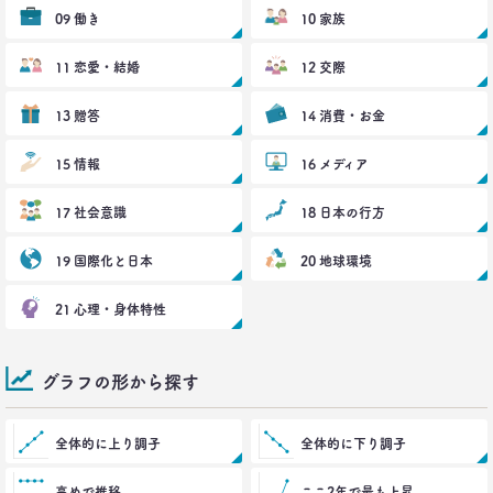
2021.10.12
09 働き
10 家族
40代おじさんに共感？
奥田民生も自信がなくてビビり!?
11 恋愛・結婚
12 交際
–日経クロストレンド 連載⑰–
生活総研 上席研究員/コピーライター
13 贈答
14 消費・お金
前沢 裕文
15 情報
16 メディア
2021.10.12
奥田民生は「おじさん」を
17 社会意識
18 日本の行方
ユニコーンの武器にした
–日経クロストレンド 連載⑯–
19 国際化と日本
20 地球環境
生活総研 上席研究員/コピーライター
前沢 裕文
21 心理・身体特性
2021.09.09
40代おじさん・ロンブー淳 人生満点じゃない理由
は日光東照宮？
グラフの形から探す
–日経クロストレンド 連載⑮–
生活総研 上席研究員/コピーライター
全体的に上り調子
前沢 裕文
全体的に下り調子
高めで推移
ここ2年で最も上昇