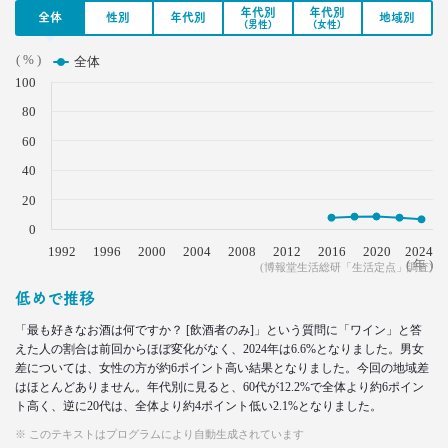
年代別
年代別
全体
性別
年代別
地域別
2022.05.18
(男性)
(女性)
無料で使える
( % )
ビッグデータ分析ツール3選
全体
–日経クロストレンド 連載㉖–
100
生活総研 上席研究員
80
酒井 崇匡
60
2022.04.18
40
「料理好き」減少！ どこからが手料理？
20
調査で分かった新定義
–日経クロストレンド 連載㉕–
0
1992
生活総研 主席研究員
1996
2000
2004
2008
2012
2016
2020
2024
( 年 )
夏山 明美
(博報堂生活総研「生活定点」調査)
低めで推移
2022.03.23
「最も好きなお酒は何ですか？ [飲酒者のみ]」という質問に「ワイン」と答
愛される「40代おじさん」の分岐点
えた人の割合は前回からほぼ変化がなく、2024年は6.6%となりました。男女
弘中綾香アナに学ぶ
差については、女性の方が約6ポイント高い結果となりました。今回の地域差
–日経クロストレンド 連載㉔–
はほとんどありません。年代別に見ると、60代が12.2%で全体より約6ポイン
生活総研 上席研究員/コピーライター
ト高く、逆に20代は、全体より約4ポイント低い2.1%となりました。
前沢 裕文
※ このテキストはプログラムにより自動生成されています