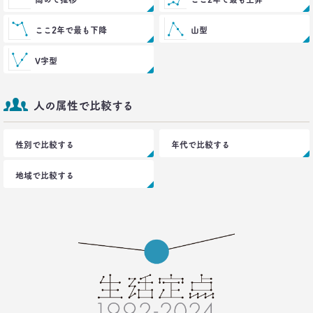
2021.09.09
ロンブー田村淳が思う「かっこいい40代おじさん」
ここ2年で最も下降
山型
とその理由
–日経クロストレンド 連載⑭–
V字型
生活総研 上席研究員/コピーライター
前沢 裕文
人の属性で比較する
2021.08.12
「40代おじさん」の妻は幸せか？
夫婦間ギャップに見る危機
性別で比較する
年代で比較する
–日経クロストレンド 連載⑬–
生活総研 上席研究員/コピーライター
地域で比較する
前沢 裕文
2021.07.06
Z世代とシニア、上司と部下の板挟みで、40代おじ
さんは右往左往？
–日経クロストレンド 連載⑫–
生活総研 上席研究員/コピーライター
前沢 裕文