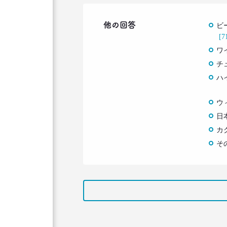
他の回答
ビ
[7
ワ
チ
ハ
ウ
日
カ
そ