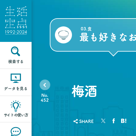
03.食
最も好きなお
検索する
梅酒
データを見る
No.
452
サイトの使い方
SHARE