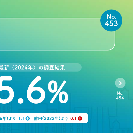
No.
453
最新（2024年）の調査結果
5.6
%
No.
454
16年)より
1.1
前回(2022年)より
0.1
↓
↑