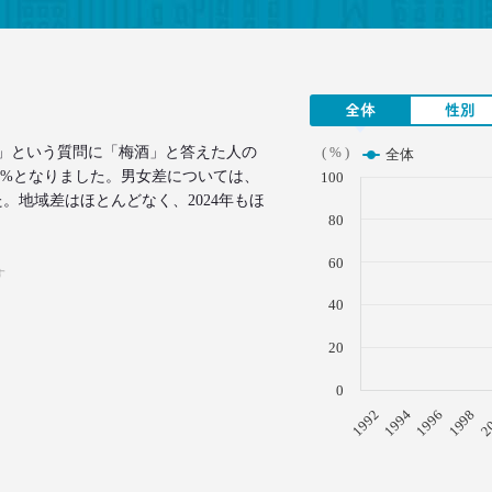
全体
性別
]」という質問に「梅酒」と答えた人の
( % )
全体
.6%となりました。男女差については、
100
。地域差はほとんどなく、2024年もほ
80
60
す
40
20
0
1996
1994
1992
2
1998