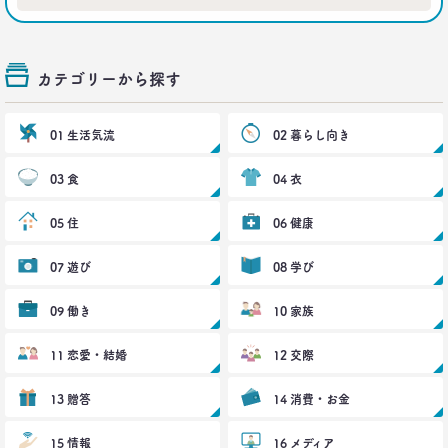
カテゴリーから探す
01 生活気流
02 暮らし向き
03 食
04 衣
05 住
06 健康
07 遊び
08 学び
09 働き
10 家族
11 恋愛・結婚
12 交際
13 贈答
14 消費・お金
15 情報
16 メディア