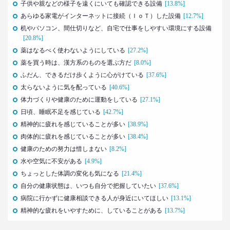
子供や親などの様子を遠くにいても確認できる設備
[13.8%]
十河瑠璃
あらゆる家電がインターネットに接続（ＩｏＴ）した設備
[12.7%]
机やパソコン、間仕切りなど、自宅で仕事をしやすい環境にする設備
2016.12.14
[20.8%]
トランプ勝利―自国第一・内向き志向はアメリカだ
薬はなるべく使わないようにしている
[27.2%]
け？
薬を買う時は、漢方系のものを選ぶ方だ
[8.0%]
生活総研 上席研究員
三矢正浩
ふだん、できるだけ歩くように心がけている
[37.6%]
太らないように気を配っている
[40.6%]
2016.11.30
体力づくりや健康のために運動をしている
[27.1%]
家族の誕生日祝い、大躍進！
日頃、睡眠不足を感じている
[42.7%]
博報堂 こそだて家族研究所
精神的に疲れを感じていることが多い
[38.9%]
上席研究員
肉体的に疲れを感じていることが多い
[38.4%]
脇田英津子
健康のための努力は惜しまない
[8.2%]
水や空気に不安がある
[4.9%]
2016.10.27
ちょっとした体調の変化も気になる
生活定点から見えてくる、｢新しい大人の関係性消
[21.4%]
費｣
自分の健康状態は、いつも自分で把握していたい
[37.6%]
博報堂 新しい大人文化研究所
病院に行かずに健康相談できる人が身近にいてほしい
[13.1%]
安並まりや
精神的な疲れをいやすために、していることがある
[13.7%]
2016.10.04