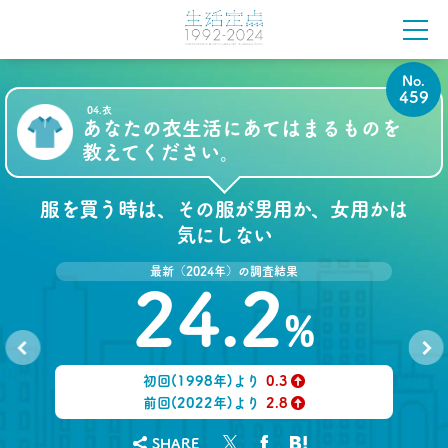
「お金持ちへの憧れ」は徐々に減る？
若者はなりたい自分を投影
–日経クロストレンド 連載⑦–
生活総研 上席研究員
近藤 裕香
No.
459
04.衣
あなたの衣生活にあてはまるものを
2021.03.11
世代間ギャップを学べる魔法の質問
教えてください。
「お金持ちって誰ですか？」
–日経クロストレンド 連載⑥–
服を買う時は、その服が男用か、女用かは
生活総研 上席研究員
近藤 裕香
気にしない
最新（2024年）の調査結果
2021.03.01
24.2
40代おじさん必読！
J.Y. パーク氏に学ぶ 「褒めワード」
%
ベスト5
--日経クロストレンド 連載⑤--
生活総研 上席研究員/コピーライター
初回(1998年)より
0.3
No.
No.
前沢 裕文
458
460
↑
前回(2022年)より
2.8
↑
2021.02.25
SHARE