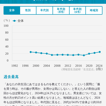
シュフからシェフに！
オンラインで「我が家の食卓」が変わる
年代別
年代別
全体
性別
年代別
地域別
(男性)
(女性)
–日経クロストレンド 連載④–
生活総研 主席研究員
( % )
全体
夏山 明美
100
80
2021.02.25
たこ焼きが1位？ 和食が消えた？
60
好きな料理ランキング大激変
40
–日経クロストレンド 連載③–
生活総研 主席研究員
20
夏山 明美
0
1992
1996
2000
2004
2008
2012
2016
2020
2024
( 年 )
2021.02.09
(博報堂生活総研「生活定点」調査)
足りないのはお金より時間
過去最高
40代おじさんの幸せは“時産”にあり
--日経クロストレンド 連載②--
「あなたの衣生活にあてはまるものを教えてください。」という質問に「服
生活総研 上席研究員/コピーライター
を買う時は、その服が男用か、女用かは気にしない」と答えた人の割合は前
前沢 裕文
回からほぼ変化がなく、2024年は24.2%となりました。男女差については、女
性の方が約25ポイント高い結果となりました。地域差はほとんどなく、2024
年もほぼ同率になりました。年代別に見ると、20代が34.0%で全体より約10ポ
2021.02.09