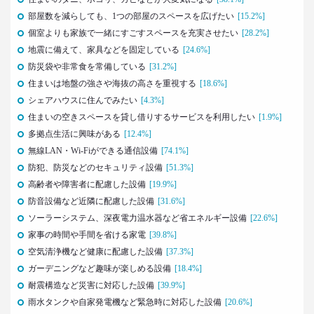
崔 喜景
部屋数を減らしても、1つの部屋のスペースを広げたい
[15.2%]
個室よりも家族で一緒にすごすスペースを充実させたい
[28.2%]
2017.12.20
地震に備えて、家具などを固定している
[24.6%]
「答えを探さない」という使い方。
防災袋や非常食を常備している
[31.2%]
博報堂 第三プラニング局
夏 秋馬寧
住まいは地盤の強さや海抜の高さを重視する
[18.6%]
シェアハウスに住んでみたい
[4.3%]
2017.06.12
住まいの空きスペースを貸し借りするサービスを利用したい
[1.9%]
｢もう欲しいモノなんてないよね～｣
多拠点生活に興味がある
[12.4%]
って本当か？
無線LAN・Wi-Fiができる通信設備
[74.1%]
博報堂買物研究所 上席研究員
防犯、防災などのセキュリティ設備
[51.3%]
山本泰士
高齢者や障害者に配慮した設備
[19.9%]
防音設備など近隣に配慮した設備
[31.6%]
2017.03.29
ソーラーシステム、深夜電力温水器など省エネルギー設備
茶色く染まる、日本の食卓
[22.6%]
家事の時間や手間を省ける家電
生活総研 上席研究員
[39.8%]
夏山明美
空気清浄機など健康に配慮した設備
[37.3%]
ガーデニングなど趣味が楽しめる設備
[18.4%]
2017.03.02
耐震構造など災害に対応した設備
[39.9%]
スマホ時代の「偶然」との出会いかた
雨水タンクや自家発電機など緊急時に対応した設備
[20.6%]
生活総研 研究員