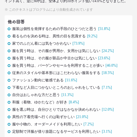
イント高く、逆に60代は、全体より約10ポイント低い14.0%となりました。
「43歳からおじさん」が調査で判明！
「7つの特徴」を大分析
※ このテキストはプログラムにより自動生成されています
--日経クロストレンド 連載①--
他の回答
生活総研 上席研究員/コピーライター
前沢 裕文
服装は個性を発揮するための手段のひとつだと思う
[51.8%]
着るものを決める時は、異性の目を意識する
[9.2%]
2019.10.29
家でのふだん着には気をつかわない
[73.9%]
人気コスプレイヤー･伊織もえさんに聞く 仮装とは
服を買う時は、その服が男用か、女用かは気にしない
[24.2%]
大分違う｢本気コスプレイヤー｣の世界
服を買う時は、その服が新品か中古かは気にしない
[23.6%]
生活総研 上席研究員/コピーライター
服を買う時は、バーゲンやセールを利用することが多い
[46.0%]
前沢 裕文
従来のスタイルや基本形にはこだわらない服装をする
[18.5%]
ファッション動向に敏感である
[11.6%]
2019.08.28
下着など人目につかないところのおしゃれをしている
[7.1%]
日本人男性の｢寿司･ラーメン離れ｣
意外な実態
自分はおしゃれな方だと思う
[11.3%]
生活総研 上席研究員/コピーライター
和服（着物、ゆかたなど）が好き
[8.4%]
前沢 裕文
服を選ぶ時は、自分ひとりではなかなか決められない
[12.0%]
異性の下着売場へ行くのは恥ずかしい
[21.0%]
2019.04.15
服や小物の、オーダーメイドを利用したい
[7.2%]
20代4人が語る｢平成の恋愛｣への強烈な違和感
定額制で洋服が借り放題になるサービスを利用したい
[3.1%]
生活総研 上席研究員