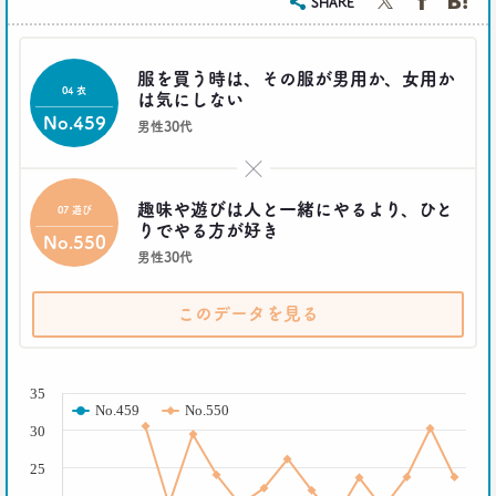
SHARE
服を買う時は、その服が男用か、女用か
04 衣
は気にしない
No.459
男性30代
×
趣味や遊びは人と一緒にやるより、ひと
07 遊び
りでやる方が好き
No.550
男性30代
このデータを見る
( % )
35
No.459
No.550
30
25