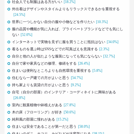
社会人でも制服はある方がいい
[18.2%]
三矢正浩
外出着はデザインやスタイルよりもリラックスできるかを重視する
[24.5%]
2019.02.27
世界に一つしかない自分の服や小物などを作りたい
[10.3%]
｢無趣味になっていく日本人｣の実態と背景事情
服の品質や機能が気に入れば、プライベートブランドなどでも気にし
生活総研 上席研究員
ない
[52.0%]
三矢正浩
インターネットで実物を見ずに服を買うことに抵抗はない
[34.0%]
着るものを選ぶ時はSNSなどでの写真ばえを意識する
[2.3%]
2019.01.16
自分と他の人が似たような服装になっても気にならない
[32.7%]
それでも｢現金派｣という男女3人が語る理由
自分で家や家具などの修理、修繕をする
[26.4%]
生活総研 上席研究員
三矢正浩
住まいは便利なところよりも自然環境を重視する
[5.8%]
住むなら一戸建ての方がよいと思う
[54.7%]
2018.11.20
持ち家よりも賃貸の方がよいと思う
[9.2%]
一人立ち食いそばが平気な女性が増えたワケ
自宅（自分の部屋）のインテリア・コーディネイトに興味がある
生活総研 上席研究員
[26.8%]
三矢正浩
室内に観葉植物や鉢植えがある
[27.8%]
木の床（フローリング）が好き
[50.6%]
2018.01.11
純和風の部屋に憧れがある
[15.2%]
｢WEBコンテンツは私の先生｣な時代
住まいは安全であることが第一だと思う
[58.0%]
博報堂 第一プラニング局
住まいのダニ、ホコリ、カビなどが大変気になる
[38.1%]