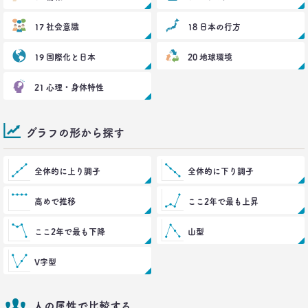
17 社会意識
18 日本の行方
19 国際化と日本
20 地球環境
21 心理・身体特性
グラフの形から探す
全体的に上り調子
全体的に下り調子
高めで推移
ここ2年で最も上昇
ここ2年で最も下降
山型
V字型
人の属性で比較する