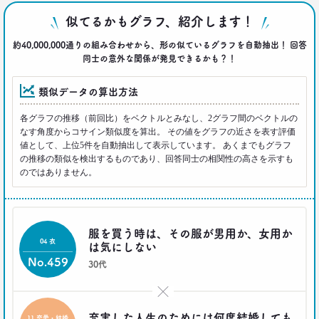
「何を見ているのか言ってごらんなさい。あなたが
似てるかもグラフ、紹介します！
どんな人だか言ってみせましょう」
博報堂ＤＹメディアパートナーズ メディア環境研究所 主席研究員
約40,000,000通りの組み合わせから、形の似ているグラフを自動抽出！ 回答
藤原将史
同士の意外な関係が発見できるかも？！
類似データの算出方法
一覧を見る
各グラフの推移（前回比）をベクトルとみなし、2グラフ間のベクトルの
なす角度からコサイン類似度を算出。 その値をグラフの近さを表す評価
値として、上位5件を自動抽出して表示しています。 あくまでもグラフ
の推移の類似を検出するものであり、回答同士の相関性の高さを示すも
のではありません。
服を買う時は、その服が男用か、女用か
04 衣
は気にしない
No.459
30代
×
充実した人生のためには何度結婚しても
11 恋愛・結婚