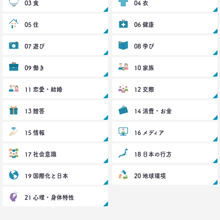
03 食
04 衣
2017.03.29
茶色く染まる、日本の食卓
05 住
06 健康
生活総研 上席研究員
夏山明美
07 遊び
08 学び
2017.03.02
09 働き
10 家族
スマホ時代の「偶然」との出会いかた
生活総研 研究員
11 恋愛・結婚
12 交際
十河瑠璃
13 贈答
14 消費・お金
2016.12.14
トランプ勝利―自国第一・内向き志向はアメリカだ
15 情報
16 メディア
け？
生活総研 上席研究員
17 社会意識
三矢正浩
18 日本の行方
19 国際化と日本
20 地球環境
2016.11.30
家族の誕生日祝い、大躍進！
21 心理・身体特性
博報堂 こそだて家族研究所
上席研究員
脇田英津子