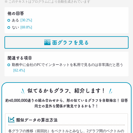
※ このテキストはプログラムにより自動生成されています
2021.05.31
他の回答
40代おじさんの生き様は「30点」？
ある
[30.2%]
精神科医による処方箋
–日経クロストレンド 連載⑩–
ない
[69.8%]
生活総研 上席研究員/コピーライター
前沢 裕文
面グラフを見る
2021.05.31
関連する項目
40代おじさんの意識を精神科医が分析 悲しい性を
メッタ斬り!?
勤務中に会社のPCでインターネットを私用で見るのは非常識だと思う
–日経クロストレンド 連載⑨–
[62.4%]
生活総研 上席研究員/コピーライター
前沢 裕文
似てるかもグラフ、紹介します！
2021.04.26
約40,000,000通りの組み合わせから、形の似ているグラフを自動抽出！ 回答
コロナで｢占いを信じる｣20代女性が増える理由―調
同士の意外な関係が発見できるかも？！
査とインタビューで判明した大きな変化
生活総研 上席研究員
類似データの算出方法
荒井 自如
各グラフの推移（前回比）をベクトルとみなし、2グラフ間のベクトルの