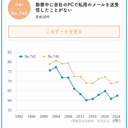
勤務中に会社のPCで私用のメールを送受
2021.02.09
09 働き
信したことがない
足りないのはお金より時間
No.740
40代おじさんの幸せは“時産”にあり
男性50代
--日経クロストレンド 連載②--
生活総研 上席研究員/コピーライター
このデータを見る
前沢 裕文
( % )
2021.02.09
85
「43歳からおじさん」が調査で判明！
No.742
No.740
「7つの特徴」を大分析
80
--日経クロストレンド 連載①--
生活総研 上席研究員/コピーライター
75
前沢 裕文
70
2019.10.29
65
人気コスプレイヤー･伊織もえさんに聞く 仮装とは
60
大分違う｢本気コスプレイヤー｣の世界
生活総研 上席研究員/コピーライター
55
前沢 裕文
1992
1996
2000
2004
2008
2012
2016
2020
2024
( 年 )
(博報堂生活総研「生活定点」調査)
2019.08.28