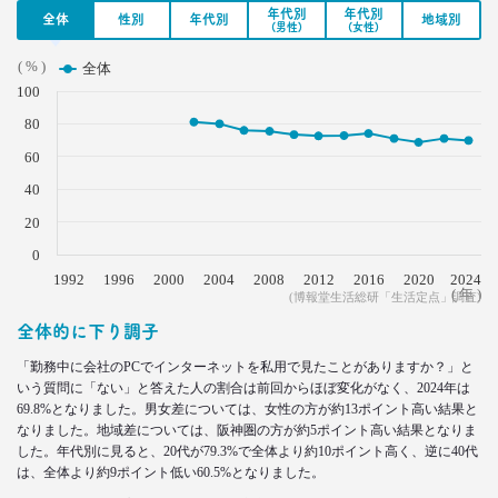
年代別
年代別
全体
性別
年代別
地域別
(男性)
(女性)
2021.08.12
「40代おじさん」の妻は幸せか？
( % )
全体
夫婦間ギャップに見る危機
100
–日経クロストレンド 連載⑬–
80
生活総研 上席研究員/コピーライター
前沢 裕文
60
40
2021.07.06
20
Z世代とシニア、上司と部下の板挟みで、40代おじ
さんは右往左往？
0
–日経クロストレンド 連載⑫–
1992
1996
2000
2004
2008
2012
2016
2020
2024
生活総研 上席研究員/コピーライター
( 年 )
(博報堂生活総研「生活定点」調査)
前沢 裕文
全体的に下り調子
2021.07.06
「勤務中に会社のPCでインターネットを私用で見たことがありますか？」と
いう質問に「ない」と答えた人の割合は前回からほぼ変化がなく、2024年は
40代おじさんはキス派？ラブレター派？ 二択から
69.8%となりました。男女差については、女性の方が約13ポイント高い結果と
見える意識
なりました。地域差については、阪神圏の方が約5ポイント高い結果となりま
–日経クロストレンド 連載⑪–
した。年代別に見ると、20代が79.3%で全体より約10ポイント高く、逆に40代
生活総研 上席研究員/コピーライター
は、全体より約9ポイント低い60.5%となりました。
前沢 裕文