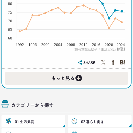
2018.11.20
80
一人立ち食いそばが平気な女性が増えたワケ
75
生活総研 上席研究員
三矢正浩
70
65
2018.01.11
60
｢WEBコンテンツは私の先生｣な時代
1992
1996
2000
2004
2008
2012
2016
2020
2024
博報堂 第一プラニング局
( 年 )
(博報堂生活総研「生活定点」調査)
崔 喜景
SHARE
2017.12.20
「答えを探さない」という使い方。
+
もっと見る
博報堂 第三プラニング局
夏 秋馬寧
2017.06.12
カテゴリーから探す
｢もう欲しいモノなんてないよね～｣
って本当か？
博報堂買物研究所 上席研究員
01 生活気流
02 暮らし向き
山本泰士