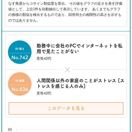
2021.04.19
なす角度からコサイン類似度を算出。 その値をグラフの近さを表す評価
40代おじさんに黄信号 「男女平等感」が世の中と
値として、上位5件を自動抽出して表示しています。 あくまでもグラフ
ズレている!?
の推移の類似を検出するものであり、回答同士の相関性の高さを示すも
–日経クロストレンド 連載⑧–
のではありません。
生活総研 上席研究員/コピーライター
前沢 裕文
2021.03.11
勤務中に会社のPCでインターネットを私
09 働き
用で見たことがない
「お金持ちへの憧れ」は徐々に減る？
若者はなりたい自分を投影
No.742
男性40代
–日経クロストレンド 連載⑦–
生活総研 上席研究員
×
近藤 裕香
人間関係以外の家庭のことがストレス [ス
06 健康
トレスを感じる人のみ]
No.536
2021.03.11
男性40代
世代間ギャップを学べる魔法の質問
「お金持ちって誰ですか？」
–日経クロストレンド 連載⑥–
このデータを見る
生活総研 上席研究員
近藤 裕香
( % )
80