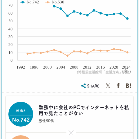
2021.03.01
No.742
No.536
70
40代おじさん必読！
J.Y. パーク氏に学ぶ 「褒めワード」
60
ベスト5
50
--日経クロストレンド 連載⑤--
40
生活総研 上席研究員/コピーライター
30
前沢 裕文
20
2021.02.25
10
シュフからシェフに！
0
オンラインで「我が家の食卓」が変わる
1992
1996
2000
2004
2008
2012
2016
2020
2024
–日経クロストレンド 連載④–
( 年 )
(博報堂生活総研「生活定点」調査)
生活総研 主席研究員
夏山 明美
SHARE
2021.02.25
たこ焼きが1位？ 和食が消えた？
勤務中に会社のPCでインターネットを私
好きな料理ランキング大激変
09 働き
用で見たことがない
–日経クロストレンド 連載③–
No.742
男性50代
生活総研 主席研究員
夏山 明美
×