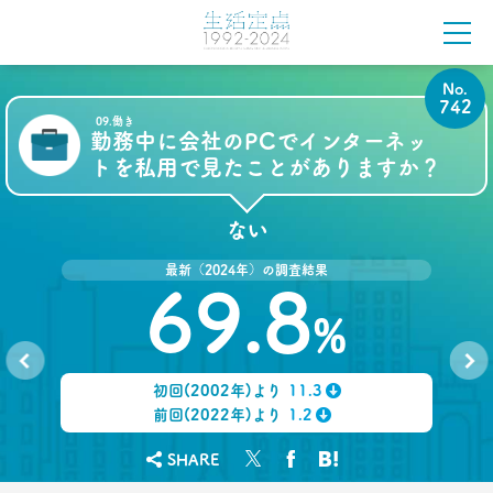
2021.10.12
奥田民生は「おじさん」を
ユニコーンの武器にした
No.
–日経クロストレンド 連載⑯–
742
09.働き
生活総研 上席研究員/コピーライター
勤務中に会社のPCでインターネッ
前沢 裕文
トを私用で見たことがありますか？
2021.09.09
40代おじさん・ロンブー淳 人生満点じゃない理由
ない
は日光東照宮？
–日経クロストレンド 連載⑮–
最新（2024年）の調査結果
69.8
生活総研 上席研究員/コピーライター
前沢 裕文
%
2021.09.09
ロンブー田村淳が思う「かっこいい40代おじさん」
初回(2002年)より
11.3
No.
No.
とその理由
741
743
↓
前回(2022年)より
1.2
–日経クロストレンド 連載⑭–
↓
生活総研 上席研究員/コピーライター
SHARE
前沢 裕文