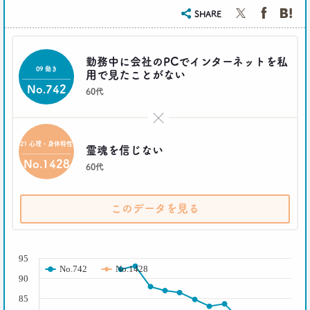
日本人男性の｢寿司･ラーメン離れ｣
SHARE
意外な実態
生活総研 上席研究員/コピーライター
前沢 裕文
勤務中に会社のPCでインターネットを私
09 働き
用で見たことがない
2019.04.15
No.742
60代
20代4人が語る｢平成の恋愛｣への強烈な違和感
生活総研 上席研究員
×
三矢正浩
21 心理・身体特性
霊魂を信じない
2019.02.27
No.1428
60代
｢無趣味になっていく日本人｣の実態と背景事情
生活総研 上席研究員
三矢正浩
このデータを見る
2019.01.16
( % )
それでも｢現金派｣という男女3人が語る理由
95
生活総研 上席研究員
No.742
No.1428
90
三矢正浩
85