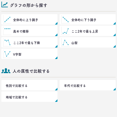
グラフの形から探す
2016.10.27
生活定点から見えてくる、｢新しい大人の関係性消
全体的に上り調子
全体的に下り調子
費｣
博報堂 新しい大人文化研究所
高めで推移
ここ2年で最も上昇
安並まりや
ここ2年で最も下降
山型
2016.10.04
「何を見ているのか言ってごらんなさい。あなたが
V字型
どんな人だか言ってみせましょう」
博報堂ＤＹメディアパートナーズ メディア環境研究所 主席研究員
藤原将史
人の属性で比較する
一覧を見る
性別で比較する
年代で比較する
地域で比較する