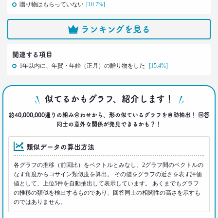
贈り物はもらっていない
[10.7%]
–日経クロストレンド 連載⑥–
生活総研 上席研究員
近藤 裕香
ランキングを見る
2021.03.01
関連する項目
40代おじさん必読！
1年以内に、年賀・年始（正月）の贈り物をした
[15.4%]
J.Y. パーク氏に学ぶ 「褒めワード」
ベスト5
--日経クロストレンド 連載⑤--
似てるかもグラフ、紹介します！
生活総研 上席研究員/コピーライター
前沢 裕文
約40,000,000通りの組み合わせから、形の似ているグラフを自動抽出！ 回答
同士の意外な関係が発見できるかも？！
2021.02.25
シュフからシェフに！
類似データの算出方法
オンラインで「我が家の食卓」が変わる
–日経クロストレンド 連載④–
各グラフの推移（前回比）をベクトルとみなし、2グラフ間のベクトルの
生活総研 主席研究員
なす角度からコサイン類似度を算出。 その値をグラフの近さを表す評価
夏山 明美
値として、上位5件を自動抽出して表示しています。 あくまでもグラフ
の推移の類似を検出するものであり、回答同士の相関性の高さを示すも
のではありません。
2021.02.25
たこ焼きが1位？ 和食が消えた？