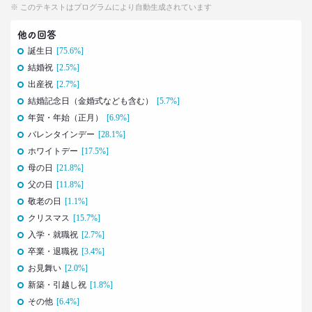
※ このテキストはプログラムにより自動生成されています
査とインタビューで判明した大きな変化
生活総研 上席研究員
他の回答
荒井 自如
誕生日
[75.6%]
結婚祝
[2.5%]
2021.04.19
出産祝
[2.7%]
40代おじさんに黄信号 「男女平等感」が世の中と
結婚記念日（金婚式なども含む）
[5.7%]
ズレている!?
–日経クロストレンド 連載⑧–
年賀・年始（正月）
[6.9%]
生活総研 上席研究員/コピーライター
バレンタインデー
[28.1%]
前沢 裕文
ホワイトデー
[17.5%]
母の日
[21.8%]
2021.03.11
父の日
[11.8%]
「お金持ちへの憧れ」は徐々に減る？
敬老の日
[1.1%]
若者はなりたい自分を投影
クリスマス
[15.7%]
–日経クロストレンド 連載⑦–
入学・就職祝
[2.7%]
生活総研 上席研究員
近藤 裕香
卒業・退職祝
[3.4%]
お見舞い
[2.0%]
2021.03.11
新築・引越し祝
[1.8%]
世代間ギャップを学べる魔法の質問
その他
[6.4%]
「お金持ちって誰ですか？」