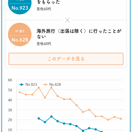
をもらった
｢もう欲しいモノなんてないよね～｣
No.923
って本当か？
男性60代
博報堂買物研究所 上席研究員
山本泰士
×
海外旅行（出張は除く）に行ったことが
07 遊び
2017.03.29
ない
No.628
茶色く染まる、日本の食卓
男性60代
生活総研 上席研究員
夏山明美
このデータを見る
2017.03.02
スマホ時代の「偶然」との出会いかた
( % )
60
生活総研 研究員
No.923
No.628
十河瑠璃
50
2016.12.14
40
トランプ勝利―自国第一・内向き志向はアメリカだ
30
け？
生活総研 上席研究員
20
三矢正浩
10