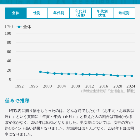
40代おじさんはキス派？ラブレター派？ 二択から
見える意識
年代別
年代別
–日経クロストレンド 連載⑪–
全体
性別
年代別
地域別
(男性)
(女性)
生活総研 上席研究員/コピーライター
前沢 裕文
( % )
全体
100
2021.05.31
80
40代おじさんの生き様は「30点」？
60
精神科医による処方箋
–日経クロストレンド 連載⑩–
40
生活総研 上席研究員/コピーライター
20
前沢 裕文
0
1992
1996
2000
2004
2008
2012
2016
2020
2024
2021.05.31
( 年 )
(博報堂生活総研「生活定点」調査)
40代おじさんの意識を精神科医が分析 悲しい性を
メッタ斬り!?
低めで推移
–日経クロストレンド 連載⑨–
「1年以内に贈り物をもらったのは、どんな時でしたか？（お中元・お歳暮以
生活総研 上席研究員/コピーライター
外）」という質問に「年賀・年始（正月）」と答えた人の割合は前回からほ
前沢 裕文
ぼ変化がなく、2024年は6.9%となりました。男女差については、女性の方が
約4ポイント高い結果となりました。地域差はほとんどなく、2024年もほぼ同
2021.04.26
率になりました。
コロナで｢占いを信じる｣20代女性が増える理由―調