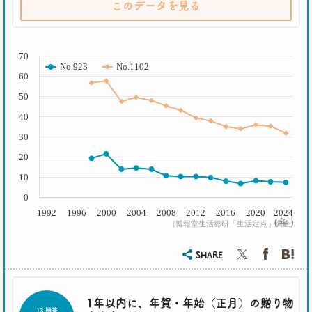
このデータを見る
それでも｢現金派｣という男女3人が語る理由
生活総研 上席研究員
三矢正浩
( % )
70
No.923
No.1102
2018.11.20
60
一人立ち食いそばが平気な女性が増えたワケ
50
生活総研 上席研究員
三矢正浩
40
30
2018.01.11
20
｢WEBコンテンツは私の先生｣な時代
10
博報堂 第一プラニング局
崔 喜景
0
1992
1996
2000
2004
2008
2012
2016
2020
2024
( 年 )
(博報堂生活総研「生活定点」調査)
2017.12.20
「答えを探さない」という使い方。
SHARE
博報堂 第三プラニング局
夏 秋馬寧
1年以内に、年賀・年始（正月）の贈り物
2017.06.12
13 贈答