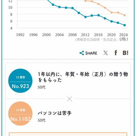
12
大分違う｢本気コスプレイヤー｣の世界
10
生活総研 上席研究員/コピーライター
前沢 裕文
8
6
4
2019.08.28
1992
1996
2000
2004
2008
2012
2016
2020
2024
日本人男性の｢寿司･ラーメン離れ｣
( 年 )
(博報堂生活総研「生活定点」調査)
意外な実態
生活総研 上席研究員/コピーライター
前沢 裕文
SHARE
2019.04.15
1年以内に、年賀・年始（正月）の贈り物
20代4人が語る｢平成の恋愛｣への強烈な違和感
13 贈答
をもらった
生活総研 上席研究員
No.923
三矢正浩
50代
×
2019.02.27
｢無趣味になっていく日本人｣の実態と背景事情
15 情報
パソコンは苦手
生活総研 上席研究員
No.1102
三矢正浩
50代
2019.01.16