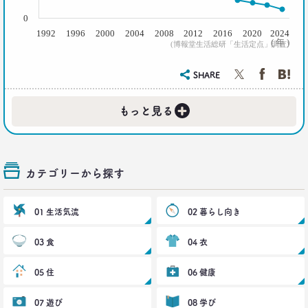
2016.11.30
0
家族の誕生日祝い、大躍進！
1992
1996
2000
2004
2008
2012
2016
2020
2024
( 年 )
博報堂 こそだて家族研究所
(博報堂生活総研「生活定点」調査)
上席研究員
脇田英津子
SHARE
2016.10.27
+
もっと見る
生活定点から見えてくる、｢新しい大人の関係性消
費｣
博報堂 新しい大人文化研究所
安並まりや
カテゴリーから探す
2016.10.04
「何を見ているのか言ってごらんなさい。あなたが
01 生活気流
02 暮らし向き
どんな人だか言ってみせましょう」
博報堂ＤＹメディアパートナーズ メディア環境研究所 主席研究員
03 食
藤原将史
04 衣
05 住
06 健康
一覧を見る
07 遊び
08 学び