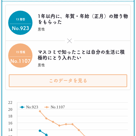
好きな料理ランキング大激変
–日経クロストレンド 連載③–
1年以内に、年賀・年始（正月）の贈り物
生活総研 主席研究員
13 贈答
夏山 明美
をもらった
No.923
男性
2021.02.09
×
足りないのはお金より時間
40代おじさんの幸せは“時産”にあり
マスコミで知ったことは自分の生活に積
15 情報
--日経クロストレンド 連載②--
極的にとり入れたい
No.1107
生活総研 上席研究員/コピーライター
男性
前沢 裕文
このデータを見る
2021.02.09
「43歳からおじさん」が調査で判明！
「7つの特徴」を大分析
( % )
--日経クロストレンド 連載①--
22
生活総研 上席研究員/コピーライター
No.923
No.1107
20
前沢 裕文
18
16
2019.10.29
14
人気コスプレイヤー･伊織もえさんに聞く 仮装とは