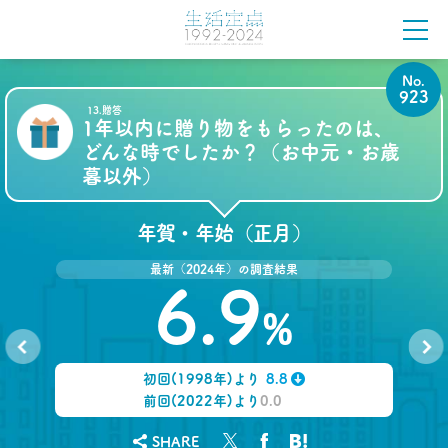
ロンブー田村淳が思う「かっこいい40代おじさん」
とその理由
–日経クロストレンド 連載⑭–
生活総研 上席研究員/コピーライター
No.
前沢 裕文
923
13.贈答
1年以内に贈り物をもらったのは、
2021.08.12
どんな時でしたか？（お中元・お歳
「40代おじさん」の妻は幸せか？
暮以外）
夫婦間ギャップに見る危機
–日経クロストレンド 連載⑬–
生活総研 上席研究員/コピーライター
年賀・年始（正月）
前沢 裕文
最新（2024年）の調査結果
2021.07.06
6.9
Z世代とシニア、上司と部下の板挟みで、40代おじ
%
さんは右往左往？
–日経クロストレンド 連載⑫–
生活総研 上席研究員/コピーライター
初回(1998年)より
8.8
No.
No.
前沢 裕文
922
924
↓
前回(2022年)より
0.0
2021.07.06
SHARE