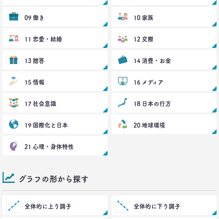
09 働き
10 家族
11 恋愛・結婚
12 交際
13 贈答
14 消費・お金
15 情報
16 メディア
17 社会意識
18 日本の行方
19 国際化と日本
20 地球環境
21 心理・身体特性
グラフの形から探す
全体的に上り調子
全体的に下り調子