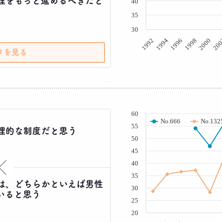
理をもっと進めるべきだと
40
35
30
20
2000
1998
1996
1994
1992
タを見る
( % )
60
No.666
No.132
55
理的な制度だと思う
50
45
40
×
35
は、どちらかといえば男性
30
いると思う
25
20