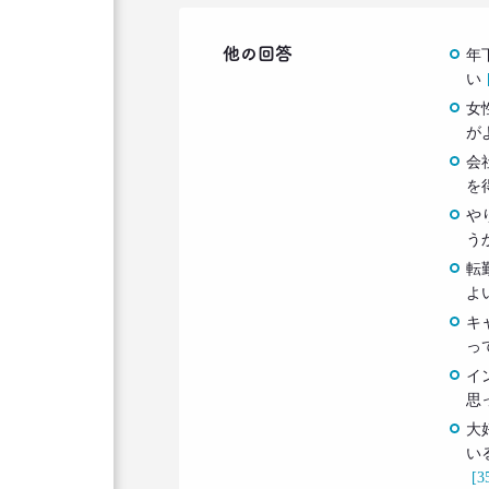
他の回答
年
い
女
が
会
を
や
う
転
よ
キ
っ
イ
思
大
い
[3