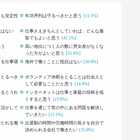
りも安定性
年功序列は守るべきだと思う
[11.5%]
抗はない
仕事さえきちんとしていれば、どんな服
装でもよいと思う
[41.2%]
思う
高い地位につく人の数に男女差がなくな
った方がよいと思う
[55.0%]
きる仕事環
海外で働くことに抵抗はない
[20.8%]
をとるべき
ボランティア休暇をとることは社会人と
して必要なことだと思う
[14.9%]
なるとうれ
インターネットは仕事と家庭の垣根を低
くすると思う
[23.8%]
を活かして
仕事を通じて世の中にある問題を解決し
ていきたい
[13.1%]
がとれる働
出退勤の時間や労働時間の長さを自分で
決められる会社で働きたい
[35.0%]