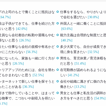
下の上司のもとで働くことに抵抗はな
仕事をするなら、やりがいよ
[64.7%]
で会社を選びたい
[30.8%]
性は子供ができても、仕事を続けた方
外国人と一緒に働くことに抵
よいと思う
[42.0%]
[63.6%]
社員なら会社都合の転勤や退職もやむ
能力主義は合理的な制度だと
得ないと思う
[26.5%]
[40.2%]
りたい仕事なら会社の規模や有名かど
多少大変でも、自分が成長で
かにこだわらない
[56.3%]
境に身を置きたい
[32.5%]
勤になったら、家族も一緒に行く方が
男性も、育児休業／育児休暇
いと思う
[26.5%]
だと思う
[51.4%]
ャリアアップのためには、会社を替わ
在宅勤務が認められるように
てもかまわないと思う
[52.5%]
しい
[41.2%]
ンターネットで新しい仕事を探そうと
会社や組織に属さずに個の力
ったことがある
[36.3%]
働きたい
[13.2%]
好きで熱中していることや、はまって
男女とも仕事と私生活の調和
る物事で、こづかいや副収入を得たい
き方をすべきだと思う
[54.9%]
5.1%]