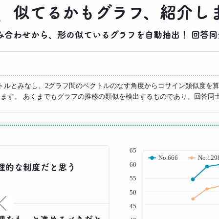
似てるかもグラフ、紹介し
りの組み合わせから、形の似ているグラフを自動抽出！ 回
トルとみなし、2グラフ間のベクトルのなす角度からコサイン類似度を算
います。 あくまでもグラフの推移の類似を検出するものであり、回答同
( % )
65
No.666
No.129
60
理的な制度だと思う
55
50
×
45