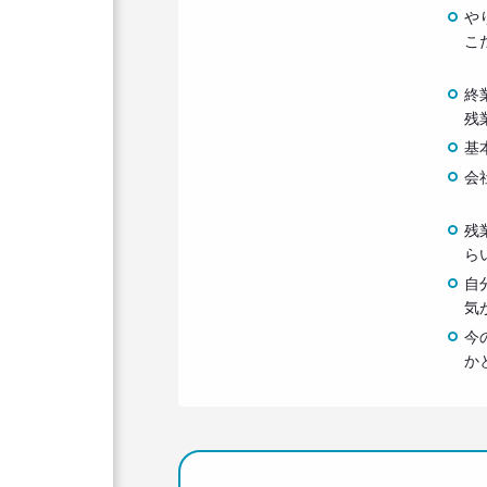
や
こ
終
残
基
会
残
ら
自
気
今
か