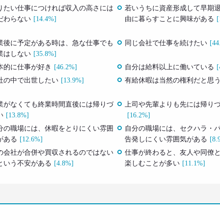
りたい仕事につければ収入の高さには
若いうちに資産形成して早期
だわらない
[14.4%]
由に暮らすことに興味がある
[
業後に予定がある時は、急な仕事でも
同じ会社で仕事を続けたい
[44
業はしない
[35.8%]
本的に仕事が好き
[46.2%]
自分は給料以上に働いている
[
社の中で出世したい
[13.9%]
有給休暇は当然の権利だと思
業がなくても終業時間直後には帰りづ
上司や先輩よりも先には帰り
い
[13.8%]
[16.2%]
分の職場には、休暇をとりにくい雰囲
自分の職場には、セクハラ・
がある
[12.6%]
告発しにくい雰囲気がある
[8.
の会社が合併や買収されるのではない
仕事が終わると、友人や同僚
という不安がある
[4.8%]
楽しむことが多い
[11.1%]