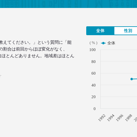
全体
性別
教えてください。」という質問に「能
( % )
全体
の割合は前回からほぼ変化がなく、
100
女差はほとんどありません。地域差はほとん
80
60
す
40
20
0
1996
1994
1992
2
1998