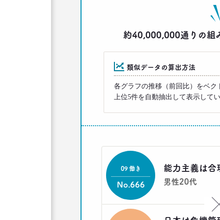
約40,000,000通
類似データの算出方法
各グラフの推移（前回比）をベク
上位5件を自動抽出して表示して
能力主義は合
09 働き
男性20代
No.666