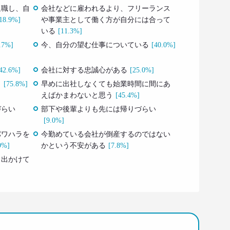
退職し、自
会社などに雇われるより、フリーランス
18.9%]
や事業主として働く方が自分には合って
いる
[11.3%]
.7%]
今、自分の望む仕事についている
[40.0%]
42.6%]
会社に対する忠誠心がある
[25.0%]
う
[75.8%]
早めに出社しなくても始業時間に間にあ
えばかまわないと思う
[45.4%]
づらい
部下や後輩よりも先には帰りづらい
[9.0%]
パワハラを
今勤めている会社が倒産するのではない
9%]
かという不安がある
[7.8%]
と出かけて