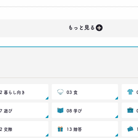
+
もっと見る
02 暮らし向き
03 食
07 遊び
08 学び
12 交際
13 贈答