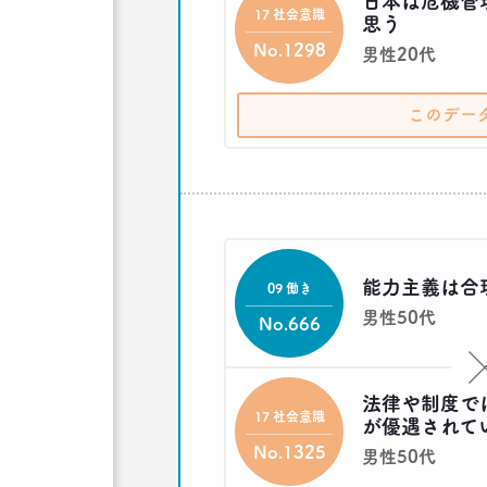
日本は危機管
17 社会意識
思う
No.1298
男性20代
このデー
能力主義は合
09 働き
男性50代
No.666
法律や制度で
17 社会意識
が優遇されて
No.1325
男性50代