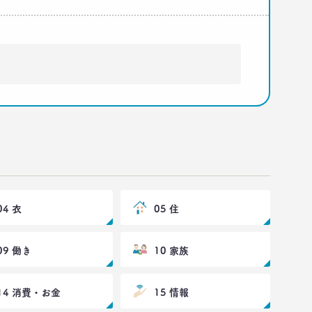
04 衣
05 住
09 働き
10 家族
14 消費・お金
15 情報