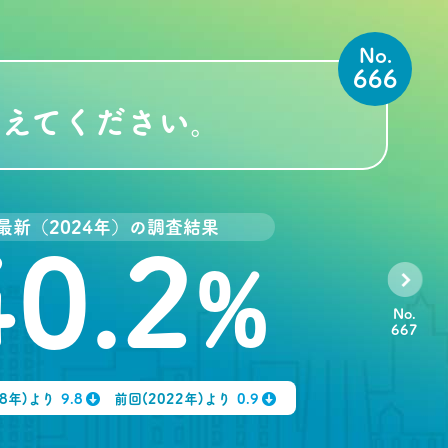
No.
666
えてください。
最新（2024年）の調査結果
40.2
%
No.
667
98年)より
9.8
前回(2022年)より
0.9
↓
↓