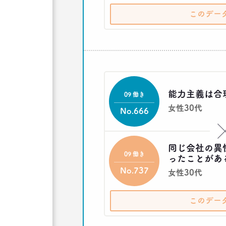
このデー
能力主義は合
09 働き
女性30代
No.666
同じ会社の異
09 働き
ったことがあ
No.737
女性30代
このデー