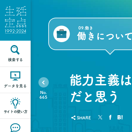
09.働き
働きについ
検索する
能力主義は
データを見る
だと思う
No.
665
サイトの使い方
SHARE