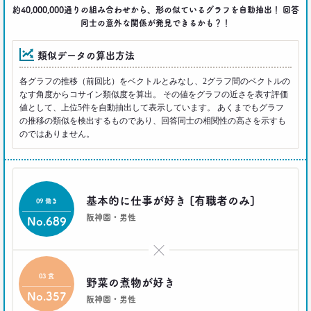
｢WEBコンテンツは私の先生｣な時代
約40,000,000通りの組み合わせから、形の似ているグラフを自動抽出！ 回答
同士の意外な関係が発見できるかも？！
博報堂 第一プラニング局
崔 喜景
類似データの算出方法
2017.12.20
各グラフの推移（前回比）をベクトルとみなし、2グラフ間のベクトルの
「答えを探さない」という使い方。
なす角度からコサイン類似度を算出。 その値をグラフの近さを表す評価
博報堂 第三プラニング局
値として、上位5件を自動抽出して表示しています。 あくまでもグラフ
夏 秋馬寧
の推移の類似を検出するものであり、回答同士の相関性の高さを示すも
のではありません。
2017.06.12
｢もう欲しいモノなんてないよね～｣
って本当か？
博報堂買物研究所 上席研究員
基本的に仕事が好き [有職者のみ]
山本泰士
09 働き
阪神圏・男性
No.689
2017.03.29
茶色く染まる、日本の食卓
×
生活総研 上席研究員
03 食
夏山明美
野菜の煮物が好き
No.357
阪神圏・男性