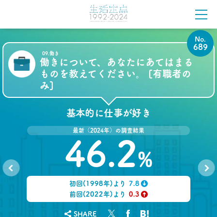
前沢 裕文
2021.05.31
40代おじさんの意識を精神科医が分析 悲しい性を
No.
メッタ斬り!?
689
–日経クロストレンド 連載⑨–
09.働き
働きについて、あなたにあてはまる
生活総研 上席研究員/コピーライター
ものを教えてください。 [有職者の
前沢 裕文
み]
2021.04.26
コロナで｢占いを信じる｣20代女性が増える理由―調
基本的に仕事が好き
査とインタビューで判明した大きな変化
生活総研 上席研究員
最新（2024年）の調査結果
荒井 自如
46.2
%
2021.04.19
40代おじさんに黄信号 「男女平等感」が世の中と
ズレている!?
初回(1998年)より
7.8
No.
No.
–日経クロストレンド 連載⑧–
688
690
↓
前回(2022年)より
0.3
生活総研 上席研究員/コピーライター
↑
前沢 裕文
SHARE