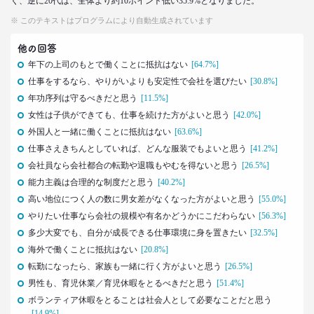
く、逆に20代は、全体より約10ポイント低い35.9%となりました。
※ このテキストはプログラムにより自動生成されています
2021.02.25
シュフからシェフに！
他の回答
オンラインで「我が家の食卓」が変わる
年下の上司のもとで働くことに抵抗はない
[64.7%]
–日経クロストレンド 連載④–
仕事をするなら、やりがいよりも安定性で会社を選びたい
[30.8%]
生活総研 主席研究員
年功序列は守るべきだと思う
[11.5%]
夏山 明美
女性は子供ができても、仕事を続けた方がよいと思う
[42.0%]
外国人と一緒に働くことに抵抗はない
[63.6%]
2021.02.25
仕事さえきちんとしていれば、どんな服装でもよいと思う
[41.2%]
たこ焼きが1位？ 和食が消えた？
好きな料理ランキング大激変
会社員なら会社都合の転勤や退職もやむを得ないと思う
[26.5%]
–日経クロストレンド 連載③–
能力主義は合理的な制度だと思う
[40.2%]
生活総研 主席研究員
高い地位につく人の数に男女差がなくなった方がよいと思う
[55.0%]
夏山 明美
やりたい仕事なら会社の規模や有名かどうかにこだわらない
[56.3%]
多少大変でも、自分が成長できる仕事環境に身を置きたい
[32.5%]
2021.02.09
海外で働くことに抵抗はない
[20.8%]
足りないのはお金より時間
転勤になったら、家族も一緒に行く方がよいと思う
40代おじさんの幸せは“時産”にあり
[26.5%]
--日経クロストレンド 連載②--
男性も、育児休業／育児休暇をとるべきだと思う
[51.4%]
生活総研 上席研究員/コピーライター
ボランティア休暇をとることは社会人として必要なことだと思う
前沢 裕文
[14.9%]