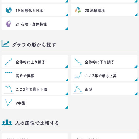
19 国際化と日本
20 地球環境
21 心理・身体特性
グラフの形から探す
全体的に上り調子
全体的に下り調子
高めで推移
ここ2年で最も上昇
ここ2年で最も下降
山型
V字型
人の属性で比較する