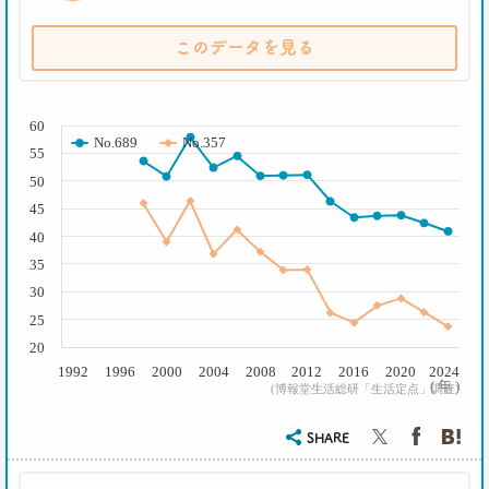
2017.03.02
スマホ時代の「偶然」との出会いかた
このデータを見る
生活総研 研究員
十河瑠璃
( % )
2016.12.14
60
No.689
No.357
トランプ勝利―自国第一・内向き志向はアメリカだ
55
け？
50
生活総研 上席研究員
三矢正浩
45
40
2016.11.30
35
家族の誕生日祝い、大躍進！
30
博報堂 こそだて家族研究所
25
上席研究員
脇田英津子
20
1992
1996
2000
2004
2008
2012
2016
2020
2024
( 年 )
(博報堂生活総研「生活定点」調査)
2016.10.27
生活定点から見えてくる、｢新しい大人の関係性消
SHARE
費｣
博報堂 新しい大人文化研究所
安並まりや