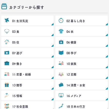
カテゴリーから探す
01 生活気流
02 暮らし向き
03 食
04 衣
05 住
06 健康
07 遊び
08 学び
09 働き
10 家族
11 恋愛・結婚
12 交際
13 贈答
14 消費・お金
15 情報
16 メディア
17 社会意識
18 日本の行方