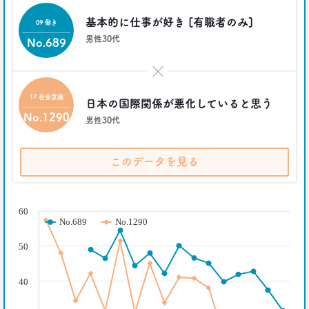
基本的に仕事が好き [有職者のみ]
09 働き
2016.10.04
男性30代
No.689
「何を見ているのか言ってごらんなさい。あなたが
どんな人だか言ってみせましょう」
×
博報堂ＤＹメディアパートナーズ メディア環境研究所 主席研究員
藤原将史
17 社会意識
日本の国際関係が悪化していると思う
No.1290
男性30代
一覧を見る
このデータを見る
( % )
60
No.689
No.1290
50
40