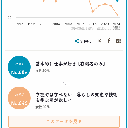
30
20
1992
1996
2000
2004
2008
2012
2016
2020
2024
( 年 )
(博報堂生活総研「生活定点」調査)
SHARE
基本的に仕事が好き [有職者のみ]
09 働き
女性50代
No.689
×
学校では学べない、暮らしの知恵や技術
08 学び
を学ぶ場が欲しい
No.646
女性50代
このデータを見る