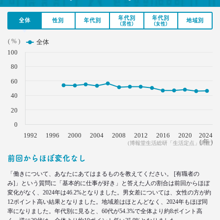
2021.03.11
年代別
年代別
全体
性別
年代別
地域別
「お金持ちへの憧れ」は徐々に減る？
(男性)
(女性)
若者はなりたい自分を投影
( % )
全体
–日経クロストレンド 連載⑦–
100
生活総研 上席研究員
近藤 裕香
80
60
2021.03.11
40
世代間ギャップを学べる魔法の質問
「お金持ちって誰ですか？」
20
–日経クロストレンド 連載⑥–
0
生活総研 上席研究員
1992
近藤 裕香
1996
2000
2004
2008
2012
2016
2020
2024
( 年 )
(博報堂生活総研「生活定点」調査)
前回からほぼ変化なし
2021.03.01
40代おじさん必読！
「働きについて、あなたにあてはまるものを教えてください。 [有職者の
J.Y. パーク氏に学ぶ 「褒めワード」
み]」という質問に「基本的に仕事が好き」と答えた人の割合は前回からほぼ
ベスト5
変化がなく、2024年は46.2%となりました。男女差については、女性の方が約
--日経クロストレンド 連載⑤--
12ポイント高い結果となりました。地域差はほとんどなく、2024年もほぼ同
生活総研 上席研究員/コピーライター
率になりました。年代別に見ると、60代が54.3%で全体より約8ポイント高
前沢 裕文