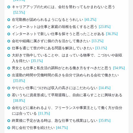
キャリアアップのためには、会社を替わってもかまわないと思う
2021.02.09
[52.5%]
「43歳からおじさん」が調査で判明！
在宅勤務が認められるようになるとうれしい
[41.2%]
「7つの特徴」を大分析
インターネットは仕事と家庭の垣根を低くすると思う
[23.8%]
--日経クロストレンド 連載①--
インターネットで新しい仕事を探そうと思ったことがある
[36.3%]
生活総研 上席研究員/コピーライター
会社や組織に属さずに個の力を活かして働きたい
[13.2%]
前沢 裕文
仕事を通じて世の中にある問題を解決していきたい
[13.1%]
大好きで熱中していることや、はまっている物事で、こづかいや副収
2019.10.29
入を得たい
[35.1%]
人気コスプレイヤー･伊織もえさんに聞く 仮装とは
大分違う｢本気コスプレイヤー｣の世界
男女とも仕事と私生活の調和がとれる働き方をすべきだと思う
[54.9%]
生活総研 上席研究員/コピーライター
出退勤の時間や労働時間の長さを自分で決められる会社で働きたい
前沢 裕文
[35.0%]
やりたい仕事につければ収入の高さにはこだわらない
[14.4%]
2019.08.28
若いうちに資産形成して早期退職し、自由に暮らすことに興味がある
日本人男性の｢寿司･ラーメン離れ｣
[18.9%]
意外な実態
会社などに雇われるより、フリーランスや事業主として働く方が自分
生活総研 上席研究員/コピーライター
には合っている
[11.3%]
前沢 裕文
終業後に予定がある時は、急な仕事でも残業はしない
[35.8%]
同じ会社で仕事を続けたい
[44.7%]
2019.04.15