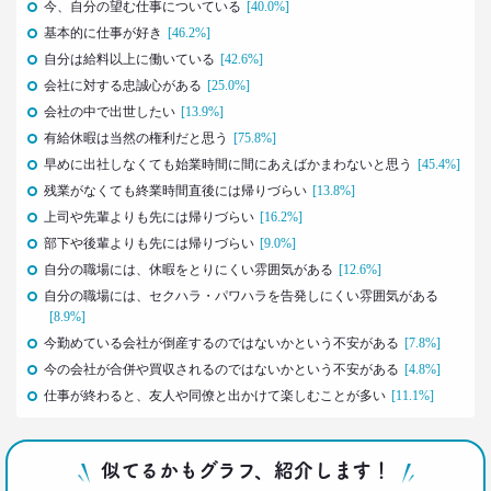
今、自分の望む仕事についている
[40.0%]
20代4人が語る｢平成の恋愛｣への強烈な違和感
基本的に仕事が好き
[46.2%]
生活総研 上席研究員
自分は給料以上に働いている
[42.6%]
三矢正浩
会社に対する忠誠心がある
[25.0%]
会社の中で出世したい
[13.9%]
2019.02.27
有給休暇は当然の権利だと思う
[75.8%]
｢無趣味になっていく日本人｣の実態と背景事情
早めに出社しなくても始業時間に間にあえばかまわないと思う
[45.4%]
生活総研 上席研究員
三矢正浩
残業がなくても終業時間直後には帰りづらい
[13.8%]
上司や先輩よりも先には帰りづらい
[16.2%]
2019.01.16
部下や後輩よりも先には帰りづらい
[9.0%]
それでも｢現金派｣という男女3人が語る理由
自分の職場には、休暇をとりにくい雰囲気がある
[12.6%]
生活総研 上席研究員
自分の職場には、セクハラ・パワハラを告発しにくい雰囲気がある
三矢正浩
[8.9%]
今勤めている会社が倒産するのではないかという不安がある
[7.8%]
2018.11.20
今の会社が合併や買収されるのではないかという不安がある
[4.8%]
一人立ち食いそばが平気な女性が増えたワケ
仕事が終わると、友人や同僚と出かけて楽しむことが多い
[11.1%]
生活総研 上席研究員
三矢正浩
似てるかもグラフ、紹介します！
2018.01.11