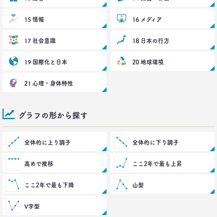
2017.12.20
「答えを探さない」という使い方。
15 情報
16 メディア
博報堂 第三プラニング局
夏 秋馬寧
17 社会意識
18 日本の行方
2017.06.12
19 国際化と日本
20 地球環境
｢もう欲しいモノなんてないよね～｣
って本当か？
21 心理・身体特性
博報堂買物研究所 上席研究員
山本泰士
グラフの形から探す
2017.03.29
茶色く染まる、日本の食卓
生活総研 上席研究員
全体的に上り調子
全体的に下り調子
夏山明美
高めで推移
ここ2年で最も上昇
2017.03.02
スマホ時代の「偶然」との出会いかた
ここ2年で最も下降
山型
生活総研 研究員
十河瑠璃
V字型