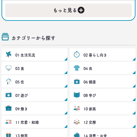
2019.02.27
+
もっと見る
｢無趣味になっていく日本人｣の実態と背景事情
生活総研 上席研究員
三矢正浩
カテゴリーから探す
2019.01.16
それでも｢現金派｣という男女3人が語る理由
生活総研 上席研究員
01 生活気流
02 暮らし向き
三矢正浩
03 食
04 衣
2018.11.20
一人立ち食いそばが平気な女性が増えたワケ
05 住
06 健康
生活総研 上席研究員
三矢正浩
07 遊び
08 学び
2018.01.11
09 働き
10 家族
｢WEBコンテンツは私の先生｣な時代
博報堂 第一プラニング局
11 恋愛・結婚
12 交際
崔 喜景
13 贈答
14 消費・お金