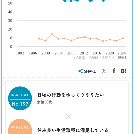
–日経クロストレンド 連載④–
50
生活総研 主席研究員
40
夏山 明美
30
20
2021.02.25
たこ焼きが1位？ 和食が消えた？
10
好きな料理ランキング大激変
0
–日経クロストレンド 連載③–
1992
1996
2000
2004
2008
2012
2016
2020
2024
生活総研 主席研究員
( 年 )
(博報堂生活総研「生活定点」調査)
夏山 明美
SHARE
2021.02.09
足りないのはお金より時間
40代おじさんの幸せは“時産”にあり
--日経クロストレンド 連載②--
日頃の行動をゆっくりやりたい
02 暮らし向き
生活総研 上席研究員/コピーライター
女性50代
前沢 裕文
No.197
×
2021.02.09
「43歳からおじさん」が調査で判明！
02 暮らし向き
住み良い生活環境に満足している
「7つの特徴」を大分析