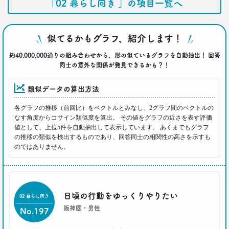
さんは右往左往？
「02 暮らし向き 」の項目一覧へ
–日経クロストレンド 連載⑫–
生活総研 上席研究員/コピーライター
前沢 裕文
似てるかもグラフ、紹介します！
約40,000,000通りの組み合わせから、形の似ているグラフを自動抽出！ 回答
2021.07.06
同士の意外な関係が発見できるかも？！
40代おじさんはキス派？ラブレター派？ 二択から
見える意識
–日経クロストレンド 連載⑪–
類似データの算出方法
生活総研 上席研究員/コピーライター
前沢 裕文
各グラフの推移（前回比）をベクトルとみなし、2グラフ間のベクトルの
なす角度からコサイン類似度を算出。 その値をグラフの近さを表す評価
値として、上位5件を自動抽出して表示しています。 あくまでもグラフ
2021.05.31
の推移の類似を検出するものであり、回答同士の相関性の高さを示すも
40代おじさんの生き様は「30点」？
のではありません。
精神科医による処方箋
–日経クロストレンド 連載⑩–
生活総研 上席研究員/コピーライター
前沢 裕文
日頃の行動をゆっくりやりたい
02 暮らし向き
2021.05.31
阪神圏・男性
No.197
40代おじさんの意識を精神科医が分析 悲しい性を
メッタ斬り!?