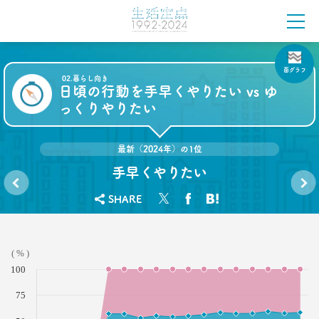
「定年前の3つのブルー」
–日経クロストレンド 連載⑱–
生活総研 上席研究員
佐香 孝
面グラフ
02.暮らし向き
2021.10.12
日頃の行動を手早くやりたい vs ゆ
40代おじさんに共感？
っくりやりたい
奥田民生も自信がなくてビビり!?
–日経クロストレンド 連載⑰–
生活総研 上席研究員/コピーライター
最新（2024年）の1位
前沢 裕文
手早くやりたい
2021.10.12
SHARE
奥田民生は「おじさん」を
スーパ
日頃の
ーのレ
行動を
ユニコーンの武器にした
ジで並
手早く
–日経クロストレンド 連載⑯–
んで待
やって
ってい
いる vs
生活総研 上席研究員/コピーライター
る時間
ゆっく
( % )
にイラ
りやっ
前沢 裕文
イラし
ている
100
ます
か？
75
2021.09.09
40代おじさん・ロンブー淳 人生満点じゃない理由