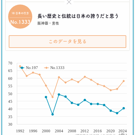
×
–日経クロストレンド 連載⑨–
生活総研 上席研究員/コピーライター
18 日本の行方
長い歴史と伝統は日本の誇りだと思う
前沢 裕文
No.1333
阪神圏・男性
2021.04.26
コロナで｢占いを信じる｣20代女性が増える理由―調
このデータを見る
査とインタビューで判明した大きな変化
生活総研 上席研究員
荒井 自如
( % )
70
No.197
No.1333
65
2021.04.19
40代おじさんに黄信号 「男女平等感」が世の中と
60
ズレている!?
55
–日経クロストレンド 連載⑧–
50
生活総研 上席研究員/コピーライター
前沢 裕文
45
40
2021.03.11
35
「お金持ちへの憧れ」は徐々に減る？
30
若者はなりたい自分を投影
1992
1996
2000
2004
2008
2012
2016
2020
2024
–日経クロストレンド 連載⑦–