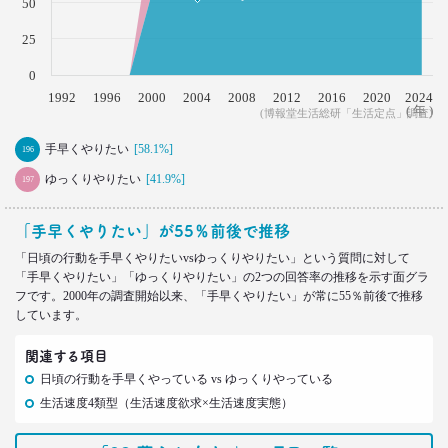
50
は日光東照宮？
–日経クロストレンド 連載⑮–
25
生活総研 上席研究員/コピーライター
前沢 裕文
0
1992
1996
2000
2004
2008
2012
2016
2020
2024
( 年 )
(博報堂生活総研「生活定点」調査)
2021.09.09
ロンブー田村淳が思う「かっこいい40代おじさん」
手早くやりたい
[58.1%]
196
とその理由
–日経クロストレンド 連載⑭–
ゆっくりやりたい
[41.9%]
197
生活総研 上席研究員/コピーライター
前沢 裕文
「手早くやりたい」が55％前後で推移
「日頃の行動を手早くやりたいvsゆっくりやりたい」という質問に対して
2021.08.12
「手早くやりたい」「ゆっくりやりたい」の2つの回答率の推移を示す面グラ
「40代おじさん」の妻は幸せか？
フです。2000年の調査開始以来、「手早くやりたい」が常に55％前後で推移
夫婦間ギャップに見る危機
しています。
–日経クロストレンド 連載⑬–
生活総研 上席研究員/コピーライター
関連する項目
前沢 裕文
日頃の行動を手早くやっている vs ゆっくりやっている
生活速度4類型（生活速度欲求×生活速度実態）
2021.07.06
Z世代とシニア、上司と部下の板挟みで、40代おじ