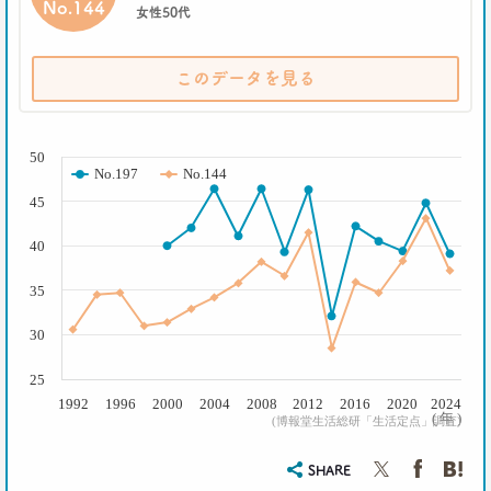
--日経クロストレンド 連載①--
No.144
女性50代
生活総研 上席研究員/コピーライター
前沢 裕文
このデータを見る
2019.10.29
人気コスプレイヤー･伊織もえさんに聞く 仮装とは
( % )
大分違う｢本気コスプレイヤー｣の世界
50
生活総研 上席研究員/コピーライター
No.197
No.144
前沢 裕文
45
2019.08.28
40
日本人男性の｢寿司･ラーメン離れ｣
意外な実態
35
生活総研 上席研究員/コピーライター
前沢 裕文
30
25
2019.04.15
1992
1996
2000
2004
2008
2012
2016
2020
2024
20代4人が語る｢平成の恋愛｣への強烈な違和感
( 年 )
(博報堂生活総研「生活定点」調査)
生活総研 上席研究員
三矢正浩
SHARE