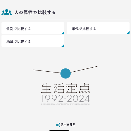
2016.12.14
トランプ勝利―自国第一・内向き志向はアメリカだ
人の属性で比較する
け？
生活総研 上席研究員
三矢正浩
性別で比較する
年代で比較する
地域で比較する
2016.11.30
家族の誕生日祝い、大躍進！
博報堂 こそだて家族研究所
上席研究員
脇田英津子
2016.10.27
生活定点から見えてくる、｢新しい大人の関係性消
費｣
博報堂 新しい大人文化研究所
安並まりや
2016.10.04
「何を見ているのか言ってごらんなさい。あなたが
SHARE
どんな人だか言ってみせましょう」