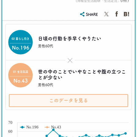
( 年 )
(博報堂生活総研「生活定点」調査)
生活総研 上席研究員
近藤 裕香
SHARE
2021.03.11
世代間ギャップを学べる魔法の質問
「お金持ちって誰ですか？」
日頃の行動を手早くやりたい
02 暮らし向き
–日経クロストレンド 連載⑥–
男性60代
No.196
生活総研 上席研究員
近藤 裕香
×
2021.03.01
世の中のことでいやなことや腹の立つこ
01 生活気流
40代おじさん必読！
とが少ない
No.43
J.Y. パーク氏に学ぶ 「褒めワード」
男性60代
ベスト5
--日経クロストレンド 連載⑤--
このデータを見る
生活総研 上席研究員/コピーライター
前沢 裕文
( % )
2021.02.25
70
No.196
No.43
シュフからシェフに！
60
オンラインで「我が家の食卓」が変わる