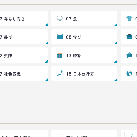
02 暮らし向き
03 食
07 遊び
08 学び
12 交際
13 贈答
17 社会意識
18 日本の行方