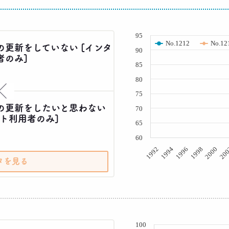
( % )
95
No.1212
No.12
の更新をしていない [インタ
90
者のみ]
85
80
×
75
の更新をしたいと思わない
70
ト利用者のみ]
65
60
20
2000
1998
1996
1994
1992
タを見る
( % )
100