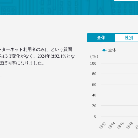
全体
性別
ンターネット利用者のみ]」という質問
全体
ぼ変化がなく、2024年は92.1%とな
( % )
ほぼ同率になりました。
100
80
す
60
40
20
0
1996
1994
1992
2
1998