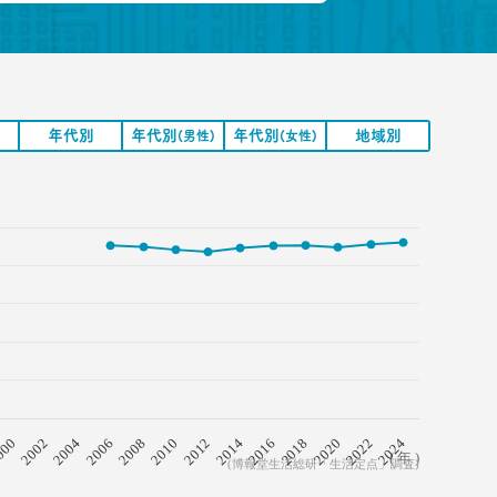
↑
↑
年代別
年代別
年代別
地域別
(男性)
(女性)
2008
2018
2006
2016
2004
2014
2002
2024
2012
000
2022
2010
2020
( 年 )
(博報堂生活総研「生活定点」調査)