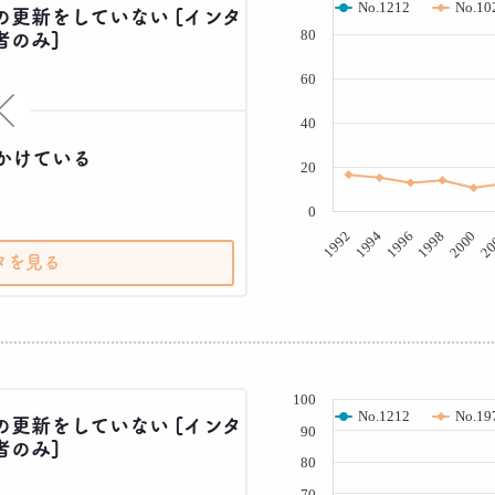
No.1212
No.10
の更新をしていない [インタ
80
者のみ]
60
×
40
かけている
20
0
1998
20
1992
1996
2000
1994
タを見る
( % )
100
No.1212
No.19
の更新をしていない [インタ
90
者のみ]
80
70