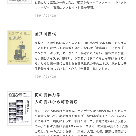
化論として家族の一員と見た「愛玩からキャラクターへ」「ペット
ファーザー」宣言にいたるペット論を展開。
1991/07/20
全共同世代
高校２、３年生の団塊ジュニアを、同じ高校生である戦中派ジュニ
アと比較しながらその特徴を分析。彼らは「家族の子」であり「ロ
マンチストキッズ」で、ひとに干渉されたくない、情報交流が盛
ん、遊びダイスキ、親孝行、つきあいはドライなどが挙げられてい
る。しらけ第一世代と言われる団塊世代の子供たちが、家族との共
同行動を支持していることから「全共同世代」とした。
1991/06/20
街の流体力学
人の流れから町を読む
街の中での人の流れを観察し、そのデータから街や店に対する人々
の意識を探った。街の流速を測れば、街の姿が見えてくる。いろい
ろの場所で、時刻によって、平日と休日で、流速の違いはどう違う
のか。渋谷の女性は秒速1.8メートルで歩く、雑貨屋が見えると女性
の足にブレーキがかかる等々、東京、大阪、札幌、那覇の繁華街で