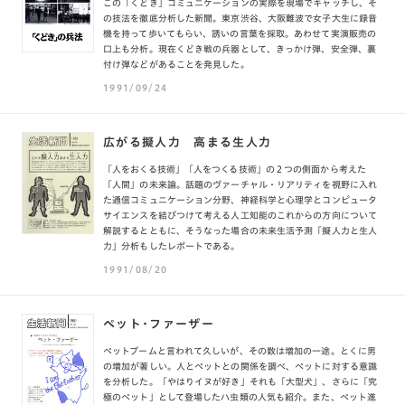
この「くどき」コミュニケーションの実際を現場でキャッチし、そ
の技法を徹底分析した新聞。東京渋谷、大阪難波で女子大生に録音
機を持って歩いてもらい、誘いの言葉を採取。あわせて実演販売の
口上も分析。現在くどき戦の兵器として、きっかけ弾、安全弾、裏
付け弾などがあることを発見した。
1991/09/24
広がる擬人力 高まる生人力
「人をおくる技術」「人をつくる技術」の２つの側面から考えた
「人間」の未来論。話題のヴァーチャル・リアリティを視野に入れ
た通信コミュニケーション分野、神経科学と心理学とコンピュータ
サイエンスを結びつけて考える人工知能のこれからの方向について
解説するとともに、そうなった場合の未来生活予測「擬人力と生人
力」分析もしたレポートである。
1991/08/20
ペット・ファーザー
ペットブームと言われて久しいが、その数は増加の一途。とくに男
の増加が著しい。人とペットとの関係を調べ、ペットに対する意識
を分析した。「やはりイヌが好き」それも「大型犬」、さらに「究
極のペット」として登場したハ虫類の人気も紹介。また、ペット進