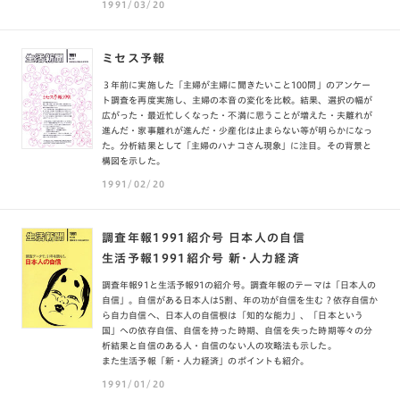
1991/03/20
ミセス予報
３年前に実施した「主婦が主婦に聞きたいこと100問」のアンケー
ト調査を再度実施し、主婦の本音の変化を比較。結果、選択の幅が
広がった・最近忙しくなった・不満に思うことが増えた・夫離れが
進んだ・家事離れが進んだ・少産化は止まらない等が明らかになっ
た。分析結果として「主婦のハナコさん現象」に注目。その背景と
構図を示した。
1991/02/20
調査年報1991紹介号 日本人の自信
生活予報1991紹介号 新・人力経済
調査年報91と生活予報91の紹介号。調査年報のテーマは「日本人の
自信」。自信がある日本人は5割、年の功が自信を生む？依存自信か
ら自力自信へ、日本人の自信根は「知的な能力」、「日本という
国」への依存自信、自信を持った時期、自信を失った時期等々の分
析結果と自信のある人・自信のない人の攻略法も示した。
また生活予報「新・人力経済」のポイントも紹介。
1991/01/20