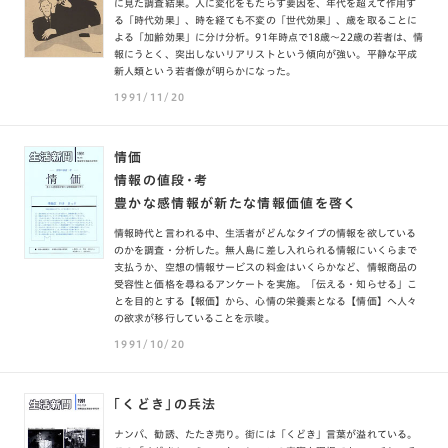
に見た調査結果。人に変化をもたらす要因を、年代を超えて作用す
る「時代効果」、時を経ても不変の「世代効果」、歳を取ることに
よる「加齢効果」に分け分析。91年時点で18歳〜22歳の若者は、情
報にうとく、突出しないリアリストという傾向が強い。平静な平成
新人類という若者像が明らかになった。
1991/11/20
情価
情報の値段・考
豊かな感情報が新たな情報価値を啓く
情報時代と言われる中、生活者がどんなタイプの情報を欲している
のかを調査・分析した。無人島に差し入れられる情報にいくらまで
支払うか、空想の情報サービスの料金はいくらかなど、情報商品の
受容性と価格を尋ねるアンケートを実施。「伝える・知らせる」こ
とを目的とする【報価】から、心情の栄養素となる【情価】へ人々
の欲求が移行していることを示唆。
1991/10/20
「くどき」の兵法
ナンパ、勧誘、たたき売り。街には「くどき」言葉が溢れている。