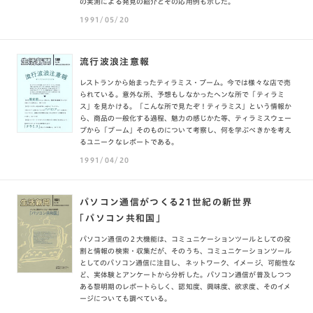
の実測による発見の紹介とその応用例も示した。
1991/05/20
流行波浪注意報
レストランから始まったティラミス・ブーム。今では様々な店で売
られている。意外な所、予想もしなかったヘンな所で「ティラミ
ス」を見かける。「こんな所で見たぞ！ティラミス」という情報か
ら、商品の一般化する過程、魅力の感じかた等、ティラミスウェー
ブから「ブーム」そのものについて考察し、何を学ぶべきかを考え
るユニークなレポートである。
1991/04/20
パソコン通信がつくる21世紀の新世界
「パソコン共和国」
パソコン通信の２大機能は、コミュニケーションツールとしての役
割と情報の検索・収集だが、そのうち、コミュニケーションツール
としてのパソコン通信に注目し、ネットワーク、イメージ、可能性な
ど、実体験とアンケートから分析した。パソコン通信が普及しつつ
ある黎明期のレポートらしく、認知度、興味度、欲求度、そのイメ
ージについても調べている。