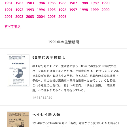
1981
1982
1983
1984
1985
1986
1987
1988
1989
1990
1991
1992
1993
1994
1995
1996
1997
1998
1999
2000
2001
2002
2003
2004
2005
2006
すべて表示
1991年の生活新聞
90年代の主役探し
様々な分野において、生活者の想う「80年代の主役と90年代の主
役」を尋ねた調査をまとめた号。生活者自身は、3分の2のジャンル
で主役が交代するだろうと予測。たとえば、家庭内の主役は父親→
子供へ、車の主役は高級車→電気自動車へと交代していくと回答。
これら意識の土台には「和」への志向、「共生」意識、「環境問
題」への注目があることを分析している。
1991/12/20
ヘイセイ新人類
1984年から91年の7年間に「若者」意識がどう変化したかを時系列