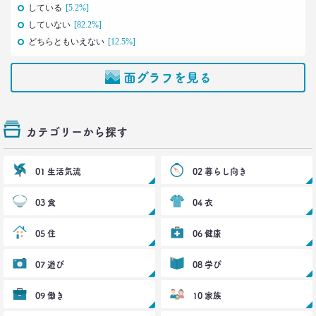
生活総研 上席研究員
している
[5.2%]
三矢 正浩
していない
[82.2%]
どちらともいえない
[12.5%]
2022.05.18
無料で使える
ビッグデータ分析ツール3選
面グラフを見る
–日経クロストレンド 連載㉖–
生活総研 上席研究員
酒井 崇匡
カテゴリーから探す
2022.04.18
「料理好き」減少！ どこからが手料理？
01 生活気流
02 暮らし向き
調査で分かった新定義
–日経クロストレンド 連載㉕–
03 食
04 衣
生活総研 主席研究員
夏山 明美
05 住
06 健康
2022.03.23
07 遊び
08 学び
愛される「40代おじさん」の分岐点
弘中綾香アナに学ぶ
09 働き
10 家族
–日経クロストレンド 連載㉔–
生活総研 上席研究員/コピーライター