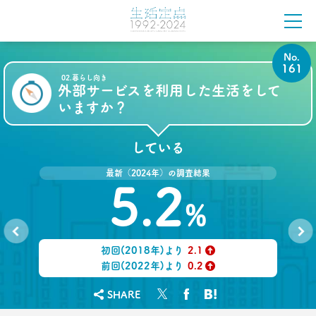
2022.11.21
バブル期の20代と令和の20代、何が違う？ 男女の
壁が“消滅”
No.
161
–日経クロストレンド 連載㉜–
02.暮らし向き
生活総研 上席研究員
外部サービスを利用した生活をして
植村 桃子
いますか？
2022.10.19
新旧“40代おじさん”比較第2弾
している
20年間で仕事愛が激変！？
–日経クロストレンド 連載㉛–
最新（2024年）の調査結果
5.2
生活総研 上席研究員/コピーライター
前沢 裕文
%
2022.09.14
“40代おじさん”の意識はどう変わった？ 20年前の
初回(2018年)より
2.1
No.
No.
おじさんと比較
160
162
↑
前回(2022年)より
0.2
–日経クロストレンド 連載㉚–
↑
生活総研 上席研究員/コピーライター
SHARE
前沢 裕文