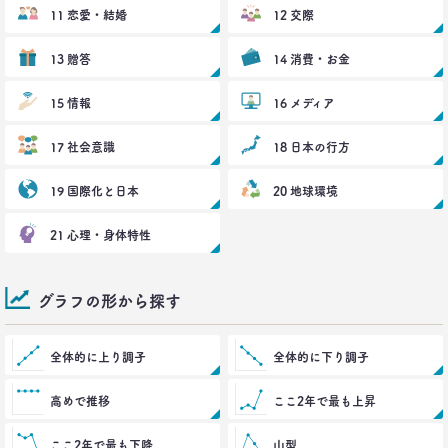
前沢 裕文
11 恋愛・結婚
12 交際
13 贈答
14 消費・お金
2022.02.21
40代おじさんでもすぐ書ける
“モテリプ”の三原則とは？
15 情報
16 メディア
–日経クロストレンド 連載㉓–
生活総研 上席研究員/コピーライター
17 社会意識
18 日本の行方
前沢 裕文
19 国際化と日本
20 地球環境
2022.02.21
グラドルに聞く＆調査に見る
21 心理・身体特性
おじさんの“発言”が嫌われるワケ
–日経クロストレンド 連載㉒–
生活総研 上席研究員/コピーライター
グラフの形から探す
前沢 裕文
全体的に上り調子
全体的に下り調子
2022.02.03
子ども思いの「40代おじさん」に送る
“ドミニカ流”子育て法
高めで推移
ここ2年で最も上昇
–日経クロストレンド 連載㉑–
生活総研 上席研究員/コピーライター
ここ2年で最も下降
山型