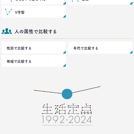
前沢 裕文
V字型
2021.12.14
犬派と猫派を49項目で徹底分析！
性格、価値観、消費行動に大差
人の属性で比較する
–日経クロストレンド 連載⑳–
生活総研 上席研究員/コピーライター
前沢 裕文
性別で比較する
年代で比較する
地域で比較する
2021.11.29
40代おじさんの人生は最低の50点台
救いの言葉を住職に求めた
–日経クロストレンド 連載⑲–
生活総研 上席研究員/コピーライター
前沢 裕文
2021.11.25
幸福度は最下位 50代男性を襲う
「定年前の3つのブルー」
–日経クロストレンド 連載⑱–
生活総研 上席研究員