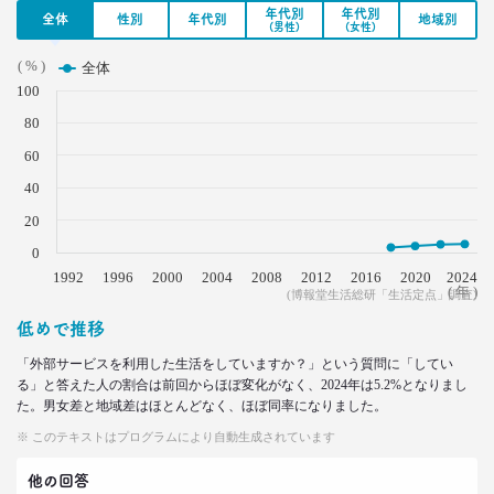
年代別
年代別
全体
性別
年代別
地域別
(男性)
(女性)
2022.08.17
50代女性の「料理好き」が激減
( % )
全体
作るのが苦痛になった要因とは
100
–日経クロストレンド 連載㉙–
80
生活総研 主席研究員
夏山 明美
60
40
2022.07.15
20
若者は未来に何を願う？
1万人調査から見えた
0
年代＆男女ギャップ
1992
1996
2000
2004
2008
2012
2016
2020
2024
–日経クロストレンド 連載㉘–
( 年 )
(博報堂生活総研「生活定点」調査)
生活総研 上席研究員
低めで推移
三矢 正浩
「外部サービスを利用した生活をしていますか？」という質問に「してい
る」と答えた人の割合は前回からほぼ変化がなく、2024年は5.2%となりまし
2022.06.23
た。男女差と地域差はほとんどなく、ほぼ同率になりました。
「2040年はどんな社会？」
1万人が回答した望む未来と
※ このテキストはプログラムにより自動生成されています
望まぬ未来
–日経クロストレンド 連載㉗–
他の回答