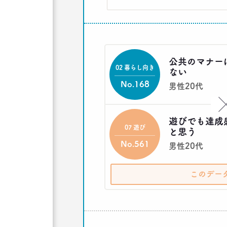
公共のマナー
02 暮らし向き
ない
No.168
男性20代
遊びでも達成
07 遊び
と思う
No.561
男性20代
このデー