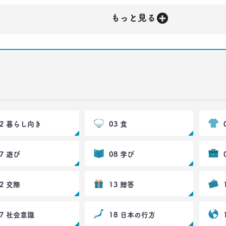
+
もっと見る
02 暮らし向き
03 食
07 遊び
08 学び
12 交際
13 贈答
17 社会意識
18 日本の行方