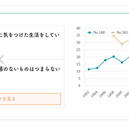
( % )
40
No.168
No.561
に気をつけた生活をしてい
35
30
25
20
×
15
感のないものはつまらない
10
5
0
20
2000
1998
1996
1994
1992
タを見る