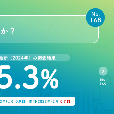
No.
168
すか？
最新（2024年）の調査結果
5.3
%
No.
169
92年)より
0.9
前回(2022年)より
0.7
↓
↑