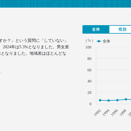
全体
性別
すか？」という質問に「していない」
( % )
全体
024年は5.3%となりました。男女差
100
果となりました。地域差はほとんどな
80
60
す
40
20
0
1996
1994
1992
2
1998