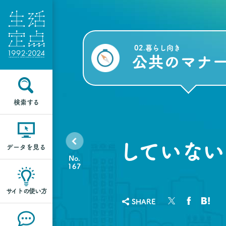
02.暮らし向き
公共のマナ
検索する
していない
データを見る
No.
167
サイトの使い方
SHARE