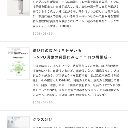
シングル女性が増え、さらに結婚しても仕事を続けるなど、すぐに
は子供を産まない女性が増えている。女性の第一子の出産年齢が２
０代から４０代と大幅に広がる中、子供はいつかほしいと思う女性
が、本当に産んで後悔しない時期は一体いつなのか？産み時を左右
する潜在的な要素を浮き彫りにしている。産み時指数をチェックで
きるチャート付き。《380号》
2003/05/30
結び目の数だけ自分がいる
〜NPO現象の背景にみるココロの再編成〜
主体ではなく、ネットワーク、結び目としての自分。結び目の数だ
け自分はいる。自分はいるけど、自分はいない。組織はない。プロ
ジェクトがある。プロジェクトを遂行する、まだ見ぬ未来型「非組
織」、その雛形としてのNPO。持続力よりも、瞬発力と突破力に賭
ける、個体、液体、気体、と自由に変化する、社会の「RアンドD機
関」としてのNPO。未来の生活とは小さなプロジェクトの連続とな
るのかもしれない。自分探しから他者探しへ。《379号》
2003/04/30
クラス分け