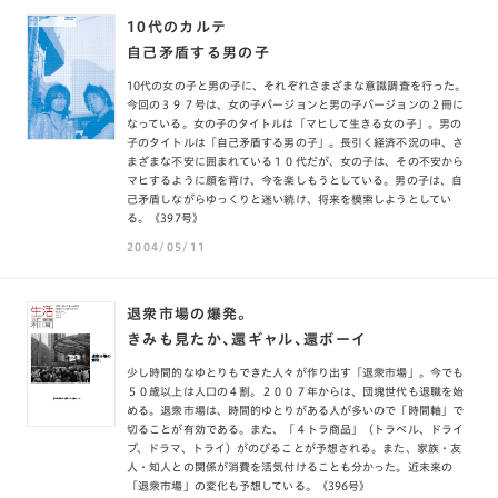
10代のカルテ
自己矛盾する男の子
10代の女の子と男の子に、それぞれさまざまな意識調査を行った。
今回の３９７号は、女の子バージョンと男の子バージョンの２冊に
なっている。女の子のタイトルは「マヒして生きる女の子」。男の
子のタイトルは「自己矛盾する男の子」。長引く経済不況の中、さ
まざまな不安に囲まれている１０代だが、女の子は、その不安から
マヒするように顔を背け、今を楽しもうとしている。男の子は、自
己矛盾しながらゆっくりと迷い続け、将来を模索しようとしてい
る。《397号》
2004/05/11
退衆市場の爆発。
きみも見たか、還ギャル、還ボーイ
少し時間的なゆとりもできた人々が作り出す「退衆市場」。今でも
５０歳以上は人口の４割。２００７年からは、団塊世代も退職を始
める。退衆市場は、時間的ゆとりがある人が多いので「時間軸」で
切ることが有効である。また、「４トラ商品」（トラベル、ドライ
ブ、ドラマ、トライ）がのびることが予想される。また、家族・友
人・知人との関係が消費を活気付けることも分かった。近未来の
「退衆市場」の変化も予想している。《396号》