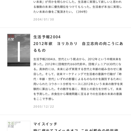
い未来」が何かを明らかにした。生活者に実現して欲しいと思われ
る複数の未来に優先順位をつけてもらった。生活者が本当に実現し
たい未来の像をご覧頂きたい。《394号》
2004/01/30
生活予報2004
2012年欲 ヨリカカリ 自立志向の向こうにあ
るもの
生活予報2004は、世代という視点から、2012年という中期未来を
探った。2012年に団塊世代は60代前半。団塊ジュニアは30代にな
る。具体的には、未来に必ず実現する世代と年齢の組み合わせに着
目した。そして、従来マーケティングで生活者の意識や行動が「時
代・年齢・世代」いずれの影響によるものなのかを識別するために
用いられたコウホート分析をベースに2012年という未来の数字を実
験的に算出した。その数字を基に、現在との変化を分析して、未来
を予測した。衣食住から環境問題に至るまでの生活者の未来の意識
をここで予想し
2003/12/22
マイスイッチ
時に疲れてスイッチオフ、これが都会の処世術