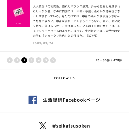
大人顔負けの社交性、優れたバランス感覚、外から見ると完成され
たしっかり者。なのに内側には、不安・不信と柔らかな感受性がぎ
っしり詰まっている。見ただけでは、中身の柔らかさや危うさなん
て想像できない。中身が流れ出てしまうこともない、固い、固い皮
を持つ。外はしっかり、中は柔らか。いまの１０代の女の子は、ま
るでシュークリームのようだ。よって、生活総研ではこの世代の女
の子を「シュークリ世代」と名付けた。《376号》
2003/03/24
26 - 50件
/
428件
1
2
3
4
5
FOLLOW US
生活総研Facebookページ
@seikatsusoken