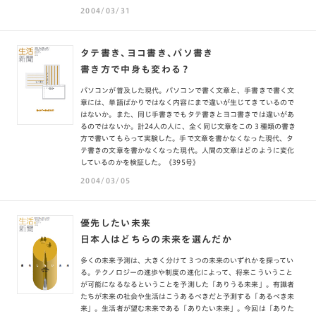
2004/03/31
タテ書き、ヨコ書き、パソ書き
書き方で中身も変わる？
パソコンが普及した現代。パソコンで書く文章と、手書きで書く文
章には、単語ばかりではなく内容にまで違いが生じてきているので
はないか。また、同じ手書きでもタテ書きとヨコ書きでは違いがあ
るのではないか。計24人の人に、全く同じ文章をこの３種類の書き
方で書いてもらって実験した。手で文章を書かなくなった現代、タ
テ書きの文章を書かなくなった現代。人間の文章はどのように変化
しているのかを検証した。《395号》
2004/03/05
優先したい未来
日本人はどちらの未来を選んだか
多くの未来予測は、大きく分けて３つの未来のいずれかを探ってい
る。テクノロジーの進歩や制度の進化によって、将来こういうこと
が可能になるなるということを予測した「ありうる未来」。有識者
たちが未来の社会や生活はこうあるべきだと予測する「あるべき未
来」。生活者が望む未来である「ありたい未来」。今回は「ありた