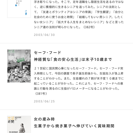
浮き彫りになった。そこで、定年退職をし隠居生活を送るのではな
く、逆に積極的に生きるシニアを追ってみた。シニアの法則とし
て、「友達とボランティアはシニアの常識」「学生願望」「自分と
社会のために使うお金と時間」「結婚してもいい男シニア。したく
ない女シニア」「拡大する人生をまとめないシニア」などと言った
シニア達の法則が明らかになった。《382号》
2003/06/30
セーフ・フード
神経質な「食の安心生活」は末子10歳まで
２１世紀に国民関心事になったセーフ・フード。セーフ・フード突
入時期として、今回の調査で長子誕生前後から、生協加入が急上昇
することがわかった。また、生協離れの７割が末子度１０歳までに
起こっていることが分かった。これにより、セーフ・フードへの意
識と行動を測るのに生協がバロメーターになることがわかった。
《381号》
2003/06/25
女の産み時
生菓子から焼き菓子へ伸びていく賞味期間