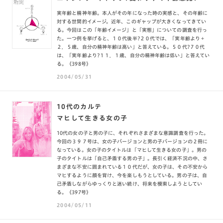
実年齢と精神年齢。本人がその年になった時の実感と、その年齢に
対する世間的イメージ。近年、このギャップが大きくなってきてい
る。今回はこの「年齢イメージ」と「実態」についての調査を行っ
た。一つ例を挙げると、１０代後半?２０代では、「実年齢より＋
２．５歳、自分の精神年齢は高い」と答えている。５０代?７０代
は、「実年齢より?１１．１歳、自分の精神年齢は低い」と答えてい
る。《398号》
2004/05/31
10代のカルテ
マヒして生きる女の子
10代の女の子と男の子に、それぞれさまざまな意識調査を行った。
今回の３９７号は、女の子バージョンと男の子バージョンの２冊に
なっている。女の子のタイトルは「マヒして生きる女の子」。男の
子のタイトルは「自己矛盾する男の子」。長引く経済不況の中、さ
まざまな不安に囲まれている１０代だが、女の子は、その不安から
マヒするように顔を背け、今を楽しもうとしている。男の子は、自
己矛盾しながらゆっくりと迷い続け、将来を模索しようとしてい
る。《397号》
2004/05/11