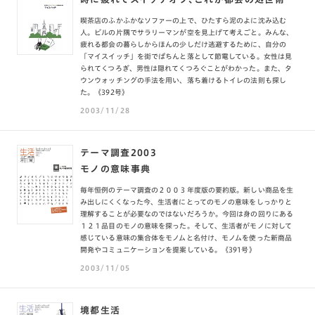
喫茶店のふかふかなソファーの上で、ひたすら泥のよに沈み込む
人。ビルの片隅でサラリーマンが空を見上げて考えごと。みんな、
疲れる都会の暮らしからほんの少しだけ逃避するために、自分の
「マイスイッチ」を街でぱちんと落として節電している。女性は見
られてくつろぎ、男性は隠れてくつろぐことがわかった。また、タ
ウンウォッチングの手法を用い、落ち着けるトイレの法則も探し
た。《392号》
2003/11/28
テーマ調査2003
モノの意味事典
毎年恒例のテーマ調査の２００３年度版の要約版。新しい商品を生
み出しにくくなった今、生活者にとってのモノの意味をしっかりと
理解することが必要なのではないだろうか。今回は身の回りにある
１２１品目のモノの意味を探った。そして、生活者がモノに対して
感じている意味の集合体をモノムと名付け、モノムを使った新商品
開発やコミュニケーションを提案している。《391号》
2003/11/05
境都生活