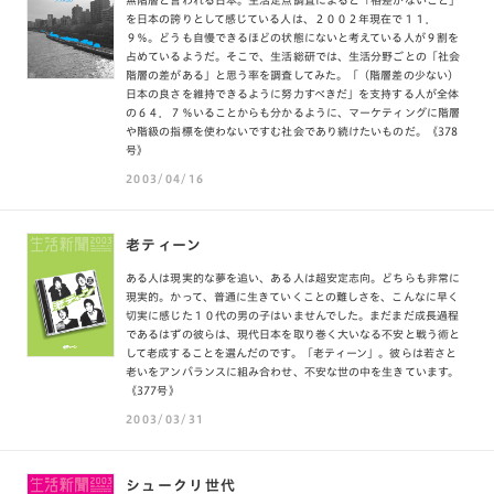
無階層と言われる日本。生活定点調査によると「格差がないこと」
を日本の誇りとして感じている人は、２００２年現在で１１．
９％。どうも自慢できるほどの状態にないと考えている人が９割を
占めているようだ。そこで、生活総研では、生活分野ごとの「社会
階層の差がある」と思う率を調査してみた。「（階層差の少ない）
日本の良さを維持できるように努力すべきだ」を支持する人が全体
の６４．７％いることからも分かるように、マーケティングに階層
や階級の指標を使わないですむ社会であり続けたいものだ。《378
号》
2003/04/16
老ティーン
ある人は現実的な夢を追い、ある人は超安定志向。どちらも非常に
現実的。かって、普通に生きていくことの難しさを、こんなに早く
切実に感じた１０代の男の子はいませんでした。まだまだ成長過程
であるはずの彼らは、現代日本を取り巻く大いなる不安と戦う術と
して老成することを選んだのです。「老ティーン」。彼らは若さと
老いをアンバランスに組み合わせ、不安な世の中を生きています。
《377号》
2003/03/31
シュークリ世代