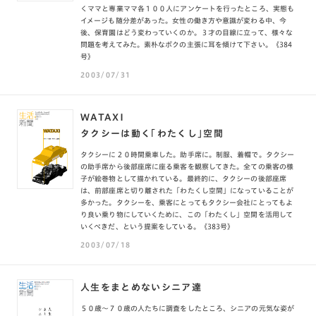
くママと専業ママ各１００人にアンケートを行ったところ、実態も
イメージも随分差があった。女性の働き方や意識が変わる中、今
後、保育園はどう変わっていくのか。３才の目線に立って、様々な
問題を考えてみた。素朴なボクの主張に耳を傾けて下さい。《384
号》
2003/07/31
WATAXI
タクシーは動く「わたくし」空間
タクシーに２０時間乗車した。助手席に。制服、着帽で。タクシー
の助手席から後部座席に座る乗客を観察してきた。全ての乗客の様
子が絵巻物として描かれている。最終的に、タクシーの後部座席
は、前部座席と切り離された「わたくし空間」になっていることが
多かった。タクシーを、乗客にとってもタクシー会社にとってもよ
り良い乗り物にしていくために、この「わたくし」空間を活用して
いくべきだ、という提案をしている。《383号》
2003/07/18
人生をまとめないシニア達
５０歳〜７０歳の人たちに調査をしたところ、シニアの元気な姿が