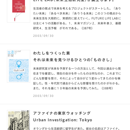
生活者の視点で未来を考えるプロジェクトがスタートした。「あり
たい未来」「あるべき未来」「ありうる未来」この３つの視点から
未来生活を大局的に、実感的に捉えていく。FUTURE LIFE LABに
は主に４つの活動がある。１．未来マガジン２．未来年表３．基礎
研究４．生活予報 がそれである。《387号》
2003/09/30
わたしをつくった素
それは未来を見つけるひとつの「ものさし」
未来研究室が未来を予測する一つの方法として、今回は過去から現
在までを確認し、現在の自分を作ったものは何なのか、これまでに
どんな影響を受け、それによって自分がどう変わってきたのかを検
証した。性・年代別で過去からどんな影響を受けたのかがわかる。
また、それを基に１０年後の未来を予測してみた。《388号》
2003/09/30
アファイナの東京ウォッチング
Urban Investigation: Tokyo
オランダから生活総研に留学生が来た。彼女の名前はアファイナ。