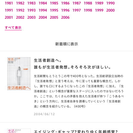
1981
1982
1983
1984
1985
1986
1987
1988
1989
1990
1991
1992
1993
1994
1995
1996
1997
1998
1999
2000
2001
2002
2003
2004
2005
2006
すべて表示
新着順に表示
生活者創造へ。
誰もが生活者発想。そろそろ次がほしい。
生活新聞もとうとうこの号で400号となった。生活総研設立当時の
「生活者発想」と言う考えは、今に至っても重要な概念だ。しか
し、誰でも口にするようになったこの「生活者発想」に加え、「生
活者創造」という概念が重要なステージに入ったのではないだろう
か。ここでは、たくさんの矛盾を抱えた生活者が持つ「こうあるべ
き」という方向に、生活者自身を誘導していくという「生活者創
造」の概念を紹介している。《400号》
2004/06/12
エイジング・ギャップ?変わりゆく年齢感覚?