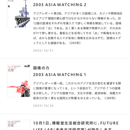
2003 ASIA WATCHING 2
アジアレポート第2段。アジアの多くの国境には、カジノや開発地区
などアジア諸国の都心部ではなかなか分からない情報があった。計
12個の国境をそれぞれ写真入りで詳しく特徴を解説している。国境
はいわば「点」である。広く薄くある情報や物資や人が、その点め
がけて押し寄せる。看板などを活用してその「点」で情報を与えれ
ば、点から拡散する人々が各地に情報を広めるはずだ。国境はメデ
ィアとしても価値がある。《390号》
2003/10/31
国境の力
2003 ASIA WATCHING 1
アジアレポート第一段。これからのアジア生活の変化を展望する際
に国境が重要になってくる、という仮説の下、アジアの７つの国境
を分析した。アジアの国境では、文化や宗教、経済体制、消費力や
経済力が全く異なる国同士が影響を与え合っている。《389号》
2003/10/24
10月1日、博報堂生活総合研究所に、FUTURE
LIFE LAB（未来生活研究室）が誕生します。