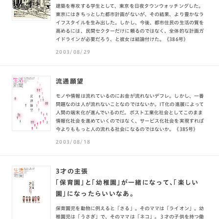
建築を専攻する学生として、東京を日夜タウンウォッチングした。
東京にはきちっとした都市計画がないが、その結果、より豊かなラ
イフスタイルを生み出した。しかし、今後、都市住民の生活の質を
高めるには、民間セクターだけに頼るのではなく、全体的な計画ガ
イドラインが必要だろう、と彼女は結論付けた。《386号》
2003/08/29
流通願望
モノや情報は流れているのにお金が流れないデフレ。しかし、一番
問題なのは人が流れないことなのではないか。IT化の進展によって
人間の端末化が進んでいるのだ。ポスト工業化社会としてこのまま
情報化社会を進めていくのではなく、サービス化社会を実現すれば
今よりももっと人の流れる社会になるのではないか。《385号》
2003/08/18
3才の主張
「保育園」と「幼稚園」が一緒になって、「楽しい
園」になったらいいなあ。
保育園児を動物に例えると「さる」。そのママは「ライオン」。幼
稚園児は「うさぎ」で、そのママは「ネコ」。３才の子供を持つ働