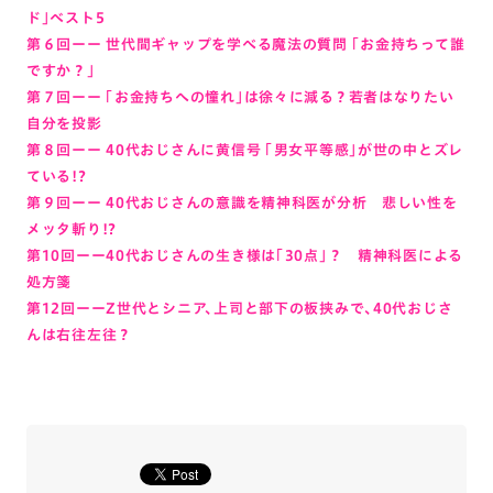
ド」ベスト5
第６回ーー 世代間ギャップを学べる魔法の質問 「お金持ちって誰
ですか？」
第７回ーー 「お金持ちへの憧れ」は徐々に減る？若者はなりたい
自分を投影
第８回ーー 40代おじさんに黄信号 「男女平等感」が世の中とズレ
ている!?
第９回ーー 40代おじさんの意識を精神科医が分析 悲しい性を
メッタ斬り!?
第10回ーー40代おじさんの生き様は「30点」？ 精神科医による
処方箋
第12回ーーZ世代とシニア、上司と部下の板挟みで、40代おじさ
んは右往左往？