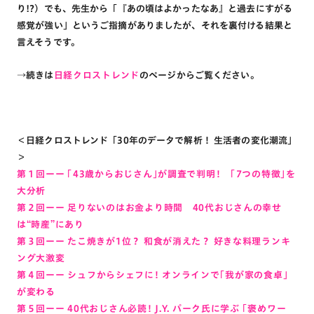
り!?）でも、先生から「『あの頃はよかったなあ』と過去にすがる
感覚が強い」というご指摘がありましたが、それを裏付ける結果と
言えそうです。
→続きは
日経クロストレンド
のページからご覧ください。
＜日経クロストレンド「30年のデータで解析！ 生活者の変化潮流」
＞
第１回ーー 「43歳からおじさん」が調査で判明！ 「7つの特徴」を
大分析
第２回ーー 足りないのはお金より時間 40代おじさんの幸せ
は“時産”にあり
第３回ーー たこ焼きが1位？ 和食が消えた？ 好きな料理ランキ
ング大激変
第４回ー
ー
シュフからシェフに！ オンラインで「我が家の食卓」
が変わる
第５回ーー 40代おじさん必読！ J.Y. パーク氏に学ぶ 「褒めワー