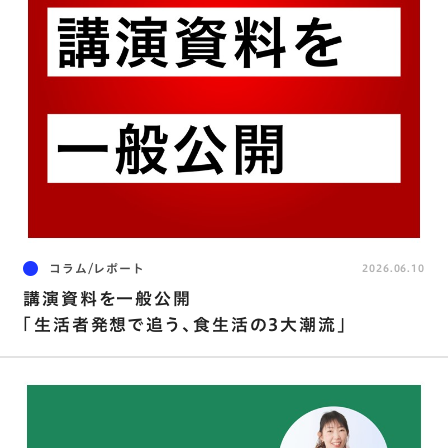
コラム/レポート
2026.06.10
講演資料を⼀般公開
「⽣活者発想で追う､⾷⽣活の3⼤潮流」