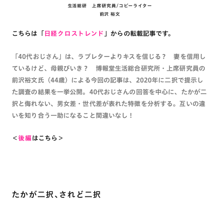
生活総研 上席研究員/コピーライター
前沢 裕文
こちらは「
日経クロストレンド
」からの転載記事です。
「40代おじさん」は、ラブレターよりキスを信じる？ 妻を信用し
ているけど、母親びいき？ 博報堂生活総合研究所・上席研究員の
前沢裕文氏（44歳）による今回の記事は、2020年に二択で提示し
た調査の結果を一挙公開。40代おじさんの回答を中心に、たかが二
択と侮れない、男女差・世代差が表れた特徴を分析する。互いの違
いを知り合う一助になること間違いなし！
＜
後編
はこちら＞
たかが二択、されど二択