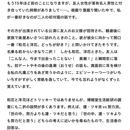
もう15年ほど前のことになりますが、友人女性が某有名人男性と付
き合っていた時期がありまして……。根掘り葉掘り聞いた中で、私
が一番好きなのが二人の初対面の話です。
その方が出演されている公演に友人のお父様が招待され、観劇後に
家族で楽屋あいさつに訪れたときのこと。彼が彼女に向かって開口
一番「和花と洋花、どっちが好き？」と問いかけてきたそうです。
名乗る前からいきなり二択！ しかも和花、洋花ときた。友人は
「こんな人、今まで出会ったことない！ 素敵！」と瞬間恋に落
ち。初デートやその後の逢瀬（おうせ）の話も、真面目に耳を傾け
る私の凡庸ぶりをあざ笑うかのように、エピソード一つ一つがいち
いちすがすがしく常軌を逸していて、今でも忘れようがなくずっと
覚えています。
和花と洋花ほどトリッキーではありませんが、博報堂生活総研の調
査にも二択の設問が多くあります。例えば、運・ツキ派 vs 努力派。
「世の中、努力よりも運・ツキだと思う」「世の中、運・ツキより
も努力だと思う」どちらの考えに近いかを尋ねたもので、生活者の
回答は、