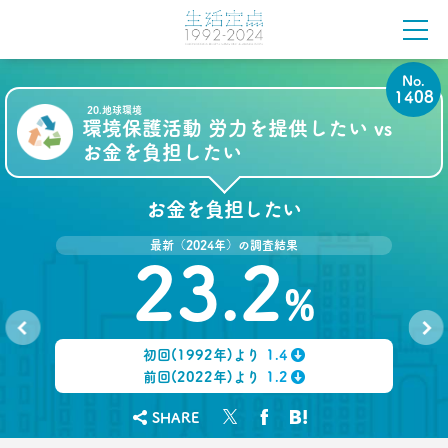
ビッグデータ分析ツール3選
–日経クロストレンド 連載㉖–
生活総研 上席研究員
酒井 崇匡
No.
1408
20.地球環境
2022.04.18
環境保護活動 労力を提供したい vs
「料理好き」減少！ どこからが手料理？
お金を負担したい
調査で分かった新定義
–日経クロストレンド 連載㉕–
生活総研 主席研究員
お金を負担したい
夏山 明美
最新（2024年）の調査結果
2022.03.23
23.2
愛される「40代おじさん」の分岐点
%
弘中綾香アナに学ぶ
–日経クロストレンド 連載㉔–
生活総研 上席研究員/コピーライター
初回(1992年)より
1.4
前沢 裕文
No.
No.
1407
1409
↓
前回(2022年)より
1.2
↓
2022.02.21
SHARE
40代おじさんでもすぐ書ける