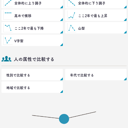
生活総研 上席研究員
全体的に上り調子
全体的に下り調子
荒井 自如
高めで推移
ここ2年で最も上昇
2021.04.19
40代おじさんに黄信号 「男女平等感」が世の中と
ここ2年で最も下降
山型
ズレている!?
–日経クロストレンド 連載⑧–
V字型
生活総研 上席研究員/コピーライター
前沢 裕文
人の属性で比較する
2021.03.11
「お金持ちへの憧れ」は徐々に減る？
若者はなりたい自分を投影
性別で比較する
年代で比較する
–日経クロストレンド 連載⑦–
生活総研 上席研究員
地域で比較する
近藤 裕香
2021.03.11
世代間ギャップを学べる魔法の質問
「お金持ちって誰ですか？」
–日経クロストレンド 連載⑥–
生活総研 上席研究員