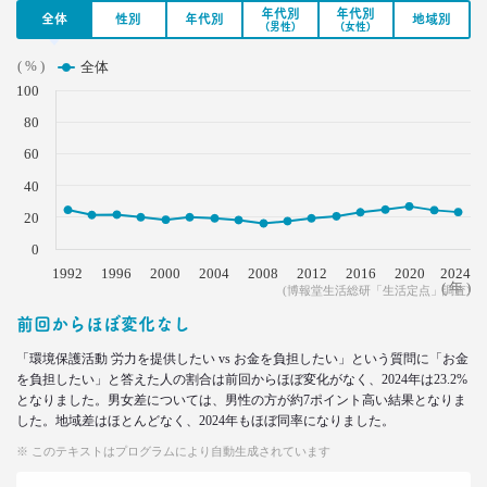
“モテリプ”の三原則とは？
年代別
年代別
全体
性別
年代別
地域別
–日経クロストレンド 連載㉓–
(男性)
(女性)
生活総研 上席研究員/コピーライター
前沢 裕文
( % )
全体
100
2022.02.21
80
グラドルに聞く＆調査に見る
60
おじさんの“発言”が嫌われるワケ
–日経クロストレンド 連載㉒–
40
生活総研 上席研究員/コピーライター
20
前沢 裕文
0
1992
1996
2000
2004
2008
2012
2016
2020
2024
2022.02.03
( 年 )
(博報堂生活総研「生活定点」調査)
子ども思いの「40代おじさん」に送る
前回からほぼ変化なし
“ドミニカ流”子育て法
–日経クロストレンド 連載㉑–
「環境保護活動 労力を提供したい vs お金を負担したい」という質問に「お金
生活総研 上席研究員/コピーライター
を負担したい」と答えた人の割合は前回からほぼ変化がなく、2024年は23.2%
前沢 裕文
となりました。男女差については、男性の方が約7ポイント高い結果となりま
した。地域差はほとんどなく、2024年もほぼ同率になりました。
2021.12.14
※ このテキストはプログラムにより自動生成されています
犬派と猫派を49項目で徹底分析！
性格、価値観、消費行動に大差