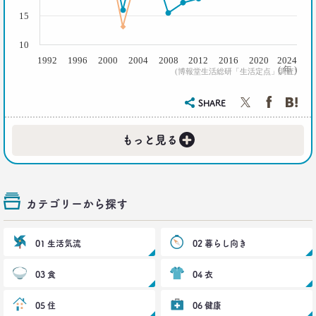
–日経クロストレンド 連載⑭–
15
生活総研 上席研究員/コピーライター
前沢 裕文
10
1992
1996
2000
2004
2008
2012
2016
2020
2024
2021.08.12
( 年 )
(博報堂生活総研「生活定点」調査)
「40代おじさん」の妻は幸せか？
夫婦間ギャップに見る危機
SHARE
–日経クロストレンド 連載⑬–
生活総研 上席研究員/コピーライター
+
前沢 裕文
もっと見る
2021.07.06
Z世代とシニア、上司と部下の板挟みで、40代おじ
さんは右往左往？
カテゴリーから探す
–日経クロストレンド 連載⑫–
生活総研 上席研究員/コピーライター
前沢 裕文
01 生活気流
02 暮らし向き
03 食
04 衣
2021.07.06
40代おじさんはキス派？ラブレター派？ 二択から
見える意識
05 住
06 健康