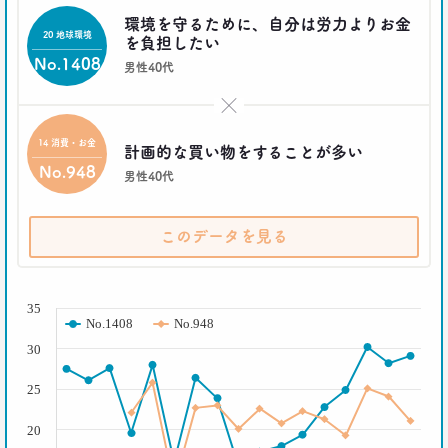
–日経クロストレンド 連載⑰–
環境を守るために、自分は労力よりお金
生活総研 上席研究員/コピーライター
20 地球環境
を負担したい
前沢 裕文
No.1408
男性40代
2021.10.12
×
奥田民生は「おじさん」を
ユニコーンの武器にした
14 消費・お金
計画的な買い物をすることが多い
–日経クロストレンド 連載⑯–
No.948
男性40代
生活総研 上席研究員/コピーライター
前沢 裕文
このデータを見る
2021.09.09
40代おじさん・ロンブー淳 人生満点じゃない理由
( % )
は日光東照宮？
–日経クロストレンド 連載⑮–
35
No.1408
No.948
生活総研 上席研究員/コピーライター
前沢 裕文
30
25
2021.09.09
ロンブー田村淳が思う「かっこいい40代おじさん」
20
とその理由