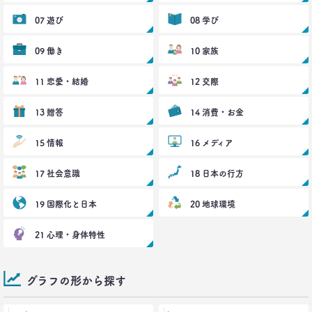
–日経クロストレンド 連載⑪–
生活総研 上席研究員/コピーライター
07 遊び
08 学び
前沢 裕文
09 働き
10 家族
2021.05.31
40代おじさんの生き様は「30点」？
11 恋愛・結婚
12 交際
精神科医による処方箋
–日経クロストレンド 連載⑩–
13 贈答
14 消費・お金
生活総研 上席研究員/コピーライター
前沢 裕文
15 情報
16 メディア
2021.05.31
17 社会意識
18 日本の行方
40代おじさんの意識を精神科医が分析 悲しい性を
メッタ斬り!?
19 国際化と日本
20 地球環境
–日経クロストレンド 連載⑨–
生活総研 上席研究員/コピーライター
21 心理・身体特性
前沢 裕文
2021.04.26
グラフの形から探す
コロナで｢占いを信じる｣20代女性が増える理由―調
査とインタビューで判明した大きな変化