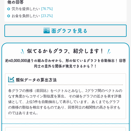
他の回答
–日経クロストレンド 連載⑳–
労力を提供したい
[76.7%]
生活総研 上席研究員/コピーライター
お金を負担したい
[23.2%]
前沢 裕文
面グラフを見る
2021.11.29
40代おじさんの人生は最低の50点台
救いの言葉を住職に求めた
–日経クロストレンド 連載⑲–
似てるかもグラフ、紹介します！
生活総研 上席研究員/コピーライター
前沢 裕文
約40,000,000通りの組み合わせから、形の似ているグラフを自動抽出！ 回答
同士の意外な関係が発見できるかも？！
2021.11.25
類似データの算出方法
幸福度は最下位 50代男性を襲う
「定年前の3つのブルー」
各グラフの推移（前回比）をベクトルとみなし、2グラフ間のベクトルの
–日経クロストレンド 連載⑱–
なす角度からコサイン類似度を算出。 その値をグラフの近さを表す評価
生活総研 上席研究員
値として、上位5件を自動抽出して表示しています。 あくまでもグラフ
佐香 孝
の推移の類似を検出するものであり、回答同士の相関性の高さを示すも
のではありません。
2021.10.12
40代おじさんに共感？
奥田民生も自信がなくてビビり!?