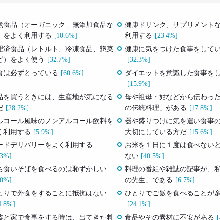
然食品（オーガニック、無添加食品な
健康ドリンク、サプリメント
）をよく利用する
[10.6%]
利用する
[23.4%]
理済食品（レトルト、冷凍食品、惣菜
健康に気をつけた食事をして
ど）をよく使う
[32.7%]
[32.3%]
食は必ずとっている
[60.6%]
ダイエットを意識した食事を
[15.9%]
品を買うときには、生産地が気になる
母や祖母・姑などから伝わっ
だ
[28.2%]
の伝統料理」がある
[17.8%]
ルコール風味のノンアルコール飲料を
器や盛りつけに気を遣い食事
く利用する
[5.9%]
大切にしている方だ
[15.6%]
ードデリバリーをよく利用する
お米を１日に１度は食べない
.3%]
ない
[40.5%]
ち食いそばを食べるのは恥ずかしい
料理の番組や雑誌の記事が、
.0%]
の先生」である
[6.7%]
とりで外食をすることに抵抗はない
ひとりでご飯を食べることが
4.8%]
[24.1%]
族と家で食事をする時は、出てきた料
食品やその素材に不安がある
[