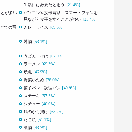
生活には必要だと思う
[21.4%]
ことが多い
パソコンや携帯電話、スマートフォンを
見ながら食事をすることが多い
[25.4%]
などでの写
カレーライス
[69.3%]
丼物
[53.1%]
うどん・そば
[62.9%]
ラーメン
[69.3%]
焼魚
[46.9%]
野菜いため
[38.0%]
菓子パン・調理パン
[40.9%]
ステーキ
[57.3%]
シチュー
[40.0%]
鶏のから揚げ
[68.2%]
たこ焼
[51.1%]
漬物
[43.7%]