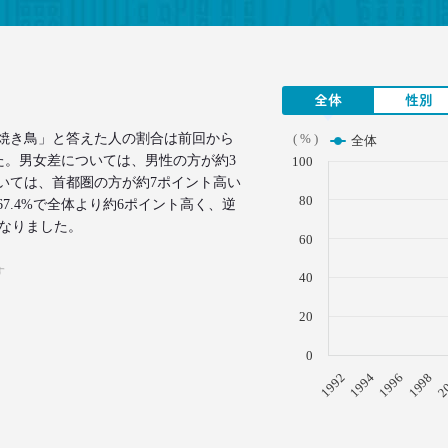
全体
性別
焼き鳥」と答えた人の割合は前回から
( % )
全体
ました。男女差については、男性の方が約3
100
いては、首都圏の方が約7ポイント高い
80
7.4%で全体より約6ポイント高く、逆
となりました。
60
す
40
20
0
1996
1994
1992
2
1998