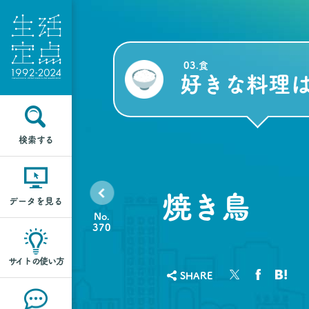
03.食
好きな料理
検索する
焼き鳥
データを見る
No.
370
サイトの使い方
SHARE