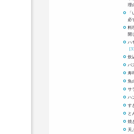
理
「
必
料
開
ハ
[3
炊
パ
寿
魚
サ
ハ
す
と
焼
天