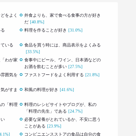
などをよく
外食よりも、家で食べる食事の方が好き
だ
[40.8%]
いる
料理を作ることが好き
[31.0%]
している
食品を買う時には、商品表示をよくみる
[33.5%]
た「わが家
食事中にビール、ワイン、日本酒などの
お酒を飲むことが多い
[27.5%]
の雰囲気を
ファストフードをよく利用する
[21.8%]
と気がすま
和風の料理が好き
[41.6%]
私の「料理
料理のレシピサイトやブログが、私の
「料理の先生」である
[24.7%]
多い
必要な栄養がとれているか、不安に思う
ことがある
[23.9%]
4.1%]
コンビニエンスストアの食品は自分の食