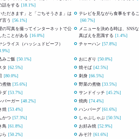
の話をする
[18.1%]
いただきます」と「ごちそうさま」は
テレビを見ながら食事をする
ず言う
[56.1%]
[60.7%]
理の写真を撮ってインターネットで公
メニューを決める時は、SNS
したことがある
[16.0%]
真ばえを意識する
[1.4%]
ヤシライス（ハッシュドビーフ）
チャーハン
[57.8%]
3.9%]
込みご飯
[50.1%]
おにぎり
[50.0%]
スタ
[62.5%]
焼そば
[42.5%]
司
[80.0%]
刺身
[66.5%]
の煮物
[35.6%]
野菜の煮物
[33.5%]
ラダ
[53.7%]
サンドイッチ
[45.2%]
ンバーガー
[48.2%]
焼肉
[74.4%]
き焼
[53.4%]
ハンバーグ
[61.6%]
んかつ
[57.3%]
しゃぶしゃぶ
[50.5%]
き鳥
[61.8%]
お好み焼
[52.9%]
ぷら
[50.2%]
みそ汁
[61.6%]