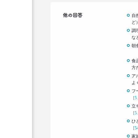
他の回答
自
ど
調
な
朝
食
方
ア
よ
フ
[5
立
[5
ひ
[5
家