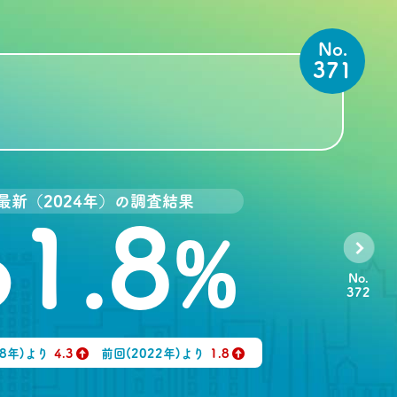
No.
371
最新（2024年）の調査結果
61.8
%
No.
372
18年)より
4.3
前回(2022年)より
1.8
↑
↑