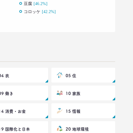
豆腐
[46.2%]
コロッケ
[42.2%]
04 衣
05 住
09 働き
10 家族
14 消費・お金
15 情報
19 国際化と日本
20 地球環境