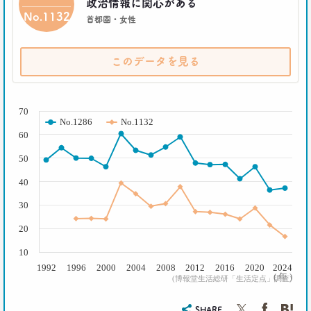
政治情報に関心がある
No.1132
2018.11.20
首都圏・女性
一人立ち食いそばが平気な女性が増えたワケ
生活総研 上席研究員
三矢正浩
このデータを見る
2018.01.11
( % )
｢WEBコンテンツは私の先生｣な時代
70
No.1286
No.1132
博報堂 第一プラニング局
60
崔 喜景
50
2017.12.20
40
「答えを探さない」という使い方。
博報堂 第三プラニング局
30
夏 秋馬寧
20
2017.06.12
10
｢もう欲しいモノなんてないよね～｣
1992
1996
2000
2004
2008
2012
2016
2020
2024
って本当か？
( 年 )
(博報堂生活総研「生活定点」調査)
博報堂買物研究所 上席研究員
山本泰士
SHARE