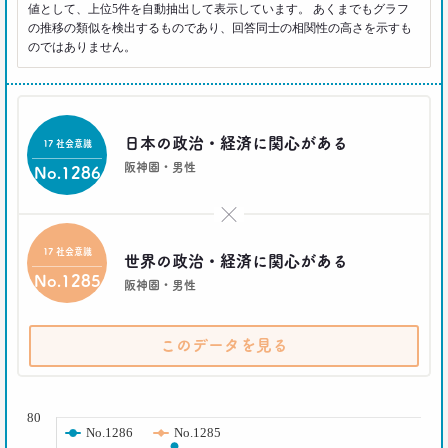
値として、上位5件を自動抽出して表示しています。 あくまでもグラフ
の推移の類似を検出するものであり、回答同士の相関性の高さを示すも
2021.02.09
のではありません。
足りないのはお金より時間
40代おじさんの幸せは“時産”にあり
--日経クロストレンド 連載②--
生活総研 上席研究員/コピーライター
前沢 裕文
日本の政治・経済に関心がある
17 社会意識
阪神圏・男性
No.1286
2021.02.09
「43歳からおじさん」が調査で判明！
×
「7つの特徴」を大分析
--日経クロストレンド 連載①--
17 社会意識
世界の政治・経済に関心がある
生活総研 上席研究員/コピーライター
No.1285
前沢 裕文
阪神圏・男性
2019.10.29
このデータを見る
人気コスプレイヤー･伊織もえさんに聞く 仮装とは
大分違う｢本気コスプレイヤー｣の世界
( % )
生活総研 上席研究員/コピーライター
前沢 裕文
80
No.1286
No.1285