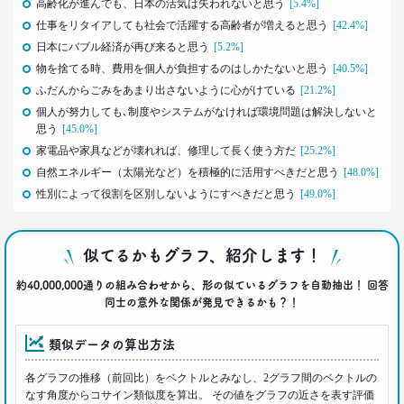
高齢化が進んでも、日本の活気は失われないと思う
[5.4%]
2021.03.01
仕事をリタイアしても社会で活躍する高齢者が増えると思う
[42.4%]
40代おじさん必読！
日本にバブル経済が再び来ると思う
[5.2%]
J.Y. パーク氏に学ぶ 「褒めワード」
物を捨てる時、費用を個人が負担するのはしかたないと思う
[40.5%]
ベスト5
ふだんからごみをあまり出さないように心がけている
[21.2%]
--日経クロストレンド 連載⑤--
個人が努力しても､制度やシステムがなければ環境問題は解決しないと
生活総研 上席研究員/コピーライター
前沢 裕文
思う
[45.0%]
家電品や家具などが壊れれば、修理して長く使う方だ
[25.2%]
自然エネルギー（太陽光など）を積極的に活用すべきだと思う
2021.02.25
[48.0%]
シュフからシェフに！
性別によって役割を区別しないようにすべきだと思う
[49.0%]
オンラインで「我が家の食卓」が変わる
–日経クロストレンド 連載④–
生活総研 主席研究員
似てるかもグラフ、紹介します！
夏山 明美
約40,000,000通りの組み合わせから、形の似ているグラフを自動抽出！ 回答
同士の意外な関係が発見できるかも？！
2021.02.25
たこ焼きが1位？ 和食が消えた？
好きな料理ランキング大激変
類似データの算出方法
–日経クロストレンド 連載③–
各グラフの推移（前回比）をベクトルとみなし、2グラフ間のベクトルの
生活総研 主席研究員
夏山 明美
なす角度からコサイン類似度を算出。 その値をグラフの近さを表す評価