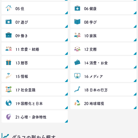
05 住
06 健康
07 遊び
08 学び
09 働き
10 家族
11 恋愛・結婚
12 交際
13 贈答
14 消費・お金
15 情報
16 メディア
17 社会意識
18 日本の行方
19 国際化と日本
20 地球環境
21 心理・身体特性
グラフの形から探す