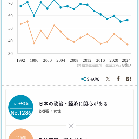
70
2019.08.28
日本人男性の｢寿司･ラーメン離れ｣
60
意外な実態
生活総研 上席研究員/コピーライター
50
前沢 裕文
40
2019.04.15
20代4人が語る｢平成の恋愛｣への強烈な違和感
30
生活総研 上席研究員
1992
1996
2000
2004
2008
2012
2016
2020
2024
三矢正浩
( 年 )
(博報堂生活総研「生活定点」調査)
2019.02.27
SHARE
｢無趣味になっていく日本人｣の実態と背景事情
生活総研 上席研究員
三矢正浩
日本の政治・経済に関心がある
17 社会意識
首都圏・女性
No.1286
2019.01.16
それでも｢現金派｣という男女3人が語る理由
生活総研 上席研究員
×
三矢正浩
15 情報