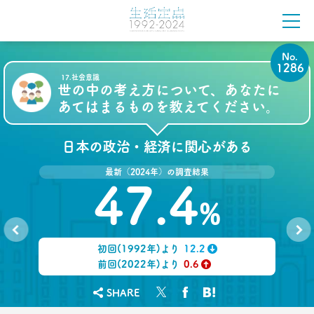
前沢 裕文
2021.08.12
「40代おじさん」の妻は幸せか？
No.
夫婦間ギャップに見る危機
1286
17.社会意識
–日経クロストレンド 連載⑬–
世の中の考え方について、あなたに
生活総研 上席研究員/コピーライター
あてはまるものを教えてください。
前沢 裕文
2021.07.06
日本の政治・経済に関心がある
Z世代とシニア、上司と部下の板挟みで、40代おじ
さんは右往左往？
最新（2024年）の調査結果
–日経クロストレンド 連載⑫–
47.4
生活総研 上席研究員/コピーライター
%
前沢 裕文
2021.07.06
初回(1992年)より
12.2
No.
No.
40代おじさんはキス派？ラブレター派？ 二択から
1285
1287
↓
前回(2022年)より
0.6
見える意識
↑
–日経クロストレンド 連載⑪–
SHARE
生活総研 上席研究員/コピーライター
前沢 裕文