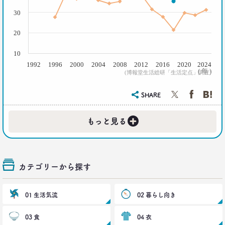
脇田英津子
30
2016.10.27
20
生活定点から見えてくる、｢新しい大人の関係性消
費｣
10
博報堂 新しい大人文化研究所
1992
1996
2000
2004
2008
2012
2016
2020
2024
( 年 )
安並まりや
(博報堂生活総研「生活定点」調査)
SHARE
2016.10.04
「何を見ているのか言ってごらんなさい。あなたが
+
どんな人だか言ってみせましょう」
もっと見る
博報堂ＤＹメディアパートナーズ メディア環境研究所 主席研究員
藤原将史
カテゴリーから探す
一覧を見る
01 生活気流
02 暮らし向き
03 食
04 衣