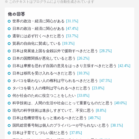
※ このテキストはプログラムにより自動生成されています
2021.04.19
他の回答
40代おじさんに黄信号 「男女平等感」が世の中と
ズレている!?
世界の政治・経済に関心がある
[31.1%]
–日経クロストレンド 連載⑧–
日本の政治・経済に関心がある
[47.4%]
生活総研 上席研究員/コピーライター
選挙には必ず行くべきだと思う
[53.7%]
前沢 裕文
貿易の自由化に賛成している
[19.3%]
日本は発展途上国を金銭以外で援助すべきだと思う
[28.2%]
2021.03.11
日本の国際関係が悪化していると思う
[26.2%]
「お金持ちへの憧れ」は徐々に減る？
日本は摩擦を恐れず自国の意見をはっきり主張すべきだと思う
[42.4%]
若者はなりたい自分を投影
–日経クロストレンド 連載⑦–
日本は移民を受け入れるべきだと思う
[10.3%]
生活総研 上席研究員
タバコを吸わない人の権利は守られるべきだと思う
[47.5%]
近藤 裕香
タバコを吸う人の権利は守られるべきだと思う
[23.0%]
何か社会のために役立つことをしたい
[33.0%]
2021.03.11
科学技術は、人間の生活や社会にとって重要なものだと思う
[49.0%]
世代間ギャップを学べる魔法の質問
現代の科学技術は進歩しすぎていて、不安に思う
[8.8%]
「お金持ちって誰ですか？」
日本は危機管理をもっと進めるべきだと思う
[49.7%]
–日経クロストレンド 連載⑥–
国民総背番号制は個人のプライバシーが守られないと思う
[38.1%]
生活総研 上席研究員
近藤 裕香
日本は子育てしづらい国だと思う
[37.8%]