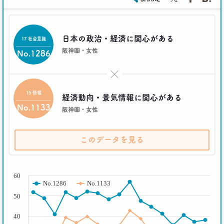
2017.03.29
茶色く染まる、日本の食卓
日本の政治・経済に関心がある
17 社会意識
生活総研 上席研究員
夏山明美
阪神圏・女性
No.1286
2017.03.02
×
スマホ時代の「偶然」との出会いかた
15 情報
生活総研 研究員
経済動向・景気情報に関心がある
十河瑠璃
No.1133
阪神圏・女性
2016.12.14
トランプ勝利―自国第一・内向き志向はアメリカだ
このデータを見る
け？
生活総研 上席研究員
( % )
三矢正浩
60
No.1286
No.1133
2016.11.30
50
家族の誕生日祝い、大躍進！
博報堂 こそだて家族研究所
40
上席研究員