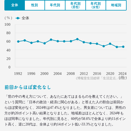
年代別
年代別
全体
性別
年代別
地域別
(男性)
(女性)
2021.05.31
( % )
全体
40代おじさんの生き様は「30点」？
100
精神科医による処方箋
–日経クロストレンド 連載⑩–
80
生活総研 上席研究員/コピーライター
60
前沢 裕文
40
2021.05.31
20
40代おじさんの意識を精神科医が分析 悲しい性を
0
メッタ斬り!?
1992
1996
2000
2004
2008
2012
2016
2020
2024
–日経クロストレンド 連載⑨–
( 年 )
(博報堂生活総研「生活定点」調査)
生活総研 上席研究員/コピーライター
前回からほぼ変化なし
前沢 裕文
「世の中の考え方について、あなたにあてはまるものを教えてください。」
2021.04.26
という質問に「日本の政治・経済に関心がある」と答えた人の割合は前回か
コロナで｢占いを信じる｣20代女性が増える理由―調
らほぼ変化がなく、2024年は47.4%となりました。男女差については、男性の
査とインタビューで判明した大きな変化
方が約20ポイント高い結果となりました。地域差はほとんどなく、2024年も
ほぼ同率になりました。年代別に見ると、60代が58.6%で全体より約11ポイン
生活総研 上席研究員
ト高く、逆に20代は、全体より約14ポイント低い33.3%となりました。
荒井 自如