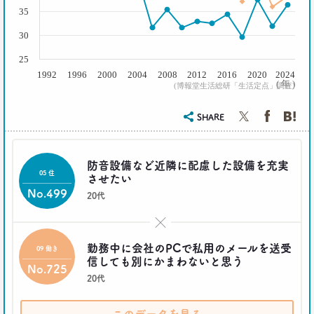
35
30
25
1992
1996
2000
2004
2008
2012
2016
2020
2024
( 年 )
(博報堂生活総研「生活定点」調査)
SHARE
防音設備など近隣に配慮した設備を充実
05 住
させたい
No.499
20代
×
勤務中に会社のPCで私用のメールを送受
09 働き
信しても別にかまわないと思う
No.725
20代