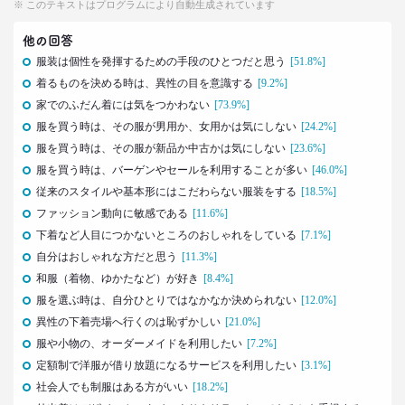
※ このテキストはプログラムにより自動生成されています
2021.02.09
「43歳からおじさん」が調査で判明！
他の回答
「7つの特徴」を大分析
服装は個性を発揮するための手段のひとつだと思う
[51.8%]
--日経クロストレンド 連載①--
着るものを決める時は、異性の目を意識する
[9.2%]
生活総研 上席研究員/コピーライター
家でのふだん着には気をつかわない
前沢 裕文
[73.9%]
服を買う時は、その服が男用か、女用かは気にしない
[24.2%]
服を買う時は、その服が新品か中古かは気にしない
[23.6%]
2019.10.29
人気コスプレイヤー･伊織もえさんに聞く 仮装とは
服を買う時は、バーゲンやセールを利用することが多い
[46.0%]
大分違う｢本気コスプレイヤー｣の世界
従来のスタイルや基本形にはこだわらない服装をする
[18.5%]
生活総研 上席研究員/コピーライター
ファッション動向に敏感である
[11.6%]
前沢 裕文
下着など人目につかないところのおしゃれをしている
[7.1%]
自分はおしゃれな方だと思う
[11.3%]
2019.08.28
和服（着物、ゆかたなど）が好き
[8.4%]
日本人男性の｢寿司･ラーメン離れ｣
服を選ぶ時は、自分ひとりではなかなか決められない
[12.0%]
意外な実態
異性の下着売場へ行くのは恥ずかしい
[21.0%]
生活総研 上席研究員/コピーライター
前沢 裕文
服や小物の、オーダーメイドを利用したい
[7.2%]
定額制で洋服が借り放題になるサービスを利用したい
[3.1%]
2019.04.15
社会人でも制服はある方がいい
[18.2%]
20代4人が語る｢平成の恋愛｣への強烈な違和感