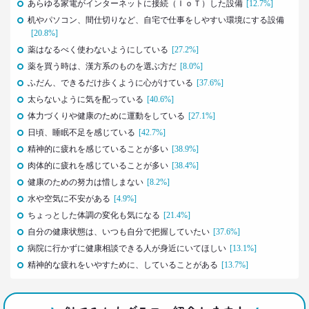
あらゆる家電がインターネットに接続（ＩｏＴ）した設備
[12.7%]
生活総研 研究員
机やパソコン、間仕切りなど、自宅で仕事をしやすい環境にする設備
十河瑠璃
[20.8%]
薬はなるべく使わないようにしている
[27.2%]
2016.12.14
薬を買う時は、漢方系のものを選ぶ方だ
[8.0%]
トランプ勝利―自国第一・内向き志向はアメリカだ
ふだん、できるだけ歩くように心がけている
[37.6%]
け？
太らないように気を配っている
[40.6%]
生活総研 上席研究員
体力づくりや健康のために運動をしている
三矢正浩
[27.1%]
日頃、睡眠不足を感じている
[42.7%]
精神的に疲れを感じていることが多い
[38.9%]
2016.11.30
家族の誕生日祝い、大躍進！
肉体的に疲れを感じていることが多い
[38.4%]
博報堂 こそだて家族研究所
健康のための努力は惜しまない
[8.2%]
上席研究員
水や空気に不安がある
[4.9%]
脇田英津子
ちょっとした体調の変化も気になる
[21.4%]
自分の健康状態は、いつも自分で把握していたい
[37.6%]
2016.10.27
病院に行かずに健康相談できる人が身近にいてほしい
[13.1%]
生活定点から見えてくる、｢新しい大人の関係性消
費｣
精神的な疲れをいやすために、していることがある
[13.7%]
博報堂 新しい大人文化研究所
安並まりや