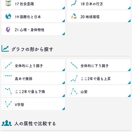
17 社会意識
18 日本の行方
19 国際化と日本
20 地球環境
21 心理・身体特性
グラフの形から探す
全体的に上り調子
全体的に下り調子
高めで推移
ここ2年で最も上昇
ここ2年で最も下降
山型
V字型
人の属性で比較する