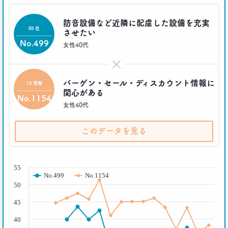
防音設備など近隣に配慮した設備を充実
05 住
させたい
No.499
女性40代
×
バーゲン・セール・ディスカウント情報に
15 情報
関心がある
No.1154
女性40代
このデータを見る
( % )
55
No.499
No.1154
50
45
40