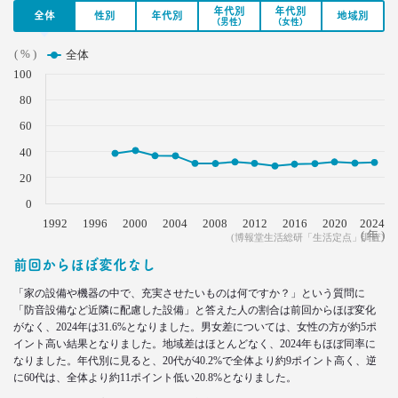
年代別
年代別
全体
性別
年代別
地域別
2021.02.25
(男性)
(女性)
シュフからシェフに！
( % )
オンラインで「我が家の食卓」が変わる
全体
–日経クロストレンド 連載④–
100
生活総研 主席研究員
80
夏山 明美
60
2021.02.25
40
たこ焼きが1位？ 和食が消えた？
20
好きな料理ランキング大激変
–日経クロストレンド 連載③–
0
1992
生活総研 主席研究員
1996
2000
2004
2008
2012
2016
2020
2024
( 年 )
夏山 明美
(博報堂生活総研「生活定点」調査)
前回からほぼ変化なし
2021.02.09
「家の設備や機器の中で、充実させたいものは何ですか？」という質問に
足りないのはお金より時間
「防音設備など近隣に配慮した設備」と答えた人の割合は前回からほぼ変化
40代おじさんの幸せは“時産”にあり
がなく、2024年は31.6%となりました。男女差については、女性の方が約5ポ
--日経クロストレンド 連載②--
イント高い結果となりました。地域差はほとんどなく、2024年もほぼ同率に
生活総研 上席研究員/コピーライター
なりました。年代別に見ると、20代が40.2%で全体より約9ポイント高く、逆
前沢 裕文
に60代は、全体より約11ポイント低い20.8%となりました。