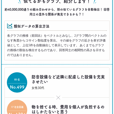
似てるかもグラフ、紹介します！
2016.10.04
約40,000,000通りの組み合わせから、形の似ているグラフを自動抽出！ 回答
「何を見ているのか言ってごらんなさい。あなたが
同士の意外な関係が発見できるかも？！
どんな人だか言ってみせましょう」
博報堂ＤＹメディアパートナーズ メディア環境研究所 主席研究員
類似データの算出方法
藤原将史
各グラフの推移（前回比）をベクトルとみなし、2グラフ間のベクトルの
なす角度からコサイン類似度を算出。 その値をグラフの近さを表す評価
一覧を見る
値として、上位5件を自動抽出して表示しています。 あくまでもグラフ
の推移の類似を検出するものであり、回答同士の相関性の高さを示すも
のではありません。
防音設備など近隣に配慮した設備を充実
05 住
させたい
No.499
女性30代
×
物を捨てる時、費用を個人が負担するの
17 社会意識
はしかたないと思う