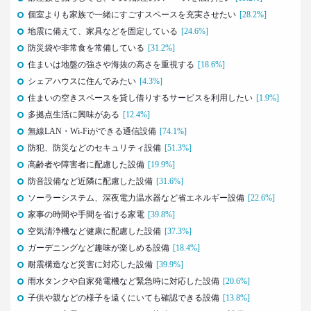
博報堂 第一プラニング局
個室よりも家族で一緒にすごすスペースを充実させたい
[28.2%]
崔 喜景
地震に備えて、家具などを固定している
[24.6%]
防災袋や非常食を常備している
[31.2%]
2017.12.20
住まいは地盤の強さや海抜の高さを重視する
[18.6%]
「答えを探さない」という使い方。
シェアハウスに住んでみたい
[4.3%]
博報堂 第三プラニング局
夏 秋馬寧
住まいの空きスペースを貸し借りするサービスを利用したい
[1.9%]
多拠点生活に興味がある
[12.4%]
2017.06.12
無線LAN・Wi-Fiができる通信設備
[74.1%]
｢もう欲しいモノなんてないよね～｣
防犯、防災などのセキュリティ設備
[51.3%]
って本当か？
高齢者や障害者に配慮した設備
[19.9%]
博報堂買物研究所 上席研究員
防音設備など近隣に配慮した設備
[31.6%]
山本泰士
ソーラーシステム、深夜電力温水器など省エネルギー設備
[22.6%]
家事の時間や手間を省ける家電
[39.8%]
2017.03.29
空気清浄機など健康に配慮した設備
[37.3%]
茶色く染まる、日本の食卓
ガーデニングなど趣味が楽しめる設備
[18.4%]
生活総研 上席研究員
夏山明美
耐震構造など災害に対応した設備
[39.9%]
雨水タンクや自家発電機など緊急時に対応した設備
[20.6%]
2017.03.02
子供や親などの様子を遠くにいても確認できる設備
[13.8%]
スマホ時代の「偶然」との出会いかた