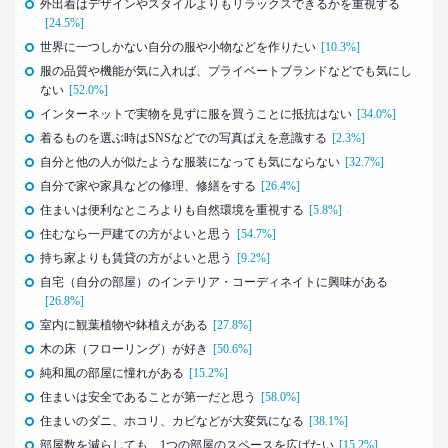
外出着はデザインやスタイルよりもリラックスできるかを重視する
生活総研 上席研究員
[24.5%]
三矢正浩
世界に一つしかない自分の服や小物などを作りたい
[10.3%]
服の品質や機能が気に入れば、プライベートブランドなどでも気にし
2019.02.27
ない
[52.0%]
｢無趣味になっていく日本人｣の実態と背景事情
インターネットで実物を見ずに服を買うことに抵抗はない
[34.0%]
生活総研 上席研究員
着るものを選ぶ時はSNSなどでの写真ばえを意識する
[2.3%]
三矢正浩
自分と他の人が似たような服装になっても気にならない
[32.7%]
自分で家や家具などの修理、修繕をする
[26.4%]
2019.01.16
住まいは便利なところよりも自然環境を重視する
[5.8%]
それでも｢現金派｣という男女3人が語る理由
住むなら一戸建ての方がよいと思う
[54.7%]
生活総研 上席研究員
三矢正浩
持ち家よりも賃貸の方がよいと思う
[9.2%]
自宅（自分の部屋）のインテリア・コーディネイトに興味がある
[26.8%]
2018.11.20
室内に観葉植物や鉢植えがある
[27.8%]
一人立ち食いそばが平気な女性が増えたワケ
木の床（フローリング）が好き
[50.6%]
生活総研 上席研究員
三矢正浩
純和風の部屋に憧れがある
[15.2%]
住まいは安全であることが第一だと思う
[58.0%]
2018.01.11
住まいのダニ、ホコリ、カビなどが大変気になる
[38.1%]
｢WEBコンテンツは私の先生｣な時代
部屋数を減らしても、1つの部屋のスペースを広げたい
[15.2%]