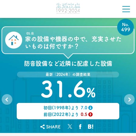
2021.03.11
「お金持ちへの憧れ」は徐々に減る？
若者はなりたい自分を投影
–日経クロストレンド 連載⑦–
No.
生活総研 上席研究員
499
近藤 裕香
05.住
家の設備や機器の中で、充実させた
いものは何ですか？
2021.03.11
世代間ギャップを学べる魔法の質問
「お金持ちって誰ですか？」
防音設備など近隣に配慮した設備
–日経クロストレンド 連載⑥–
生活総研 上席研究員
最新（2024年）の調査結果
近藤 裕香
31.6
%
2021.03.01
40代おじさん必読！
J.Y. パーク氏に学ぶ 「褒めワード」
初回(1998年)より
7.0
ベスト5
No.
No.
498
500
↓
前回(2022年)より
0.5
--日経クロストレンド 連載⑤--
↑
生活総研 上席研究員/コピーライター
SHARE
前沢 裕文