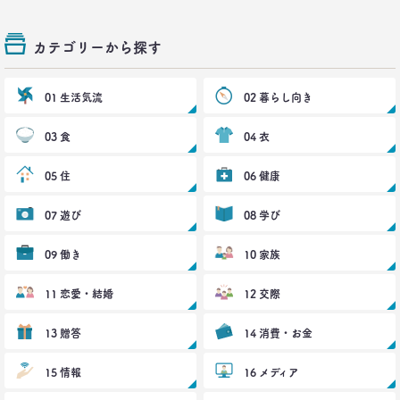
カテゴリーから探す
01 生活気流
02 暮らし向き
03 食
04 衣
05 住
06 健康
07 遊び
08 学び
09 働き
10 家族
11 恋愛・結婚
12 交際
13 贈答
14 消費・お金
15 情報
16 メディア