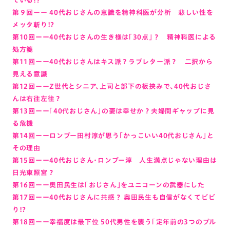
ている!?
第９回ーー 40代おじさんの意識を精神科医が分析 悲しい性を
メッタ斬り!?
第10回ーー40代おじさんの生き様は「30点」？ 精神科医による
処方箋
第11回ーー40代おじさんはキス派？ラブレター派？ 二択から
見える意識
第12回ーーZ世代とシニア、上司と部下の板挟みで、40代おじさ
んは右往左往？
第13回ーー「40代おじさん」の妻は幸せか？夫婦間ギャップに見
る危機
第14回ーーロンブー田村淳が思う「かっこいい40代おじさん」と
その理由
第15回ーー40代おじさん・ロンブー淳 人生満点じゃない理由は
日光東照宮？
第16回ーー奥田民生は「おじさん」をユニコーンの武器にした
第17回ーー40代おじさんに共感？ 奥田民生も自信がなくてビビ
り!?
第18回ーー幸福度は最下位 50代男性を襲う「定年前の3つのブル