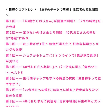
＜日経クロストレンド「30年のデータで解析！ 生活者の変化潮流」
＞
第１回ーー 「43歳からおじさん」が調査で判明！ 「7つの特徴」を
大分析
第２回ーー 足りないのはお金より時間 40代おじさんの幸せ
は“時産”にあり
第３回ーー たこ焼きが1位？ 和食が消えた？ 好きな料理ランキ
ング大激変
第４回ー
ー
シュフからシェフに！ オンラインで「我が家の食卓」
が変わる
第５回ーー 40代おじさん必読！ J.Y. パーク氏に学ぶ 「褒めワー
ド」ベスト5
第６回ーー 世代間ギャップを学べる魔法の質問 「お金持ちって誰
ですか？」
第７回ーー 「お金持ちへの憧れ」は徐々に減る？若者はなりたい
自分を投影
第８回ーー 40代おじさんに黄信号 「男女平等感」が世の中とズレ