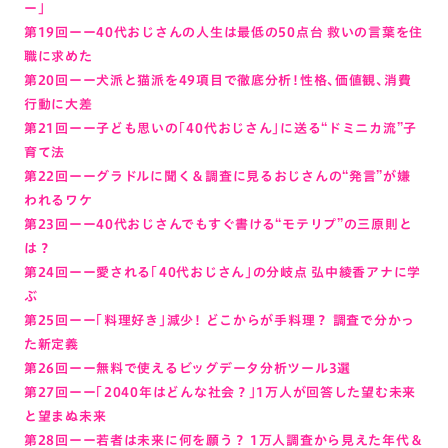
ー」
第19回ーー40代おじさんの人生は最低の50点台 救いの言葉を住
職に求めた
第20回ーー犬派と猫派を49項目で徹底分析！性格、価値観、消費
行動に大差
第21回ーー子ども思いの「40代おじさん」に送る“ドミニカ流”子
育て法
第22回ーーグラドルに聞く＆調査に見るおじさんの“発言”が嫌
われるワケ
第23回ーー40代おじさんでもすぐ書ける“モテリプ”の三原則と
は？
第24回ーー愛される「40代おじさん」の分岐点 弘中綾香アナに学
ぶ
第25回ーー「料理好き」減少！ どこからが手料理？ 調査で分かっ
た新定義
第26回ーー無料で使えるビッグデータ分析ツール3選
第27回ーー「2040年はどんな社会？」1万人が回答した望む未来
と望まぬ未来
第28回ーー若者は未来に何を願う？ 1万人調査から見えた年代＆