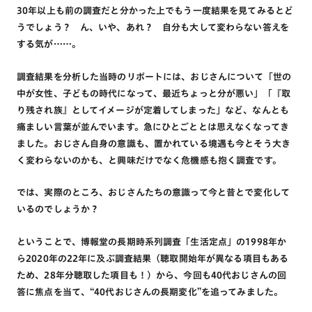
30年以上も前の調査だと分かった上でもう一度結果を見てみるとど
うでしょう？ ん、いや、あれ？ 自分も大して変わらない答えを
する気が……。
調査結果を分析した当時のリポートには、おじさんについて「世の
中が女性、子どもの時代になって、最近ちょっと分が悪い」「『取
り残され族』としてイメージが定着してしまった」など、なんとも
痛ましい言葉が並んでいます。急にひとごととは思えなくなってき
ました。おじさん自身の意識も、置かれている境遇も今とそう大き
く変わらないのかも、と興味だけでなく危機感も抱く調査です。
では、実際のところ、おじさんたちの意識って今と昔とで変化して
いるのでしょうか？
ということで、博報堂の長期時系列調査「生活定点」の1998年か
ら2020年の22年に及ぶ調査結果（聴取開始年が異なる項目もある
ため、28年分聴取した項目も！）から、今回も40代おじさんの回
答に焦点を当て、“40代おじさんの長期変化”を追ってみました。