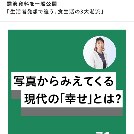
講演資料を⼀般公開
「⽣活者発想で追う､⾷⽣活の3⼤潮流」