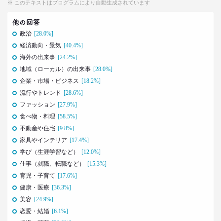
※ このテキストはプログラムにより自動生成されています
2021.03.01
40代おじさん必読！
他の回答
J.Y. パーク氏に学ぶ 「褒めワード」
政治
[28.0%]
ベスト5
--日経クロストレンド 連載⑤--
経済動向・景気
[40.4%]
生活総研 上席研究員/コピーライター
海外の出来事
[24.2%]
前沢 裕文
地域（ローカル）の出来事
[28.0%]
企業・市場・ビジネス
[18.2%]
2021.02.25
流行やトレンド
[28.6%]
シュフからシェフに！
ファッション
[27.9%]
オンラインで「我が家の食卓」が変わる
食べ物・料理
–日経クロストレンド 連載④–
[58.5%]
不動産や住宅
生活総研 主席研究員
[9.8%]
夏山 明美
家具やインテリア
[17.4%]
学び（生涯学習など）
[12.0%]
2021.02.25
仕事（就職、転職など）
[15.3%]
たこ焼きが1位？ 和食が消えた？
育児・子育て
[17.6%]
好きな料理ランキング大激変
健康・医療
[36.3%]
–日経クロストレンド 連載③–
美容
[24.9%]
生活総研 主席研究員
夏山 明美
恋愛・結婚
[6.1%]