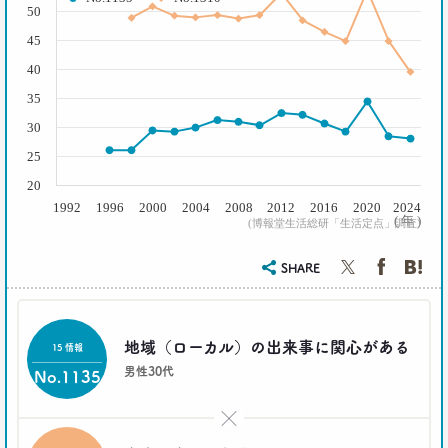
50
2017.03.29
45
茶色く染まる、日本の食卓
生活総研 上席研究員
40
夏山明美
35
30
2017.03.02
スマホ時代の「偶然」との出会いかた
25
生活総研 研究員
20
十河瑠璃
1992
1996
2000
2004
2008
2012
2016
2020
2024
( 年 )
(博報堂生活総研「生活定点」調査)
2016.12.14
トランプ勝利―自国第一・内向き志向はアメリカだ
SHARE
け？
生活総研 上席研究員
三矢正浩
地域（ローカル）の出来事に関心がある
15 情報
男性30代
2016.11.30
No.1135
家族の誕生日祝い、大躍進！
博報堂 こそだて家族研究所
×
上席研究員