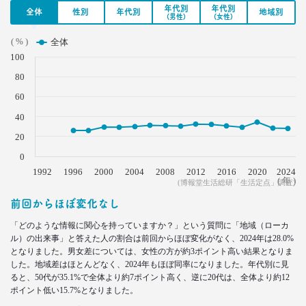
年代別
年代別
2021.04.19
全体
性別
年代別
地域別
(男性)
(女性)
40代おじさんに黄信号 「男女平等感」が世の中と
ズレている!?
( % )
全体
–日経クロストレンド 連載⑧–
100
生活総研 上席研究員/コピーライター
80
前沢 裕文
60
2021.03.11
40
「お金持ちへの憧れ」は徐々に減る？
20
若者はなりたい自分を投影
–日経クロストレンド 連載⑦–
0
生活総研 上席研究員
1992
1996
2000
2004
2008
2012
2016
2020
2024
近藤 裕香
( 年 )
(博報堂生活総研「生活定点」調査)
前回からほぼ変化なし
2021.03.11
「どのような情報に関心を持っていますか？」という質問に「地域（ローカ
世代間ギャップを学べる魔法の質問
ル）の出来事」と答えた人の割合は前回からほぼ変化がなく、2024年は28.0%
「お金持ちって誰ですか？」
となりました。男女差については、女性の方が約3ポイント高い結果となりま
–日経クロストレンド 連載⑥–
した。地域差はほとんどなく、2024年もほぼ同率になりました。年代別に見
生活総研 上席研究員
ると、50代が35.1%で全体より約7ポイント高く、逆に20代は、全体より約12
近藤 裕香
ポイント低い15.7%となりました。