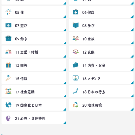
05 住
06 健康
07 遊び
08 学び
09 働き
10 家族
11 恋愛・結婚
12 交際
13 贈答
14 消費・お金
15 情報
16 メディア
17 社会意識
18 日本の行方
19 国際化と日本
20 地球環境
21 心理・身体特性