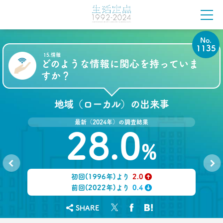
2021.05.31
40代おじさんの生き様は「30点」？
精神科医による処方箋
No.
1135
–日経クロストレンド 連載⑩–
15.情報
生活総研 上席研究員/コピーライター
どのような情報に関心を持っていま
前沢 裕文
すか？
2021.05.31
40代おじさんの意識を精神科医が分析 悲しい性を
地域（ローカル）の出来事
メッタ斬り!?
–日経クロストレンド 連載⑨–
最新（2024年）の調査結果
28.0
生活総研 上席研究員/コピーライター
前沢 裕文
%
2021.04.26
コロナで｢占いを信じる｣20代女性が増える理由―調
初回(1996年)より
2.0
No.
No.
査とインタビューで判明した大きな変化
1134
1136
↑
前回(2022年)より
0.4
生活総研 上席研究員
↓
荒井 自如
SHARE