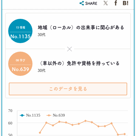
SHARE
地域（ローカル）の出来事に関心がある
15 情報
30代
No.1135
×
08 学び
（車以外の）免許や資格を持っている
No.639
30代
このデータを見る
( % )
70
No.1135
No.639
60
50