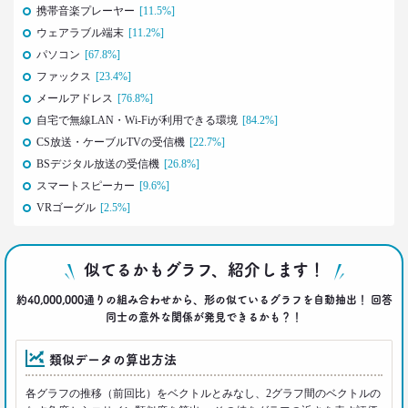
2019.08.28
携帯音楽プレーヤー
[11.5%]
日本人男性の｢寿司･ラーメン離れ｣
ウェアラブル端末
[11.2%]
意外な実態
パソコン
[67.8%]
生活総研 上席研究員/コピーライター
前沢 裕文
ファックス
[23.4%]
メールアドレス
[76.8%]
自宅で無線LAN・Wi-Fiが利用できる環境
2019.04.15
[84.2%]
20代4人が語る｢平成の恋愛｣への強烈な違和感
CS放送・ケーブルTVの受信機
[22.7%]
生活総研 上席研究員
BSデジタル放送の受信機
[26.8%]
三矢正浩
スマートスピーカー
[9.6%]
VRゴーグル
[2.5%]
2019.02.27
｢無趣味になっていく日本人｣の実態と背景事情
生活総研 上席研究員
似てるかもグラフ、紹介します！
三矢正浩
約40,000,000通りの組み合わせから、形の似ているグラフを自動抽出！ 回答
同士の意外な関係が発見できるかも？！
2019.01.16
それでも｢現金派｣という男女3人が語る理由
類似データの算出方法
生活総研 上席研究員
三矢正浩
各グラフの推移（前回比）をベクトルとみなし、2グラフ間のベクトルの