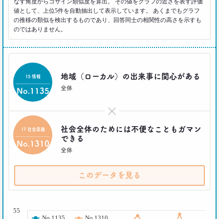
なす角度からコサイン類似度を算出。 その値をグラフの近さを表す評価
2018.11.20
値として、上位5件を自動抽出して表示しています。 あくまでもグラフ
一人立ち食いそばが平気な女性が増えたワケ
の推移の類似を検出するものであり、回答同士の相関性の高さを示すも
生活総研 上席研究員
のではありません。
三矢正浩
2018.01.11
｢WEBコンテンツは私の先生｣な時代
地域（ローカル）の出来事に関心がある
15 情報
博報堂 第一プラニング局
全体
崔 喜景
No.1135
×
2017.12.20
「答えを探さない」という使い方。
社会全体のためには不便なこともガマン
17 社会意識
博報堂 第三プラニング局
できる
No.1310
夏 秋馬寧
全体
2017.06.12
このデータを見る
｢もう欲しいモノなんてないよね～｣
って本当か？
博報堂買物研究所 上席研究員
( % )
山本泰士
55
No.1135
No.1310