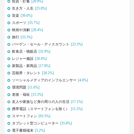
投資・貯蓄
[20.9%]
2021.02.09
生き方・人生
[25.0%]
足りないのはお金より時間
音楽
[39.0%]
40代おじさんの幸せは“時産”にあり
スポーツ
[35.7%]
--日経クロストレンド 連載②--
映画や演劇
[29.4%]
生活総研 上席研究員/コピーライター
旅行
[33.3%]
前沢 裕文
バーゲン・セール・ディスカウント
[23.3%]
飲食店・物販店
[32.9%]
2021.02.09
「43歳からおじさん」が調査で判明！
レジャー施設
[20.4%]
「7つの特徴」を大分析
新製品・新商品
[17.8%]
--日経クロストレンド 連載①--
芸能界・タレント
[20.2%]
生活総研 上席研究員/コピーライター
ソーシャルメディアのインフルエンサー
[4.0%]
前沢 裕文
環境問題
[11.6%]
老後・福祉
[15.3%]
2019.10.29
友人や家族など身の周りの人の生活
[17.1%]
人気コスプレイヤー･伊織もえさんに聞く 仮装とは
大分違う｢本気コスプレイヤー｣の世界
携帯電話（スマートフォンを除く）
[11.2%]
生活総研 上席研究員/コピーライター
スマートフォン
[93.5%]
前沢 裕文
タブレット型コンピューター
[35.8%]
電子書籍端末
[5.2%]