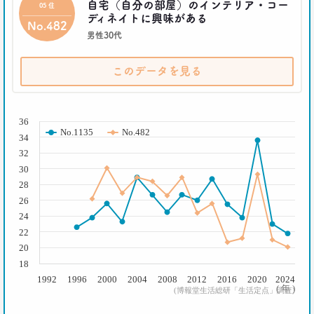
脇田英津子
自宅（自分の部屋）のインテリア・コー
05 住
ディネイトに興味がある
No.482
男性30代
2016.10.27
生活定点から見えてくる、｢新しい大人の関係性消
費｣
このデータを見る
博報堂 新しい大人文化研究所
安並まりや
( % )
36
2016.10.04
No.1135
No.482
34
「何を見ているのか言ってごらんなさい。あなたが
32
どんな人だか言ってみせましょう」
30
博報堂ＤＹメディアパートナーズ メディア環境研究所 主席研究員
藤原将史
28
26
24
一覧を見る
22
20
18
1992
1996
2000
2004
2008
2012
2016
2020
2024
( 年 )
(博報堂生活総研「生活定点」調査)