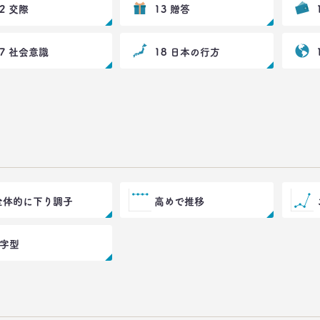
12 交際
13 贈答
17 社会意識
18 日本の行方
全体的に下り調子
高めで推移
V字型