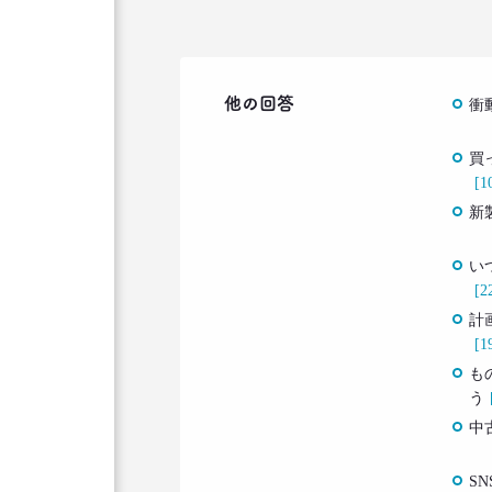
他の回答
衝
買
[1
新
い
[2
計
[1
も
う
中
S