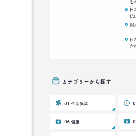
を
日
払
個
日
含
カテゴリーから探す
01 生活気流
06 健康