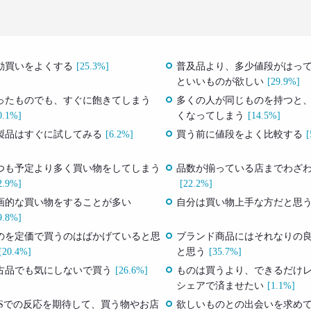
動買いをよくする
[25.3%]
普及品より、多少値段がはっ
といいものが欲しい
[29.9%]
ったものでも、すぐに飽きてしまう
多くの人が同じものを持つと
0.1%]
くなってしまう
[14.5%]
製品はすぐに試してみる
[6.2%]
買う前に値段をよく比較する
[
つも予定より多く買い物をしてしまう
品数が揃っている店までわざ
2.9%]
[22.2%]
画的な買い物をすることが多い
自分は買い物上手な方だと思
9.8%]
のを定価で買うのはばかげていると思
ブランド商品にはそれなりの
[20.4%]
と思う
[35.7%]
古品でも気にしないで買う
[26.6%]
ものは買うより、できるだけ
シェアで済ませたい
[1.1%]
NSでの反応を期待して、買う物やお店
欲しいものとの出会いを求め