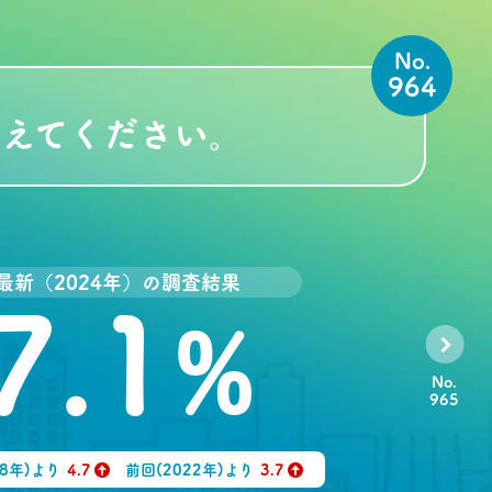
No.
964
えてください。
最新（2024年）の調査結果
7.1
%
No.
965
18年)より
4.7
前回(2022年)より
3.7