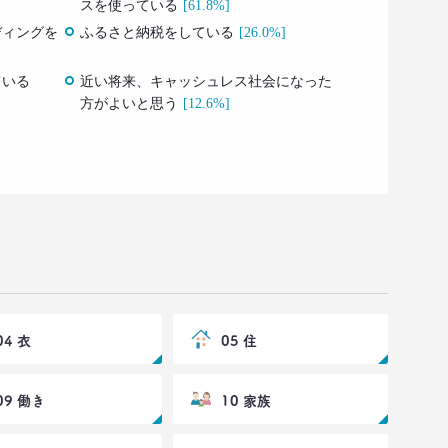
スを使っている
[61.8%]
ディングを
ふるさと納税をしている
[26.0%]
ている
近い将来、キャッシュレス社会になった
方がよいと思う
[12.6%]
04 衣
05 住
09 働き
10 家族