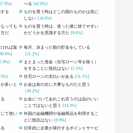
27.8%]
べる
[42.8%]
識する
ものを買う時はどこの国のものかは気に
しない
[10.6%]
くなっても
ものを買う時は、使った後に捨てやすい
る方だ
かどうかを意識する方だ
[8.6%]
なければ返
毎月、決まった額の貯金をしている
30.6%]
[31.2%]
5.9%]
まとまった借金（住宅ローン等を除く）
をすることに抵抗はない
[5.5%]
.5%]
住宅ローンの支払いがある
[31.1%]
とが多いと
お金は命の次に大事なものだと思う
[30.2%]
じる
お金についてあれこれ言うのは品のいい
ことではないと思う
[14.3%]
応じて使い
外国の金融機関や金融商品を利用するこ
とに抵抗はない
[9.9%]
いる
日常的に企業が発行するポイントサービ