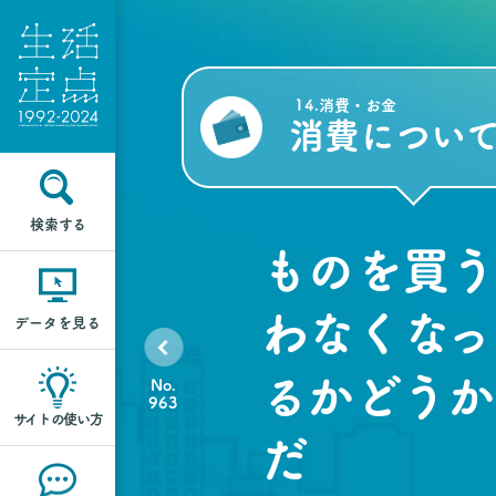
14.消費・お金
消費につい
検索する
ものを買う
わなくなっ
データを見る
るかどうか
No.
963
サイトの使い方
だ