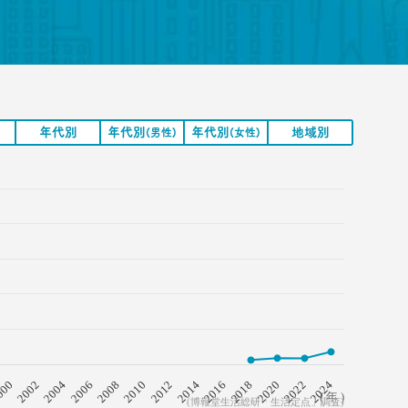
↑
↑
年代別
年代別
年代別
地域別
(男性)
(女性)
2008
2018
2006
2016
2004
2014
2002
2024
2012
000
2022
2010
2020
( 年 )
(博報堂生活総研「生活定点」調査)