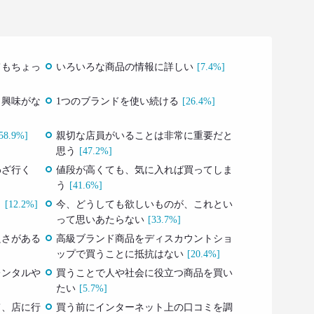
てもちょっ
いろいろな商品の情報に詳しい
[7.4%]
、興味がな
1つのブランドを使い続ける
[26.4%]
58.9%]
親切な店員がいることは非常に重要だと
思う
[47.2%]
わざ行く
値段が高くても、気に入れば買ってしま
う
[41.6%]
う
[12.2%]
今、どうしても欲しいものが、これとい
って思いあたらない
[33.7%]
良さがある
高級ブランド商品をディスカウントショ
ップで買うことに抵抗はない
[20.4%]
レンタルや
買うことで人や社会に役立つ商品を買い
たい
[5.7%]
て、店に行
買う前にインターネット上の口コミを調