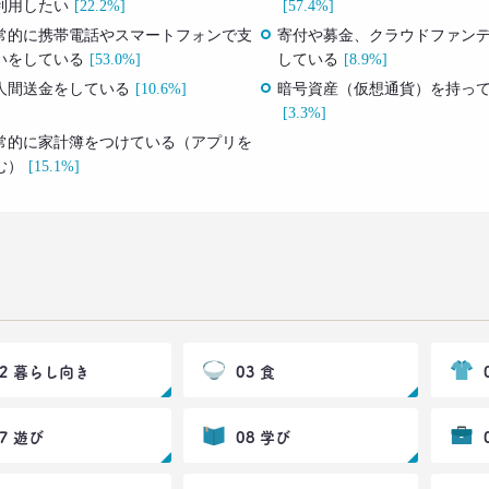
利用したい
[22.2%]
[57.4%]
常的に携帯電話やスマートフォンで支
寄付や募金、クラウドファン
いをしている
[53.0%]
している
[8.9%]
人間送金をしている
[10.6%]
暗号資産（仮想通貨）を持っ
[3.3%]
常的に家計簿をつけている（アプリを
む）
[15.1%]
02 暮らし向き
03 食
07 遊び
08 学び