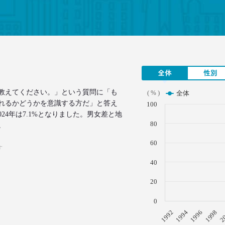
全体
性別
教えてください。」という質問に「も
( % )
全体
れるかどうかを意識する方だ」と答え
100
24年は7.1%となりました。男女差と地
80
。
60
す
40
20
0
1996
1994
1992
2
1998