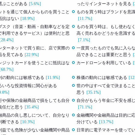
選ぶことがある
[5.6%]
ったりインターネットを見る
[
ットを通じて個人からものを買うこと
ものを買う時はブランドを意
抵抗はない
[18.9%]
[11.7%]
ブスク（音楽・動画・自動車などを定
ものを買う時は、もし使わな
で利用できるサービス）は便利だと思
高く売れるかどうかを意識す
[28.4%]
[7.1%]
ンターネットで買う前に、店で実際の
一度買ったものでも気に入ら
品を見てみる
[22.9%]
品できることは重要だと思う
[
レジットカードを使うことに抵抗はな
カードローンを利用している
[
[68.7%]
利の動向には敏感である
[11.9%]
株価の動向には敏感である
[12
ろいろな投資情報に関心がある
世の中はすべて金で決まるこ
9.0%]
思う
[35.1%]
行や保険の金融商品で損をしても自分
自分がもらう年金に不安を感
責任だと思う
[35.4%]
[71.1%]
融商品の良し悪しについて、自分なり
金融機関や金融商品は目的に
判断できる
[10.3%]
分けている
[13.7%]
利益でも危険が少ない金融機関や商品
日常的に電子マネーを使って