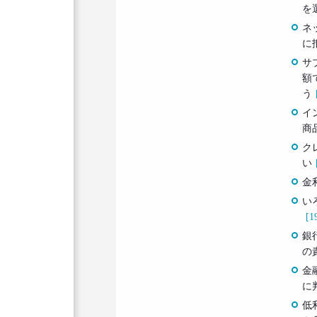
を
ネ
に
サ
額
う
イ
商
ク
い
金
い
[1
銀
の
金
に
低